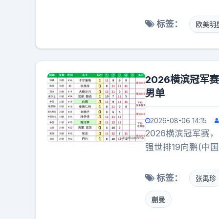
其实当年这事完全
道，就在二零二四
票销售，也没赚一
传得沸沸扬扬，虽
标签：
欧美明
再也没哪家企业复
系确实有点绕不过
包票的玩法行不通
们既不遮掩也不澄
再做第二次就没人
个恋爱全副武装防
滩移动端的一个缩
这个段位，早就不
2026横滨冠军
干，各种野路子都
男单
有多拼，但这波3
案例。说白了，商
2026-08-06 14:15
作，背地里都是算
2026横滨冠军赛
够了。真要琢磨门
强世排19向鹏(中国
的。
大藤沙月(日本)3-
36张安(美国)3
标签：
张禹珍
级女单16强国乒
蒯曼
32强