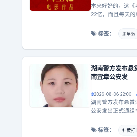
本来好好的，这《
22亿，而且每天
的。只是，要是按
足》近期有点乏力
标签：
周星驰
了场，票房却没有
的拉动着实有限。
张，前狼后虎，危
取其辱，不如干脆
湖南警方发布悬
情怀的，抓紧时间
南宜章公安发
2026-08-06 22:00
湖南警方发布悬赏
公安发出正式通缉
外。只要有人能提
被通缉，悬赏金额高
标签：
扫黄打
出生，年纪并不大