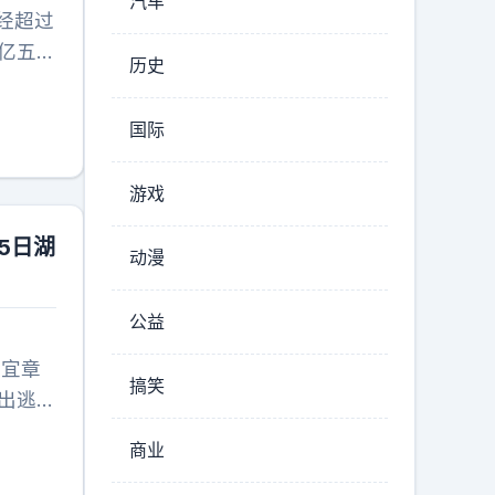
汽车
经超过
亿五亿
历史
夫女
提前进
国际
对票房
上开
游戏
碎地自
，想刷
5日湖
动漫
公益
南宜章
搞笑
出逃在
名毒贩
商业
99年
有期徒