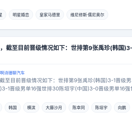
站得住脚，相当于淘宝批量采购彩票当活动赠品，本身不
年，维尼修斯还被拍到和艾斯特一起看演唱会，当时两人
分钱奖金，本质就是个营销赠品，没什么毛病。后来这么
然女方后来澄清只是朋友，但如今她成了姆巴佩的枕边人
星
明星婚恋
皇家马德里
维尼修斯·儒尼奥尔
刻过这个操作。一方面是后来互联网售彩监管收紧，这种
这两位顶流根本不在乎外界怎么看。在度假区被狗仔围着
了；另一方面也是因为，事件营销讲究的就是头一回的新
清，大大方方在镜头下搂搂抱抱，主打一个随性比起有些
稀罕了，性价比反而不高。回头看这件事，其实就是阿里
贼一样的架势，人家这种态度反而显得真实。说到底，混
影。为了拿到移动互联网的船票，那几年的阿里是真敢想
用看任何人的脸色了，自己开心才是最要紧的
赛，截至目前晋级情况如下：世排第9张禹珍(韩国)3-
敢试。如今手机淘宝早就成了国民级应用，没人再记得当
600万包下双色球的操作，至今还是互联网营销里教科书
业世界里从来没有无缘无故的大方。所有看起来挥金如土
啊诗珊聊汽车
得明明白白的生意账。普通人凑个热闹，中个几块钱开心
，截至目前晋级情况如下：世排第9张禹珍(韩国)3-1晋级男
道，不如看看人家是怎么把三千六百万，花出几个亿的效
)3-1晋级男单16强世排30陈垣宇(中国)3-0晋级男单16强
1晋级女单16强世排44叶伊恬(中国台北)3-0晋级女单16强
-1晋级女单16强国乒女单4人：陈幸同、蒯曼、陈熠、王艺
韩国
横滨
大藤沙月
陈幸同
陈垣宇
向鹏
男单4人：向鹏、陈垣宇晋级男单16强；温瑞博、周启豪止