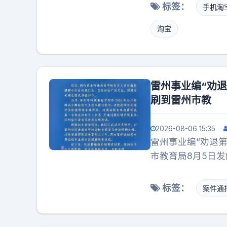
2013146期。
标签：
手机淘
关口。微信已经起
淘宝
很，一门心思要把
动静。想来想去，
全包了，免费送用户
下来本金是3544
雷州事业编“劝
期的一等奖、二等
刷到雷州市教
百有人中头奖，区
减，只要你装了最
2026-08-06 15:35
到先得。就这么简
雷州事业编“劝退
差点直接挤崩。凌
市教育局8月5日
万注彩票被抢得精
聘资格，在特校任
新高。当时不少老
太极没和稀泥，每
势、追冷号，熬红
标签：
案件通
汗，怕又是内部批
连汤带渣一点不剩
个外乡人伤了和气
标价的。你眼里千
黑字把问题摆得明