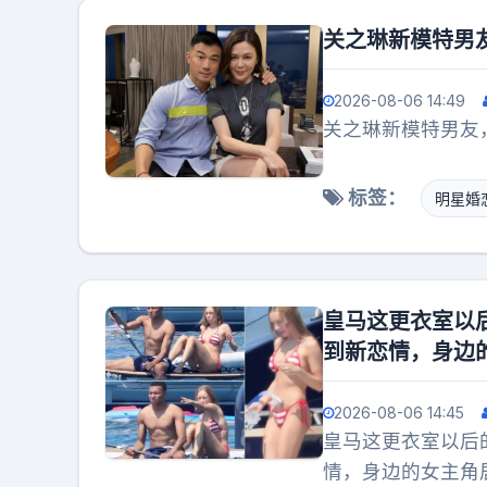
性事件。开奖结果
人，责任一层层往
万一等奖的，是西
关之琳新模特男友
一名差距没拉开多
顺手领了张免费彩
好办事”的歪理，
当期还开出15注二
2026-08-06 14:49
账，好多地方都心
奖，奖金总额加起
关之琳新模特男友，
不太出格，外人根
户。很多人当时说
则摆到太阳底下晒
了。3600万要
标签：
明星婚
妈人脉，那刷到起
水漂都打不响。可
第一步，更该盯紧
巷尾都在聊，曝光
箱操作的空间堵死
票？你就得下载手
区讨论。
度，最后转化成几
皇马这更衣室以
下载、注册、激活
到新恋情，身边
变。哪怕你只中了
于每个中奖的人都
2026-08-06 14:45
撒钱，别家撒完用
皇马这更衣室以后
传。这才是真的会
情，身边的女主角