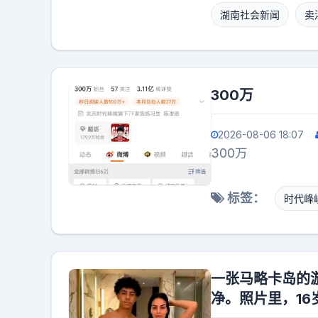
湖南社会新闻
卖
刑。当时她刚生下
外执行。这本来是
选择逃跑躲避处罚
到任何地方，都有
300万
伙规模很大，不少
金，8万比毒贩的
2026-08-06 18:07
人的身体，组织卖
300万
受影响。不少网友
安部门才有权限拆
犯罪，警方都会全
标签：
时代峰
类黄赌毒犯罪，才
一张马略卡岛的
净。照片里，16