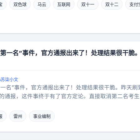
可能很多人没印象了，那几年正是国内互联网从PC往手机大
宝
双色球
马云
互联网
双十一
双十二
支付
势，移动端流量涨得飞快，淘宝守着PC端的基本盘，心
用户往手机淘宝上引。双十一主打卖货，双十二总得搞点
就整出了这么个前无古人的狠活——直接把当期双色球所
。双色球全组合一共多少注？17721088注。一注两块
万多，凑个整就是对外说的3600万。等于说，花三千多万
退第一名”事件，官方通报出来了！处理结果很干脆
奖、所有末等奖全都包圆了。不存在“会不会中奖”的问题
别只是砸在谁头上。领取规则也没玩套路，不用凑单，不
新版的手机淘宝，扫首页的大二维码就能领，一个账号一
苏柒小文
单的玩法，当天零点刚上线，一分钟就被扫了20万次，服
第一名”事件，官方通报出来了！处理结果很干脆。昨天刷
晨一点的时候，已经发出去一百万注。一整天下来，一千
发的通报，这件事终于有了官方定论。直接取消第二名考生
光，手机淘宝的下载量直接暴涨几百万，日活冲到了当时
职的母亲挨了处分，学校分管负责人一并被问责。整套处
彩民看完都直摇头。自己蹲彩票站研究十几年，算奇偶、
一拳都砸在点子上，看得人心里透亮。之前不少人还捏着
了眼也未必中个五块十块。人家倒好，直接把整个号码池
报
雷州
事业编制
评两句就草草收场。毕竟都是抬头不见低头见的同事，犯
。什么运气，什么概率，在足够的资本面前，原来都是可
，这种事过去也不是没先例。这回官方没给任何人留面子
载难逢的头奖，在人家眼里就是个三千多万就能打包带走
明白白。没拿“一时糊涂”当借口打圆场，也没把锅全甩给