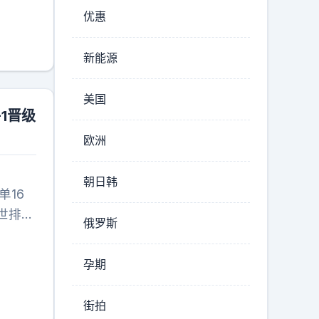
涉及彩
的绯闻
优惠
多年，
，这关
大规模
拍，他
新能源
鲜感，
明星谈
当年抢
到他们
美国
也真敢
1晋级
年拉新
欧洲
级别的
的操
朝日韩
一下就
单16
果来
世排11
俄罗斯
世排
迪全员晋
孕期
步男单
街拍