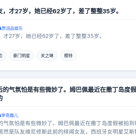
也没什么悬念，头奖必然出在领了彩票的用户里。最后拿下
上追，谁也别想置身事外。本来第二名的笔试成绩不算差
安一位85后姑娘。当天她就在手机淘宝花了81块钱买日
，才27岁，她已经62岁了，差了整整35岁。
少，好好准备面试完全有逆袭的机会。偏要信家里那套“
票，转头就中了大奖，扣完税到手刚好600万。除了这注
钱没花出去事先败露，反倒把前途搭了进去。基层招聘那
等奖，每注26万。再加上大大小小的末等奖，总共118万
贾诩品娱乐
照不宣。谁家亲戚在单位当差，面试打分就能悄悄抬两分
来超过2000万，淘宝一分钱没截留，全通过支付宝打给
才27岁，她已经62岁了，差了整整35岁。
本抓不住实锤。这次直接把“明码劝退”的盖子掀了，等于
马云这是土豪撒钱，做慈善博名声。要我说，这想法也太
。很多人挤破头考编，图的就是凭本事吃饭，要是最后拼
是拿去打广告，全国卫视轮播也撑不了几天，观众看完就忘
恋
豪门明星
关之琳
模特
皱的题库、熬到凌晨的夜，不全都成了笑话。一次通报处
这波送彩票不一样，话题性直接拉满，全国媒体免费报道
的是后续的招聘流程。面试全程录像、打分标准公开，把
量十个3600万的硬广都换不来。更核心的是精准拉新。
，才是真的给普通考生撑腰。各位读者你们怎么看？欢迎
机淘宝，就得注册账号，就得打开APP扫码。几千万的话
百万实打实的新用户，连领奖都得用支付宝，等于一次性
后的气氛怕是有些微妙了。姆巴佩最近在撒丁岛度
、使用全流程，比什么地推、补贴效率高太多。最妙的是
的
五块钱，也愿意截个图发朋友圈，说自己中了马云送的彩
成了免费宣传员，一传十十传百，传播效果直接翻几倍。
李奇趣儿
户薅完羊毛就卸载，他撒完用户不仅留着APP，还主动帮
的气氛怕是有些微妙了。姆巴佩最近在撒丁岛度假被拍到
花钱。当然也有人质疑过合规性，说这么干算不算变相卖
居然是队友维尼修斯此前的绯闻女友，西班牙女明星艾斯