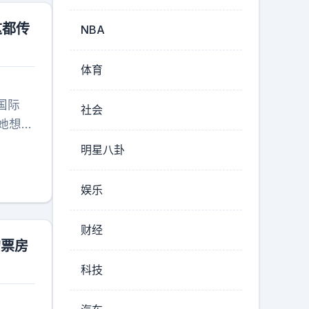
这都传
NBA
体育
国际
社会
她想咋
来也不
明星八卦
娱乐
财经
的票房
科技