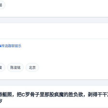
淫
孩子，按照法律规定，哺乳期可以暂时不用入狱服刑，也
法律给她改过自新、陪伴孩子的机会。可她没有好好珍惜
，身份就变成了在逃人员，个人照片、身份信息全部被公
可能被普通群众认出来。能被判这么久的刑期，说明她操
年轻女生被控制，个人生活和人身权益都会受到伤害。单
25万低很多，但是两种犯罪带来的危害都很大。毒品会直
梓涵趣聊娱乐
淫会毁掉很多人的人生，破坏普通家庭安稳，社会治安也
提出建议，对于监外执行人员，应该强制佩戴定位芯片，
除，就能大大减少犯人私自逃跑的情况。不管是什么类型
力追查到底，逃避惩罚只会让后续的处罚变得更重，严厉
峻
陈浚铭
北京
能保障普通人安稳的生活。
游艇照，把C罗骨子里那股疯魔的胜负欲，剥得干干
岁