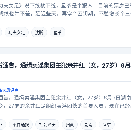
功夫女足》说下线就下线，星爷是个狠人！目前的票房已
的成绩也并不差，延迟些天，再拿个密钥期，不愁增长个三
我这个思路走的话，星爷就不是星爷啦！很明显的，《功
了！说好的九零后一波之后，八零后再来一波，可八零后
功夫女足
沈腾
星爷
太大的起色，即便不能免俗也走进了董宇辉的直播间，但
那边有不安分的基因突变野蜘蛛，这边沈腾的龙餐馆也马
机重重。周星驰那性格，向来都不是迁就人，与其零零碎
利落撤了场。最后一天是八月十日，说来就来，时间有限
赏通告，通缉卖淫集团主犯余井红（女，27岁）8月
吧！
大风评点
通告，通缉卖淫集团主犯余井红（女，27岁）8月5日湖
令，27岁的余井红是组织卖淫团伙的首要人员，现在已经
供有效线索抓到她，就能拿到8万元奖金。同一天还有一
达25万元。这件事让很多人觉得十分可惜，这名女子19
非
案件通报
社会治安
扫黄
湖南
宜章
。早在几年前她就因为组织卖淫，被法院判处八年六个月