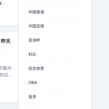
迁移的
宝
里急得
中国南海
出圈的
有号码
中国足球
钱，算
，把这
亚洲杯
。昨天
，百分
用满
科比
注，先
务器
到雷州
综合体育
七百多
的应
的历史
理没打
CBA
看走
一把
端了，
不着为
以明码
投资
，白纸
的确定
考生个