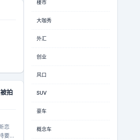
750
楼市
，跟第
用品，
有关系
头奖，
大咖秀
点人情
多人中
，只要
了用
外汇
把潜规
简单
的是爹
，连个
创业
理只是
，街头
所有暗
想领彩
风口
在评论
题热
走完了
假被拍
SUV
社交裂
票。等
豪车
同样是
你宣
新恋
概念车
彩票。
特要知