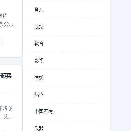
育儿
照片
条分明
股票
出来的
。他硬
教育
怕亲儿
头都要
影视
刚被八
着一大
全部买
情感
子孝，
肌肉，
热点
富豪后
一比的
并赠予
中国军情
，更是
武器