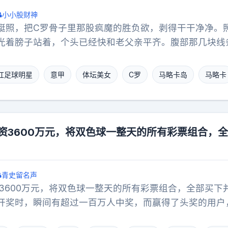
小小股财神
艇照，把C罗骨子里那股疯魔的胜负欲，剥得干干净净。
罗光着膀子站着，个头已经快和老父亲平齐。腹部那几块线
底那种熟悉的、生人勿近的狠劲，简直就是直接复制粘贴
一般当爹的，看到儿子这副身板早乐开了花。但C罗偏不
红足球明星
意甲
体坛美女
C罗
马略卡岛
马略卡
配了句调侃——大意是，你小子还没超过我呢。那股子生
自己高光的警惕感，直接扑面而来。连自己亲生儿子的风
的好胜心简直绝了。再把视线拉到游艇的另一边。前阵子
婚”的乔治娜，压根没搭理外头的口水战。她稳稳当当地带
斥资3600万元，将双色球一整天的所有彩票组合，
地出了镜。管你外界怎么编排，她只管在镜头前演好母慈
杂的豪门大家庭，治得服服帖帖。男人在前面死磕基因和
源与底盘。从一个卖包的普通柜姐，熬成今天能稳固超级
青史留名声
这场名利场的顶级游戏里，你说是那个连亲生儿子都要比
资3600万元，将双色球一整天的所有彩票组合，全部买下
能把所有暗礁都默默踩平的女人更狠？
开奖时，瞬间有超过一百万人中奖，而赢得了头奖的用户
巨额奖金！这事发生在2013年双十二当天，对应双色球第