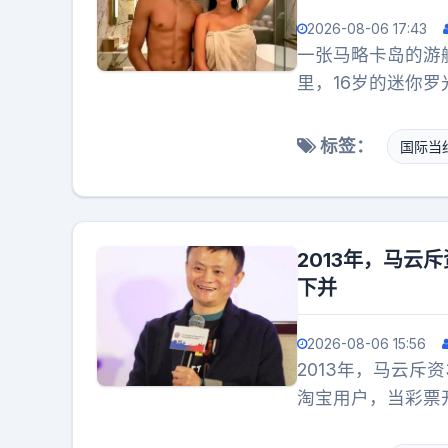
2026-08-06 17:43
一张马略卡岛的游
里，16岁的迷你
的腱子肉，配上眼
微缩版C罗。换作
标签：
国际当
是在这张合影底下
子立刻上位、抢走
防着一手，这男人
卦媒体疯传“假结
2013年，马云
家子娃，齐齐整整
下并
把这个关系极其复
女人在后方死守资
2026-08-06 15:56
方的核心人物。在
2013年，马云斥
男人狠，还是这个
淘宝用户，当彩票
带走了750万元的