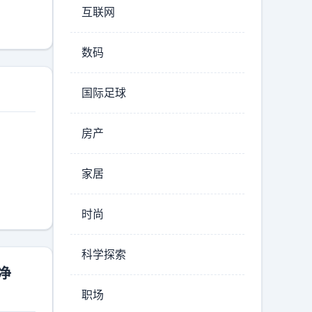
互联网
就是监
，直接
数码
开。走
控的团
国际足球
看赏
接损伤
房产
会跟着
只有公
的违法
家居
打击各
时尚
科学探索
净
职场