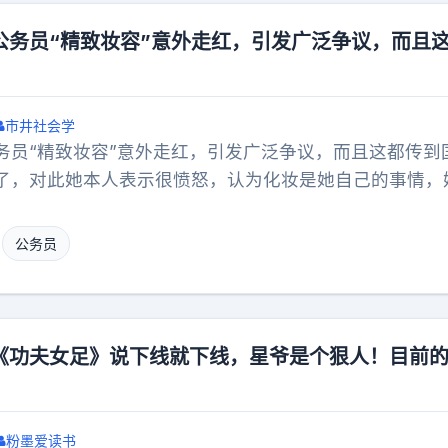
公务员“精致妆容”意外走红，引发广泛争议，而且
市井社会学
务员“精致妆容”意外走红，引发广泛争议，而且这都传到
了，对此她本人表示很愤怒，认为化妆是她自己的事情，
，就这妆容一般人确实是欣赏不来，不过要画成这样，想
，大家如果看习惯了应该也就不会那么惊讶了吧。
公务员
《功夫女足》说下线就下线，星爷是个狠人！目前
粉墨爱读书