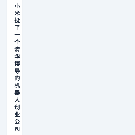
媒
亿
出
小
体
t
发
米
本
o
投
了
身
k
了
，
一
就
e
非
个
是
n
常
清
一
训
期
华
种
练
待
博
资
一
导
再
产
个
的
出
机
你
巨
发
器
今
型
再
人
天
模
出
创
发
型
发
业
的
，
公
吧
一
而
司
！