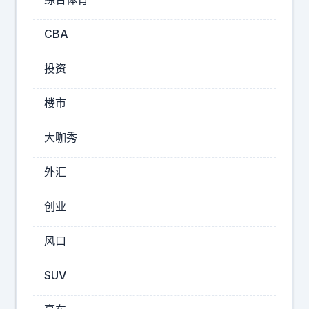
l
心
y
建
CBA
a
议
年
的
投资
轻
创
人
业
楼市
：
公
早
大咖秀
司
点
S
创
外汇
业
S
，
I
创业
早
即
点
将
风口
做
发
自
布
SUV
媒
体
他