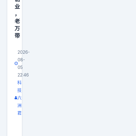
文
I
业
章
目
，
，
前
老
发
的
万
布
技
带
到
术
互
路
2026-
08-
联
线
05
网
是
22:46
互
一
科
联
条
技
网
全
六
会
新
洲
帮
的
君
你
技
永
永
术
远