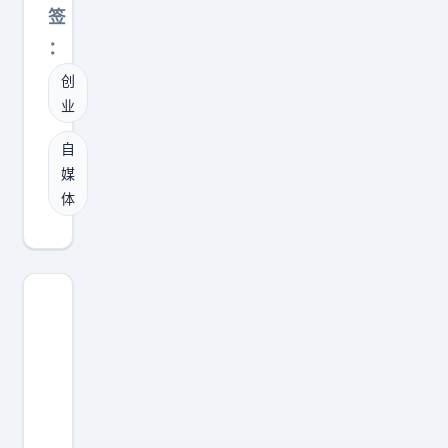
轻
h
签
人
e
：
：
B
创
早
e
业
点
s
创
t
自
业
》
媒
，
体
中
早
透
点
露
做
，
自
创
媒
办
体
的
，
称
这
，