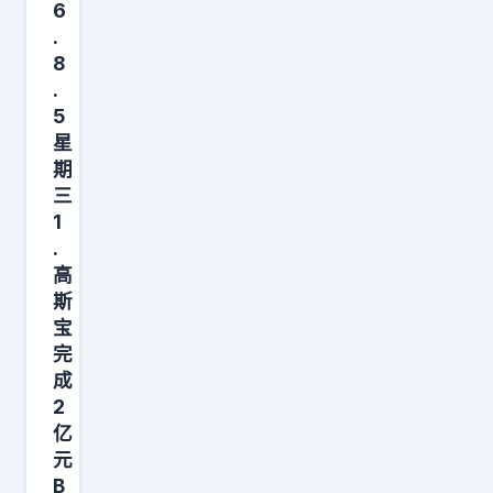
只
6
是
.
8
说
.
，
5
很
星
多
期
团
三
队
1
.
已
高
经
斯
接
宝
近
完
解
成
决
2
亿
持
元
续
B