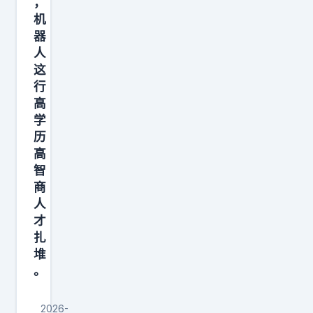
，
条
是
踏
机
内
先
着
器
容
训
坚
人
，
练
定
这
可
一
行
的
能
个
高
步
学
几
较
伐
历
年
小
！
高
后
的
智
依
基
商
然
础
人
给
模
才
扎
你
型
堆
带
，
。
来
再
流
让
2026-