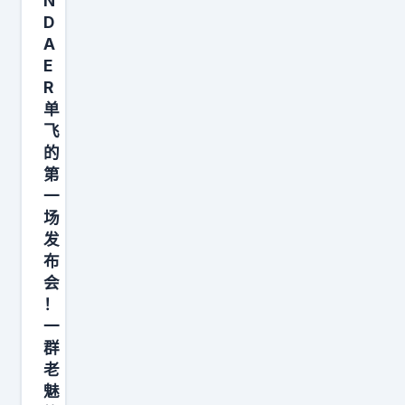
N
些
上
创
D
内
完
业
A
容
成
，
E
不
一
老
R
会
次
万
单
因
飞
训
带
的
为
练
领
第
你
，
的
一
睡
上
，
场
觉
线
大
发
就
之
家
布
消
会
后
可
！
失
参
以
一
，
数
关
群
它
基
注
老
会
本
一
魅