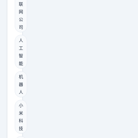
利
前
联
导
。
「
网
的
年
S
公
机
轻
S
司
器
时
I
人
人
，
已
工
创
就
经
智
业
要
破
能
公
学
解
司
机
会
持
，
器
用
续
人
机
互
学
器
联
习
小
人
网
米
」
这
科
、
仍
行
技
A
然
高