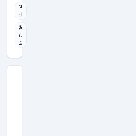
，
问
创
创
未
题
业
业
来
。
发
很
未
发
布
多
来
布
会
会
年
可
邀
都
能
请
会
不
函
持
再
？
续
需
是
产
要
一
生
用
群
价
3
老
值
0
魅
。
0
族
自
万
再