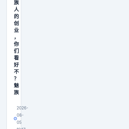
在
固
下
族
你
人
定
，
的
看
。
产
创
不
想
品
业
见
让
力
，
的
它
很
你
地
学
不
们
方
看
会
错
好
，
新
，
不
不
东
同
？
断
西
时
魅
产
，
又
族
生
要
很
复
么
有
2026-
利
重
审
08-
。
新
美
05