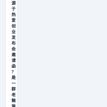
不
收
源
是
新
于
赚
热
的
爱
了
经
创
多
验
业
少
，
发
钱
同
布
而
时
会
是
邀
不
请
提
忘
函
前
掉
？
攒
之
是
下
前
一
了
学
群
：
老
过
魅
内
的
族