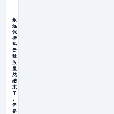
个
他
世
们
界
将
永
上
在
远
最
今
保
珍
年
持
贵
8
热
爱
的
月
魅
东
发
族
西
布
虽
，
自
然
其
己
结
实
的
束
了
是
模
，
时
型
但
间
。
是