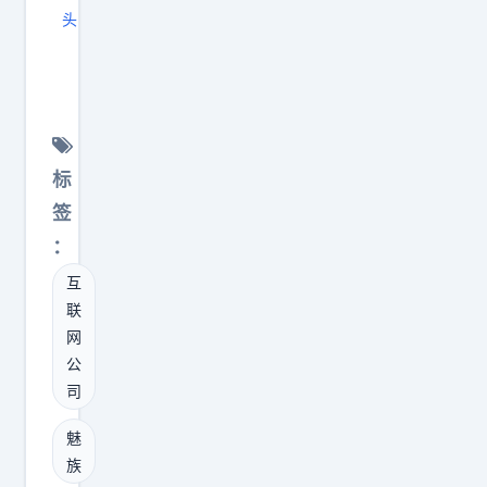
经
团
头
验
队
啊
。
认
？
年
为
怎
轻
自
么
时
己
突
标
踩
已
然
签
过
经
收
：
的
非
到
坑
常
互
了
、
接
联
追
网
积
近
求
公
累
解
源
司
的
决
于
经
这
魅
热
验
个
族
爱