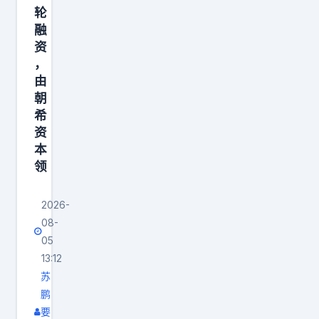
学
轮
习
融
，
资
并
，
由
紧
朝
接
希
着
资
提
本
到
领
S
S
2026-
I
08-
05
将
13:12
在
苏
8
鹏
月
要