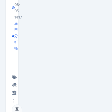
量
它
08-
和
进
05
机
入
14:17
会
真
马
。
实
甲
创
世
分
析
业
界
师
越
持
小
晚
续
米
，
成
投
越
长
了
容
。
一
易
标
不
个
错
过
签
清
过
，
：
华
复
目
互
博