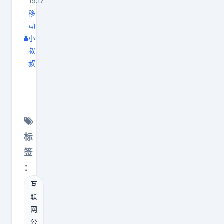
19:17
暂
训
和
移
时
练
设
动
没
，
计
小
资
要
能
叔
金
么
力
叔
也
微
，
今
没
调
今
晚
关
，
晚
是
系
同
亮
熊
一
时
相
猫
标
边
还
了
P
签
工
可
蛮
A
：
作
能
多
N
，
遗
新
互
D
联
一
忘
品
A
网
边
原
的
E
公