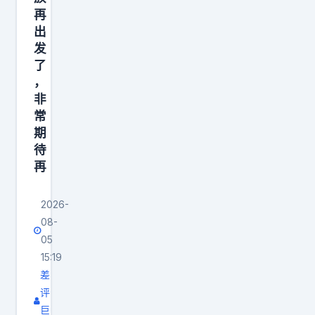
容
东
再
能
西
出
力
。
发
、
G
了
流
，
a
非
量
v
常
能
i
期
力
n
待
、
提
再
销
到
售
，
2026-
能
最
08-
力
近
05
15:19
、
有
差
创
不
评
业
少
巨