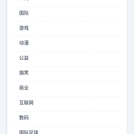
学
家
国际
i
l
游戏
y
a
动漫
的
创
公益
业
公
搞笑
司
S
商业
S
I
互联网
即
将
数码
发
布
国际足球