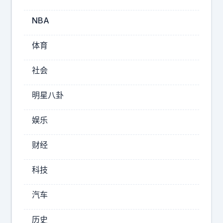
突
发
NBA
：
前
体育
O
p
社会
e
n
明星八卦
A
I
娱乐
联
合
财经
创
始
科技
人
兼
汽车
首
席
历史
科