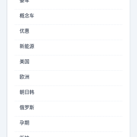
，
豪车
们
这
的
个
概念车
第
世
一
界
优惠
个
上
最
模
新能源
珍
型
贵
🤯
美国
的
知
东
欧洲
名
西
科
，
朝日韩
其
技
实
投
俄罗斯
是
资
时
人
孕期
间
在
。