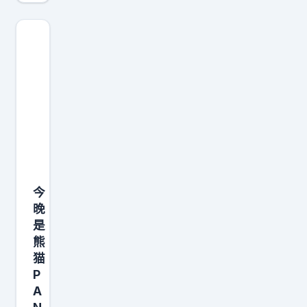
，
在
N
慢
的
D
慢
大
A
吸
模
E
引
型
R
一
，
还
群
通
在
真
常
，
正
需
一
认
要
群
今
可
先
热
晚
你
在
爱
是
的
海
的
熊
人
量
人
猫
。
数
重
P
这
A
据
新