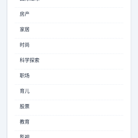
他
房产
2026-
08-
家居
06
07:38
时尚
姬
永
科学探索
思
锋
职场
‼️
突
育儿
发
：
股票
前
标
教育
O
签
p
：
影视