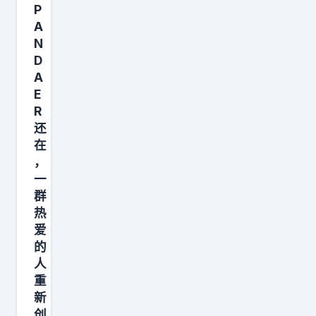
。
更
P
你
值
A
花
得
N
D
几
关
A
个
注
E
小
的
R
时
是
还
录
，
在
一
G
，
一
条
a
群
视
v
热
频
i
爱
、
n
的
写
称
人
一
S
重
新
篇
S
创