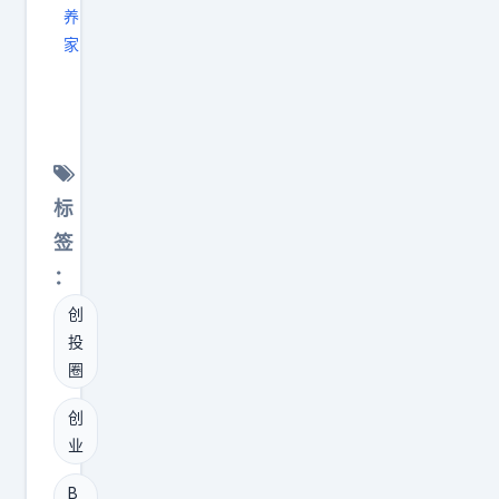
发
养
布
家
模
创
型
业
。
晚
S
报
S
|
标
I
2
签
自
0
：
己
2
创
还
6
投
没
.
圈
有
8
公
.
创
布
5
业
模
星
B