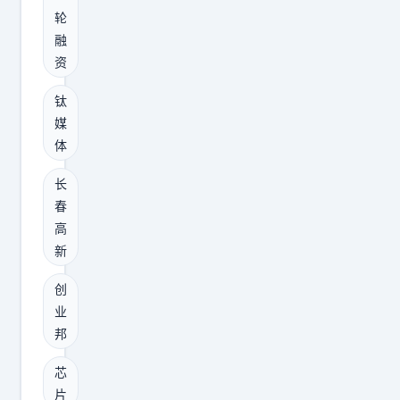
型
期
轮
的
三
融
能
1
资
力
.
钛
、
高
媒
架
斯
体
构
宝
或
完
长
者
春
成
发
高
2
新
布
亿
时
元
创
间
B
业
。
轮
邦
但
融
芯
此
资
片