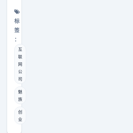
久
路
保
存
线
持
储
：
热
标
、
持
爱
签
持
续
魅
：
续
学
族
互
分
习
虽
联
发
和
然
网
，
样
结
公
给
本
束
司
账
高
了
魅
号
效
，
族
积
学
但
累
习
是
创
权
。
P
业
重
现
A