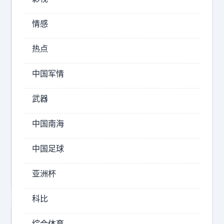
e
联
n
情感
合
A
创
I
热点
始
联
人
合
中国军情
创
创
业
武器
始
人
openai
中国南海
兼
英
首
中国足球
伟
席
达
科
亚洲杯
学
家
科比
i
真
综合体育