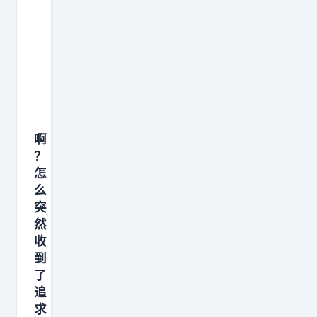
职
，
人
创
让
的
业
模
创
。
型
业
早
像
，
点
人
你
开
一
们
啊
始
样
看
？
的
，
好
怎
人
在
不
么
，
部
？
突
最
署
然
魅
大
收
后
族
到
的
不
了
优
断
追
势
吸
求