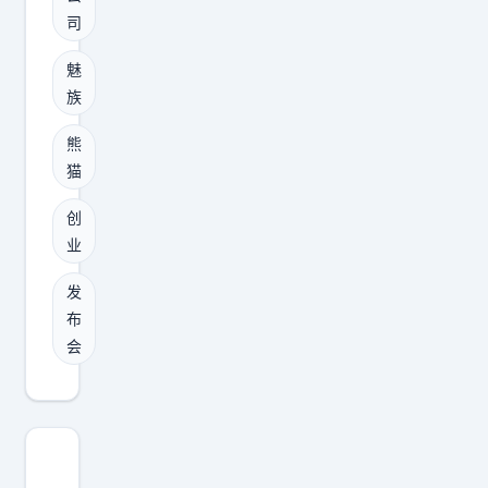
做
来
R
司
自
的
单
媒
能
魅
飞
体
力
族
的
等
。
第
熊
它
持
一
猫
能
续
场
撑
学
创
发
业
起
习
布
生
想
会
发
活
解
！
布
，
决
会
一
再
的
群
出
问
老
来
题
魅
全
是
族