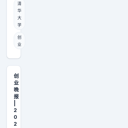
I
只
清
学
和
是
华
历
个
外
大
高
人
学
界
智
影
的
创
商
响
推
业
人
力
测
才
给
。
扎
自
G
堆
己
a
创
。
创
v
业
造
i
晚
报
更
n
|
多
的
2
可
原
0
能
话
2