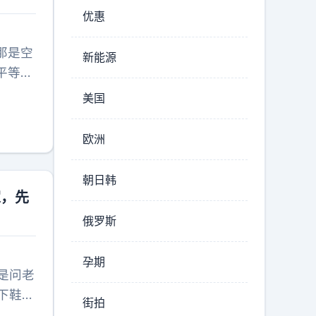
优惠
那是空
新能源
平等的
掐自己
美国
萌萌走
要被抽
欧洲
数数错
₃•͈
朝日韩
后背她
家，先
挨顿
俄罗斯
孕期
是问老
下鞋子
街拍
孩子