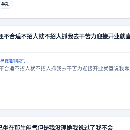
检时机，守护自身健康安全。
孕期
孕妇还不合适不招人就不招人抓我去干苦力迎接开业就
简雍趣聊娱乐
妇还不合适不招人就不招人抓我去干苦力迎接开业就直说我靠
己坐在那生闷气但是我没理她我说过了我不会