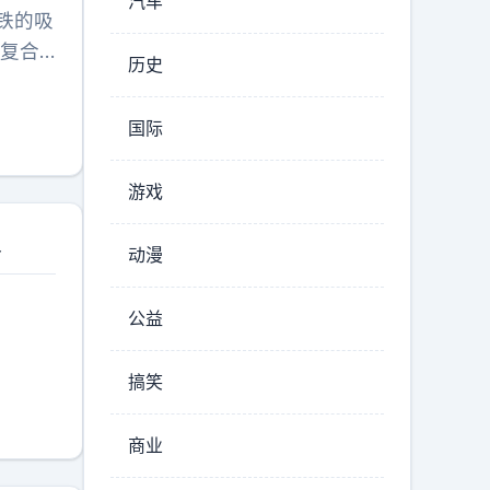
汽车
铁的吸
期复合
历史
再额外
摄入，
国际
产等问
游戏
象
动漫
公益
！
搞笑
商业