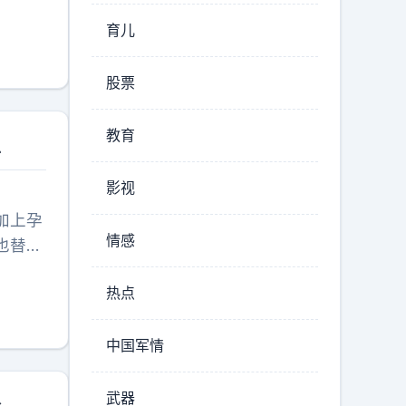
宝宝顺
育儿
股票
教育
生
影视
加上孕
情感
也替人
热点
中国军情
武器