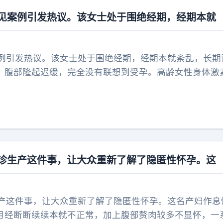
罕见案例引发热议。该女士处于围绝经期，经期本就
案例引发热议。该女士处于围绝经期，经期本就紊乱，长期
、腹部隆起迟缓，完全没有联想到受孕。高龄女性身体激
她迟迟未发现的核心原因。此事折射出双重问题：一方面
能，忽视无防护行为的风险；另一方面常规体检缺少针对
风险极高，临产才发现大幅提升难产、母体并发症概率。
常需做好避孕，身体异常及时检查，避免突发妊娠带来健
急诊生产这件事，让大众重新了解了隐匿性怀孕。这
生产这件事，让大众重新了解了隐匿性怀孕。这名产妇作息
月经断断续续本就不正常，加上腹部赘肉较多不显怀，一