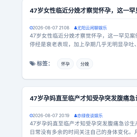
47岁女性临近分娩才察觉怀孕，这一
2026-08-07 21:08
尤阳云闲聊娱乐
47岁女性临近分娩才察觉怀孕，这一罕见
停经是衰老表现，加上孕期几乎无明显孕吐
大，更年期假象极易掩盖妊娠信号，这也是
性普遍存在认知盲区，默认高龄失去受孕可
标签：
怀孕
分娩
项目，没能及时筛查出妊娠。高龄意外妊娠
提醒中年男女，绝经前仍具备生育能力，日
机。
47岁孕妈直至临产才知受孕突发腹痛
2026-08-07 20:19
亦绿夜谈娱乐
47岁孕妈直至临产才知受孕突发腹痛急诊
日常没有多余的时间关注自己的身体变化。