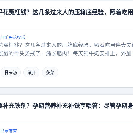
乎花冤枉钱？这几条过来人的压箱底经验，照着吃
红毛丹论娱乐
花冤枉钱？这几条过来人的压箱底经验，照着吃用连大夫
腻腻的骨头汤戒了，纯长肥肉！每天纯牛奶安排上，外加
。想长胎不长肉？一周来顿大虾或鲫鱼豆腐汤，营养全给
：满三个月把核桃当零食；四个月一到，菠菜猪肝补铁得
骨头汤
猪肝
菠菜
把防纹油涂起来！平时嘴馋就啃苹果橙子，嚼点黑芝麻坚
洗澡水温热就行，人挤人的地方少去凑热闹。当妈本来就
还踩过啥离谱的坑没？
要补充铁剂？孕期营养补充补铁享喂答：尽管孕期
马蕾哺育