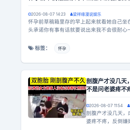
2026-08-07 14:23
梁祥缘漫说娱乐
怀孕前草稿箱里存的早上起来就看她自己坐
头承诺你有事有话就要说出来我不会很耐心
不会让另外一方无条件去包容另外一方她对
大腿我发现好几次了她完全是无意识的在那
标签：
怀孕
过来）我：跪下双手伸出来放在椅子上…手
烂了òᆺó（就这么萌萌的顶嘴）我：那是
了打你十下她：……那我的手真要被抽烂了（话
比如呢我：直起身腿再分开点她：哦…啊！
剖腹产才没几天
疼过以后自己跪好伸出双手放在椅子上低着
不是问老婆疼不
揍…
2026-08-07 11:54
剖腹产才没几天，
婆疼不疼，反倒嫌
拿鞋底抽脸，产妇