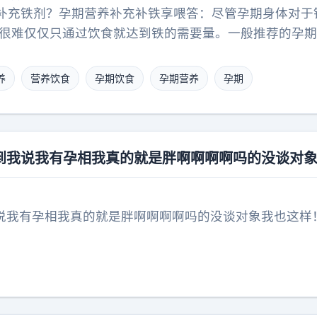
补充铁剂？孕期营养补充补铁享喂答：尽管孕期身体对于
然很难仅仅只通过饮食就达到铁的需要量。一般推荐的孕
mg的铁，除此以外，除非你有缺铁性贫血，否则就不需要
的目标是一天不要超过45mg铁的摄入，如果过多的铁的
养
营养饮食
孕期饮食
孕期营养
孕期
问题，比如妊娠期糖尿病、妊娠期高血压、子痫前期、流
到我说我有孕相我真的就是胖啊啊啊啊吗的没谈对
说我有孕相我真的就是胖啊啊啊啊吗的没谈对象我也这样