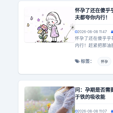
怀孕了还在傻乎
夫都夸你内行！
2026-08-08 11:47
怀孕了还在傻乎乎
内行！赶紧把那油
鸡蛋，补钙还管饱
份到了吃法也得变
标签：
怀孕
五个月前千万记得
圾食品绝对别碰。
了，你怀孕那会儿
问：孕期是否需
于铁的吸收能
2026-08-08 11:07