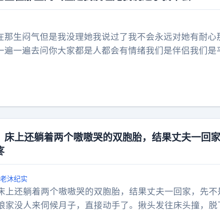
在那生闷气但是我没理她我说过了我不会永远对她有耐心
一遍一遍去问你大家都是人都会有情绪我们是伴侣我们是
我也是同样的她几次欲言又止都没说出来坐在一边憋着气
掐自己伤害自己我：………（拿过马鞭）过来她：嗯？（
伸直做错什么自己想我会打到你想起来为止她：那我手都
你的问题从现在开始我打一下能想起来你就说想不起来你就
是这样说但还是一动没动…）我：也可以抽别的地方她：•͈
我：比如😊她被我抽了一下腿蜷缩着捂腿我又抽了一下她
，床上还躺着两个嗷嗷哭的双胞胎，结果丈夫一回
头其实就是觉得我有孩子以后不会更在意她了…就这点事
疼
老沐纪实
床上还躺着两个嗷嗷哭的双胞胎，结果丈夫一回家，先不
娘家没人来伺候月子，直接动手了。揪头发往床头撞，脱
刀口还没长好，疼得冷汗直冒，只能蜷在床上硬扛，听着