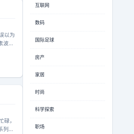
互联网
数码
误以为
国际足球
素波动
中年女
房产
性孕检
案例也
家居
康危
时尚
科学探索
忙碌，
职场
系列巧