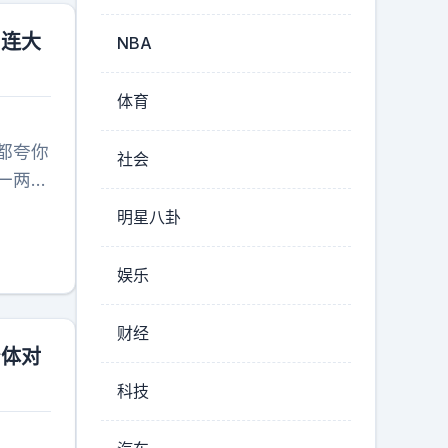
用连大
NBA
体育
都夸你
社会
一两个
娃。月
明星八卦
跟上；
果，垃
娱乐
够辛苦
财经
身体对
科技