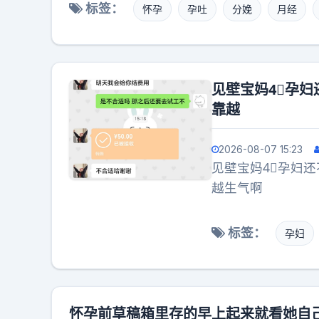
应当及时检查，重视基础体检，避免错过孕
标签：
怀孕
孕吐
分娩
月经
见壁宝妈4⃣️
靠越
2026-08-07 15:23
见壁宝妈4⃣️孕
越生气啊
标签：
孕妇
怀孕前草稿箱里存的早上起来就看她自