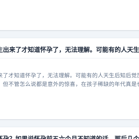
，生产的风险无形中加大。医护人员紧急开展接生工作，
妹妹，往后家里又多了一份热闹。
生出来了才知道怀孕了，无法理解。可能有的人天
来了才知道怀孕了，无法理解。可能有的人天生后知后觉
。但不管怎么说都是意外的惊喜，在孩子稀缺的年代真是