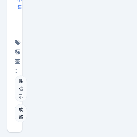
猫
生
活
中
，
小
标
小
签
的
：
善
性
意
暗
真
示
能
带
成
来
都
大
大