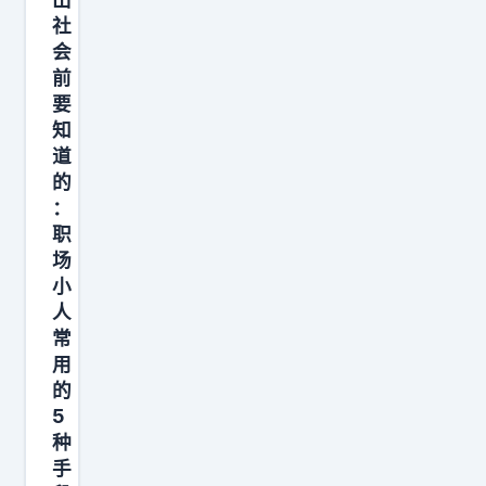
轮
社
会
车
前
送
要
老
知
人
道
回
的
家
：
职
。
场
老
小
人
人
为
常
表
用
谢
的
5
意
种
，
手
要