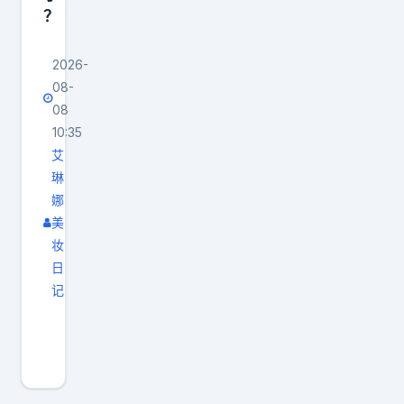
找
？
到
同
2026-
等
08-
08
能
10:35
力
艾
的
琳
人
娜
不
美
是
妆
难
日
事
记
大
。
家
资
都
源
走
大