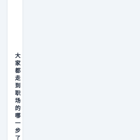
远
丰
大
厚
于
回
能
馈
力
。
。
大
能
家
力
都
并
走
不
到
稀
职
缺
场
的
，
哪
市
一
场
步
上
了