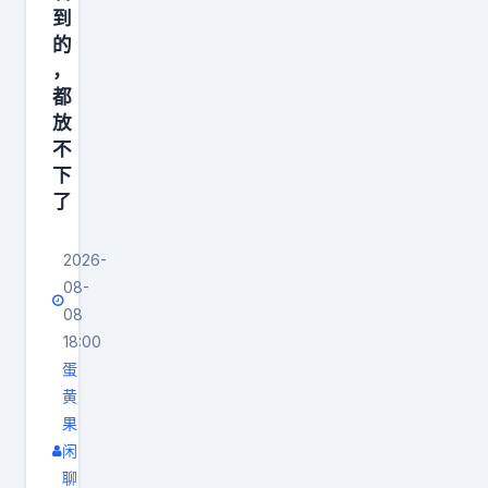
到
是
的
如
，
此
都
，
放
新
不
晋
下
了
领
导
2026-
者
08-
善
08
待
18:00
员
蛋
工
黄
，
果
用
闲
赞
聊