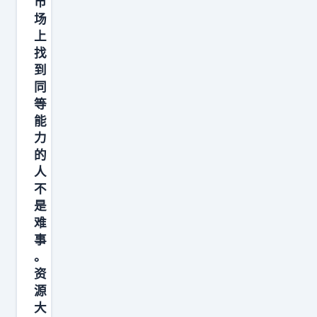
市
幸
场
福
上
找
感
到
的
同
物
等
质
能
。
力
小
的
人
小
不
的
是
善
难
意
事
，
。
无
资
源
论
大
是