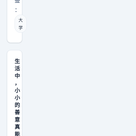
签
历
：
上
大
只
学
有
姓
名
电
生
话
活
的
中
我
，
.
小
小
.
的
.
善
.
意
.
真
能