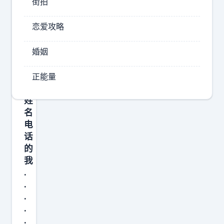
街拍
三
年
恋爱攻略
后
简
婚姻
历
上
只
正能量
有
姓
名
电
话
的
我
.
.
.
.
.