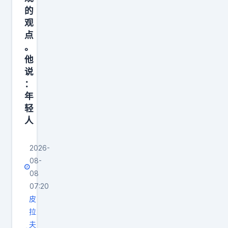
，
的
决
观
点
定
。
犯
他
了
说
错
：
还
年
有
轻
人
没
有
2026-
下
08-
一
08
次
07:20
机
皮
会
拉
。
夫