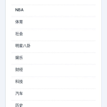
门
问
NBA
答
…
体育
2026-
社会
08-
09
明星八卦
17:43
桥
娱乐
瑁
看
财经
趣
事
科技
冷
门
汽车
问
历史
答