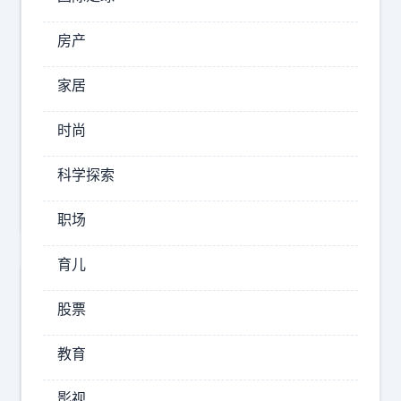
子
房产
招
聘
家居
日
时尚
本
新
科学探索
宿
职场
育儿
股票
教育
影视