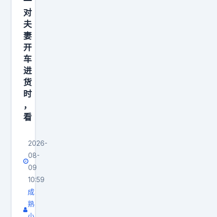
一
对
夫
妻
开
车
进
货
时
，
看
2026-
08-
09
10:59
成
熟
小