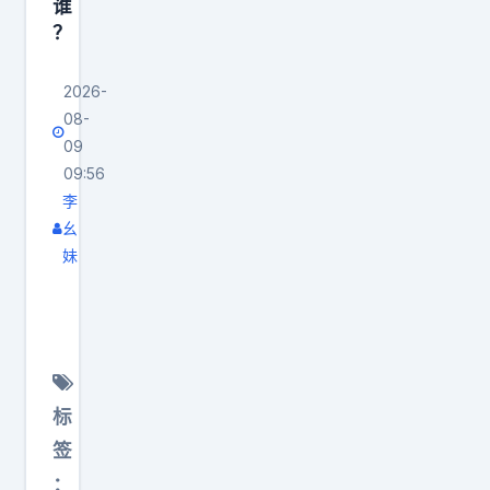
谁
夫
？
妻
开
2026-
车
08-
进
09
货
09:56
李
时
幺
，
妹
看
这
到
到
一
底
位
是
老
谁
标
人
在
签
艰
招
难
：