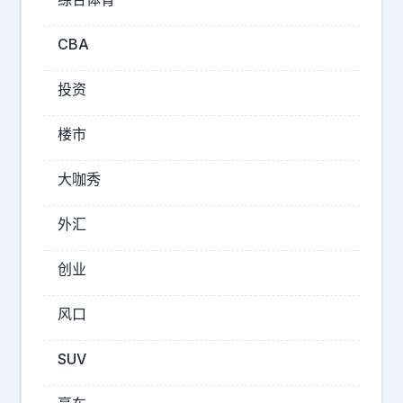
2026-
08-
CBA
09
13:07
投资
城
中
楼市
村
的
大咖秀
日
与
外汇
夜
难
创业
怪
长
风口
期
SUV
招
标
聘
签