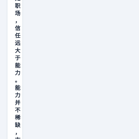
放
职
积
不
场
极
下
，
性
信
了
和
任
生
远
产
大
于
力
能
，
力
自
。
己
能
还
力
能
并
不
分
稀
泌
缺
带
，
来