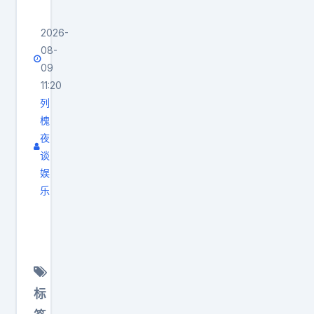
2026-
08-
09
11:20
列
槐
夜
谈
娱
乐
大
学
三
年
后
标
简