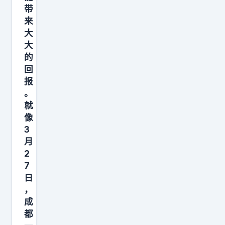
带
来
大
大
的
回
报
。
就
像
3
月
2
7
日
，
成
都