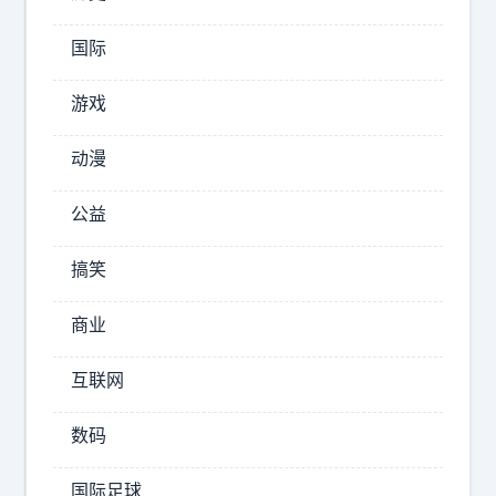
…
标
国际
签
游戏
：
年
动漫
轻
气
公益
盛
搞笑
日
本
商业
留
学
互联网
知
乎
数码
猴
国际足球