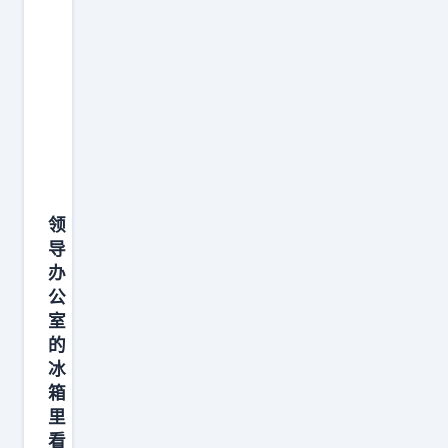
知
没
道
想
的
到
：
小
职
善
场
意
小
换
人
来
领
常
大
导
用
回
办
的
公
报
5
室
。
种
的
在
手
冰
职
箱
段
场
里
也
看