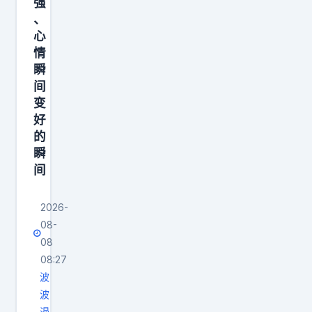
强
，
、
而
心
取
情
决
瞬
间
于
变
资
好
源
的
够
瞬
不
间
够
。
2026-
上
08-
司
08
08:27
/
波
老
波
板
漫