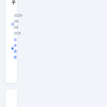
于
生
活
2026-
还
08-
是
08
职
13:31
场
业
，
余
都
宽
客
可
身
能
处
有
职
意
场
想
，
不
信
到
任
的