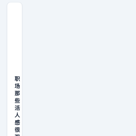
到
于
职
能
场
力
的
，
哪
很
一
多
步
事
了
能
？
做
职
好
场
不
那
取
些
决
活
于
人
感
能
很
力