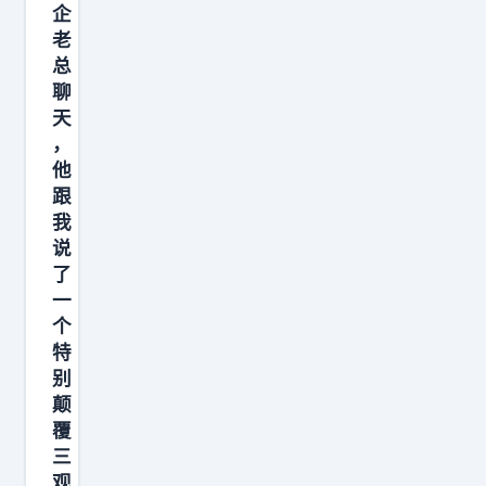
企
是
间
老
负
变
总
值
好
聊
。
的
天
信
瞬
，
任
间
他
跟
是
我
利
说
益
了
绑
一
定
个
、
特
别
免
颠
责
覆
声
三
明
观