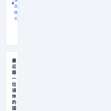
决
说
定
娱
你
乐
得
职
到
场
多
那
少
些
资
活
源
人
最
。
感
近
跟
没
很
一
信
强
位
任
、
退
的
心
休
能
情
的
力
瞬
国