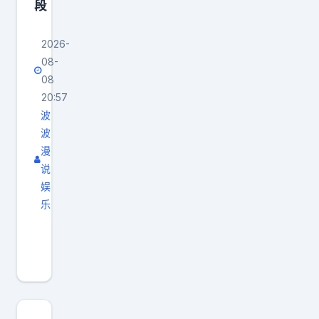
段
送
他
2026-
们
08-
一
08
只
20:57
小
波
奶
波
漫
狗
说
。
娱
妻
乐
子
出
孙
社
女
会
士
前
直
要
说