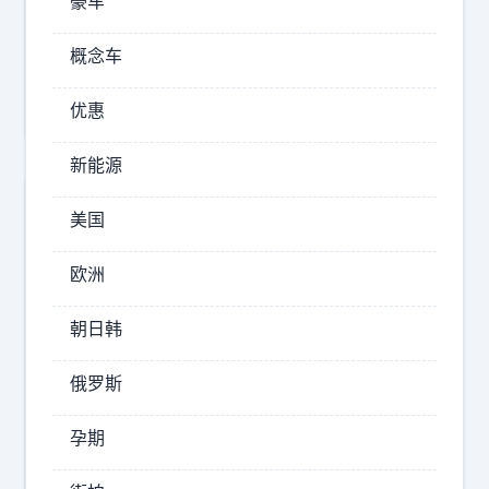
豪车
站
：
长
概念车
招
[
聘
d
优惠
o
g
新能源
e
美国
]
欧洲
朝日韩
俄罗斯
孕期
大
学