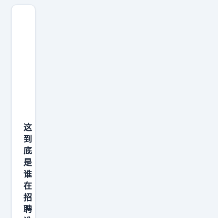
的
回
报
。
就
像
3
月
2
这
7
到
日
底
，
是
成
谁
在
都
招
一
聘
对