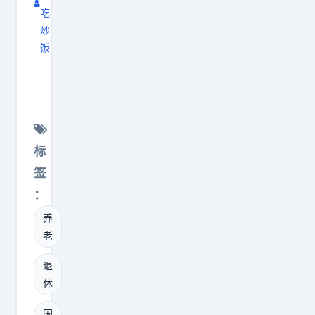
吃
炒
饭
最
近
跟
一
位
标
退
签
休
：
的
养
国
老
企
老
退
总
休
聊
国