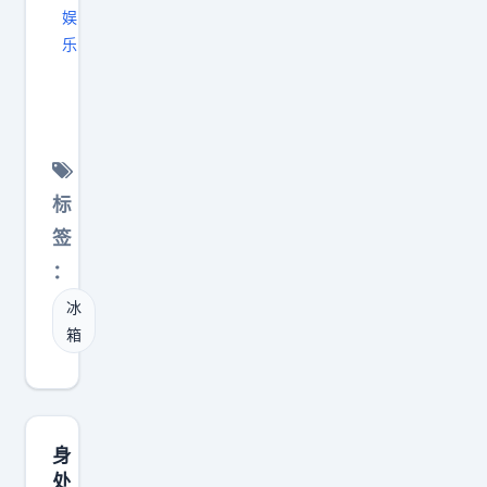
娱
美
乐
认
领
可
导
员
办
工
公
，
室
标
能
的
留
签
冰
住
：
箱
人
冰
里
才
箱
看
，
到
提
的
升
，
员
身
都
工
处