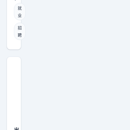
聘
搬
就
谁
木
业
？
板
招
，
聘
便
主
动
帮
忙
，
还
把
木
板
和
三
出