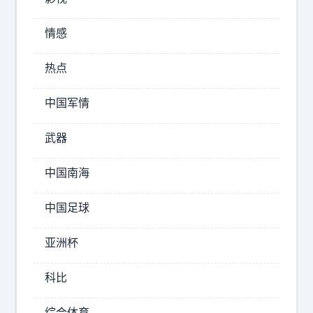
情感
难
热点
怪
长
中国军情
期
招
武器
聘
站
中国南海
长
[
中国足球
d
o
亚洲杯
g
e
科比
]
综合体育