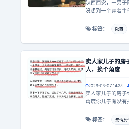
陕西西安，一男子
没想到一个穿着牛
她，这是男更衣室
外面又看见了那个
标签：
陕西
歉，就像刚刚走进
回到家之后，就把
人觉得，一个大男
为男人应该大度一
卖人家儿子的房
一部分人说，现在
人，换个角度
不了的。可如果是
偿，甚至还会遭受
2026-08-07 14:33
氓？恨不得抓起来
卖人家儿子的房子
人来说特别不公平
角度你儿子有没有
一想你就心平气和
后儿娶妻生子彩礼
标签：
亲情友
几年了，这女人有