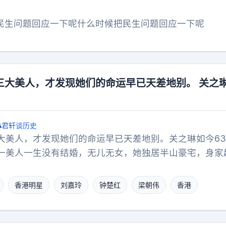
日本近代政府历史上没少从灰色产业捞钱。可日本人偏偏
四。这道德标准，还真是灵活。中国的艺人也给灾区捐款
民生问题回应一下呢什么时候把民生问题回应一下呢
知道那是救命钱。善意不分来处，能帮到人的就是最大的
三大美人，才发现她们的命运早已天差地别。 关之
君轩谈历史
大美人，才发现她们的命运早已天差地别。关之琳如今6
一美人一生没有结婚，无儿无女，她独居半山豪宅，身家超
是，她依旧美貌如初，气质温婉大方，松弛自在。岁月果
刘嘉玲走的却是另一条路，她不仅是梁朝伟背后的女人，
香港明星
刘嘉玲
钟楚红
梁朝伟
香港
起。今年她更是参演了周星驰的《功夫女足》，把江湖义
，让人刮目相看。最让人意外的还是钟楚红当年嫁给广告
育，可惜一次意外损伤了身体，丈夫决定以后不生，没想