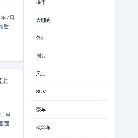
楼市
年7月
大咖秀
最后一
04年
外汇
进了一
16岁
创业
场。
差，姐
风口
定最低
区上
她一
SUV
总说
然给家
豪车
后联系
只当
后一次
画面里
概念车
道去
巴正在