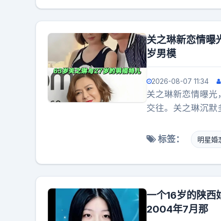
了最后一丝理智。
想感情就是幼稚！
让新欢担因果
关之琳新恋情曝光
岁男模
2026-08-07 11:34
关之琳新恋情曝光
交往。关之琳沉默
并不属实，多谢大
认识，当月就火速
标签：
明星婚
了，只能在社交平台
在她们那个圈子里
心，偏偏她是一个
个多月，不但热度
一个16岁的陕
心公众人物的动向
2004年7月那
们没必要过度关注