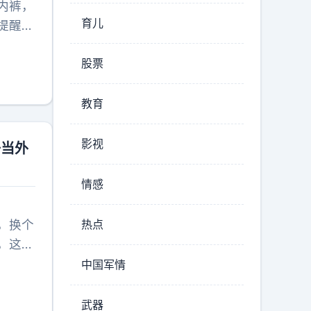
内裤，
育儿
提醒
候，在
股票
有道
气愤，
，有些
教育
较，身
。也有
影视
子当外
什么大
得给赔
情感
、流
这对男
，换个
热点
，这么
没有为
中国军情
孩子十
是保留
武器