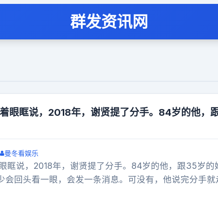
群发资讯网
红着眼眶说，2018年，谢贤提了分手。84岁的他，跟
曼冬看娱乐
着眼眶说，2018年，谢贤提了分手。84岁的他，跟35岁的
少会回头看一眼，会发一条消息。可没有，他说完分手就
没等到电话，也没等到短信。她说那一刻这段感情就停住
。两人相差49岁，在一起12年，分手是他提的。她在直播