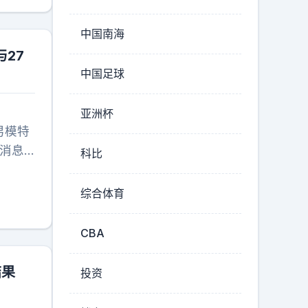
况还幻
自顾莫
中国南海
27
中国足球
亚洲杯
男模特
消息
科比
在广州
坐不住
综合体育
年龄差
人关
CBA
传了3
过于关
结果
投资
的，我
实在！