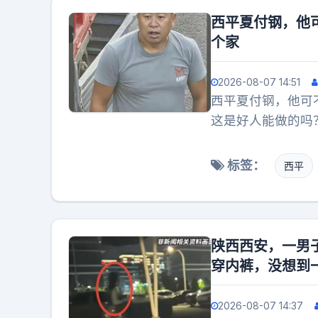
2007年病逝后，
西平夏付钢，他
野徒步作伴，至今
个家
怕，可怕的是没活
圈三大美人在时光
2026-08-07 14:51
才算是不负韶华的
西平夏付钢，他可
这是好人能做的吗
不孝。不能陪伴妻
孝。
标签：
西平
陕西西安，一男
穿内裤，没想到
2026-08-07 14:37