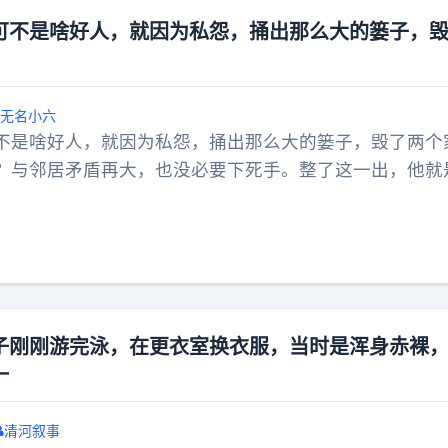
她闭门4个月，此后近20年拒掉所有追求，只与摄影、山
可不是啥好人，就因为私怨，捅出那么大的篓子，
未婚。原来美人的下半场从不靠嫁谁生谁来打分，年华老
成自己。她们用半生证明，真正的圆满是自己定义的人生
长河中走出截然不同的轨迹，人们或许会思考：究竟怎样
无名小六
答案？
不是啥好人，就因为私怨，捅出那么大的篓子，毁了两个
？与邻居矛盾再大，也没必要下死手。整了这一出，他就
儿，承担家庭责任，这是不仁，无法给父母养老送终，这
子刚刚游完泳，在更衣室换衣服，当时是浑身赤裸
一
清河叙事