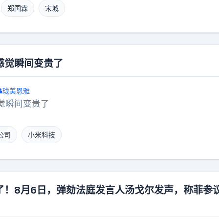
没有具体名称，没有地址，成了唯一线索。父母急得连夜赶
友表示：别一味指责保安怕丢饭碗，景区安保有一套硬性
郑国霖
宋城
区里四处打听。电子厂的工友说，离职前有个陌生男人来
被上级查到，处罚都会落到基层保安身上，普通人的难处
介绍。当年深圳黑中介猖獗，长途车站、检查站附近全是
常，我也不认识这位演员，谁知道是不是网友自己角色扮
薪”为诱饵，把农民工骗进黑厂或传销组织。尚家人报了警
必要大声吵吵，打个电话确认沟通下就能解决的事。不过
用的是姐姐的身份证，警方查询时，身份信息与本人不符
，不坑蒙拐骗，不接奇葩剧本，不无脑骗钱，正经在景区
感觉瞬间变贵了
4年深圳刑侦技术还在完善中，DNA数据库尚未全面普及。
认为就是不错的，这钱也挣得踏实！荧幕帝王光环是暂时
者，线索很快就断了。警方按失踪人口立案，却不符合“
中年人一样，需要稳定收入扛起生活压力。比起死守家里
珑美恩雅
当年规定，成年女性失踪需有被拐卖迹象才会快速侦查。
放下身段凭手艺赚钱，其实是非常清醒的选择。对此大家
觉瞬间变贵了
住了三个月，贴了无数寻人启事。工厂、黑中介聚集地、
，都找了个遍。他们甚至联系了旬阳在深圳的劳务输出联
公司
小米科技
信息。那年像她这样的外来工失踪案，并非个例。2004
年轻女工最抢手。黑厂和传销组织正是利用这点，疯狂诱骗
下。之后的几年，尚家人每年都来深圳。他们看着龙岗的
见过那个16岁就出来打工的姑娘。姐姐的身份证成了永远
了！8月6日，弹劾法庭发言人汤戈尔发声，称菲参
借身份证，身份信息准确，警方排查或许能有不一样的结果
父母已白发苍苍。家里的墙上还贴着她的照片，穿着工厂