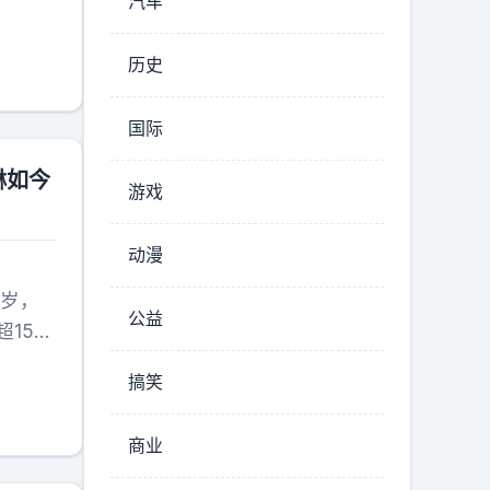
汽车
对自己
了。没
历史
善意。
国际
琳如今
游戏
动漫
3岁，
公益
15
然从不
搞笑
自己的
气变成
商业
才子朱
到丈夫