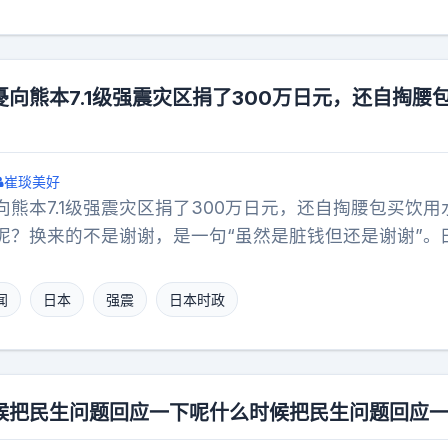
在2018年，说他当时84岁，她35岁。她说这12年里他
讲别的事，她只反复说分手是他先说的，她没想到会这么
还没走出来，她一直在等他回头，等一条消息。她说“我以
这话时眼睛红红的，语气不激动，没有埋怨，她只是在讲
向熊本7.1级强震灾区捐了300万日元，还自掏腰
不得也是真的，这些话她是在直播里说的。她说分手后他
到他的任何消息，她也没有看到他发过关于她的内容，这
。她说那段时间她天天看手机，她想要一个解释，可一直
崔琰美好
在等，她把等的理由说成是那句话“我以为他心里还有我”
熊本7.1级强震灾区捐了300万日元，还自掏腰包买饮用
说两人年纪差太大，说这段感情有人觉得荒唐，也有人觉
呢？换来的不是谢谢，是一句“虽然是脏钱但还是谢谢”。
说他薄情，也有人说这是成全，说让她自由。她在直播里
复称“不能因为职业否定援助，捐款就是捐款，最重要的
当年怎么说分手、怎么没消息的事又讲了一遍。有人猜他
手上”。这事儿听着就来气。人家捐了300万日元，自己
闻
日本
强震
日本时政
，怕拖着她，这只是猜。她在直播里没有说他的具体想法
区。结果有人收了东西还不忘补一刀：虽然是脏钱，但还
提的，他走了，他没再联系。她说自己到现在还没有想通
田野憂的职业在日本是合法的。她没偷没抢，依法纳税，
也拦不住，她只是还在等。她说这些的时候停了几次，擦
被人说成脏钱？她回得好：不能因为职业否定援助。捐款
让她保重，她回了一句“我会的”。
重要的。日本地震灾区的人感激不尽，可一些键盘侠却嫌
候把民生问题回应一下呢什么时候把民生问题回应
着的嫌站出来的碍眼。自己一分钱没捐，还有脸对别人指