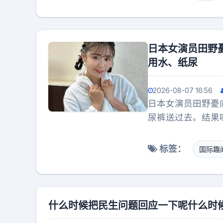
时间讲清楚，说分手
在一起，她没有细
她说自己等了8年
里还有我”。她说
日本女演员田野憂
她说爱是真的，舍
用水、纸尿
失一样，她没有收
她在直播里的原话
2026-08-07 16:56
她说这八年里她还
日本女演员田野憂向
人在评论里留言，
尿裤送过去。结果
漫。有人在评论里
一句话也没让，回
这些评价，她只把
送到真正需要的人
标签：
国际趣
自己老了，精力差
水买纸尿裤送到灾
说事实：分手是他
谢。什么叫脏钱？
她不恨，他要走她
大挣的钱。凭什么
睛，直播里很多人
款，帮到人才是最
什么时候把民生问题回应一下呢什么时
净。这叫什么？坐