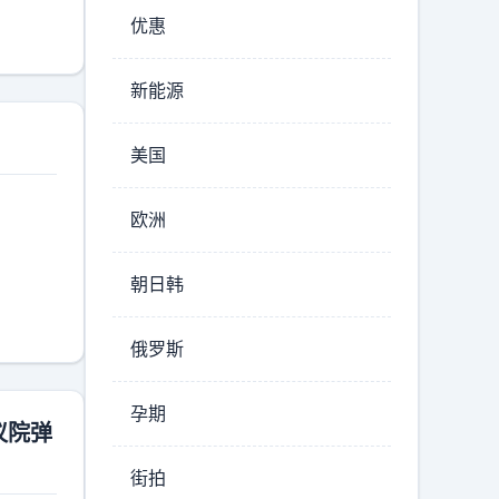
往深
管理考
优惠
找过
很多人
假招工
演想混
新能源
，却遇
能屈能
，排查
工作，
美国
没有监
的，脱
立即刑
，干等
尚家人
欧洲
怎么看
传销窝
络点，
朝日韩
年广东
求职
俄罗斯
工厂越
的遗
孕期
议院弹
。22
的工
街拍