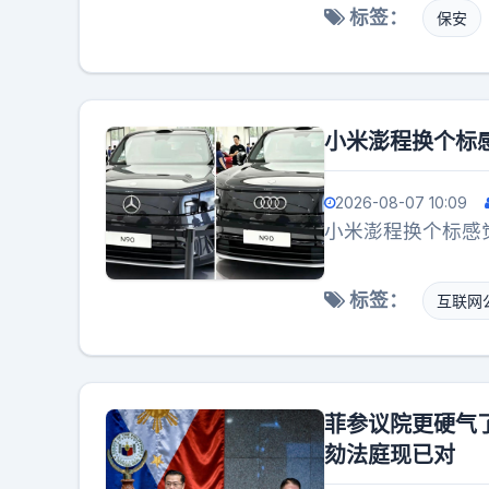
向。“保密单位”
和保安理论。有网
标签：
保安
圳，在龙岗的工业
核，一旦破例放行
她，说是有好工作
忽略了。被拦很正
点。他们常以“高
进去拍照的呢。没
到了棘手问题。她
伸，不搞直播带货
小米澎程换个标
难度骤增。200
且有劳动所得，我
控录像，没有目击
下戏服，他和所有
2026-08-07 10:09
事立案”的条件。
遥不可及的剧本，
小米澎程换个标感
没有放弃，在深圳
呢
点可能出现的地方
标签：
互联网
却没得到任何有用
缺工近200万，
者，犯罪率居高不
建越多，却再也没
菲参议院更硬气
憾。如果当初没有
劾法庭现已对
年过去，尚雅文的