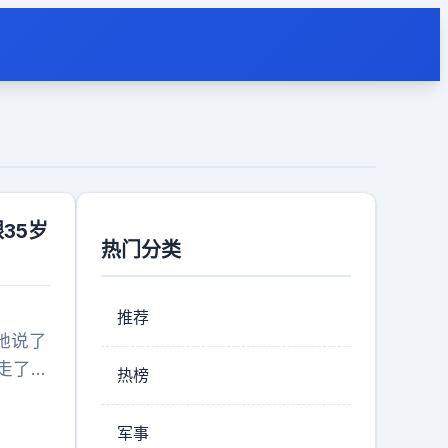
35岁
热门分类
推荐
她说了
走了，
热榜
了，她
里把
军事