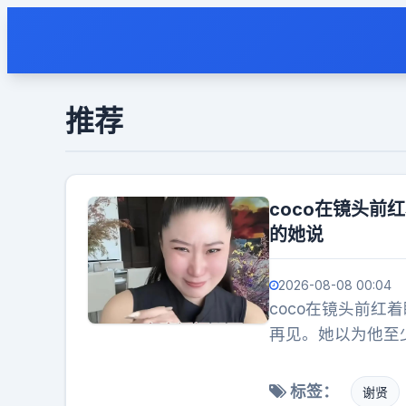
推荐
coco在镜头前
的她说
2026-08-08 00:04
coco在镜头前红
再见。她以为他至
她没再见到人，也
到现在记得很清楚
标签：
谢贤