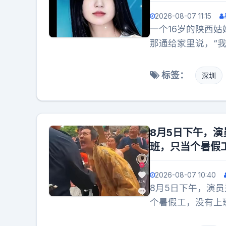
2026-08-07 11:15
一个16岁的陕西姑
那通给家里说，“
次声音。从那天起
的深圳龙岗，工厂
标签：
深圳
家电子厂，那时她刚
不能进厂。但当年
她来自陕南旬阳，
姐已嫁人，她想早
8月5日下午，
工资还低80块。
班，只当个暑假
样的外来妹。尚雅
一切都好，让家人
2026-08-07 10:40
里打电话。语气带
8月5日下午，演
会少。家人没多想
个暑假工，没有上
她的声音。之后半
他一身华丽的帝王