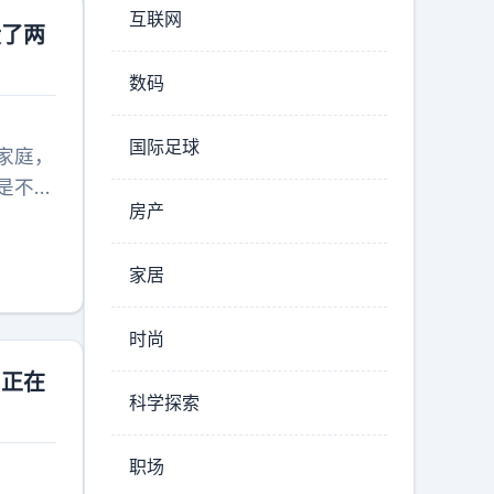
互联网
水画和郊
毁了两
去不可
数码
。当港
的人生
国际足球
家庭，
是不仁
房产
是不
家居
时尚
，正在
科学探索
职场