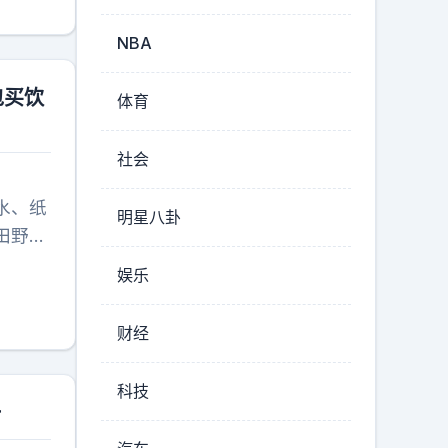
们一直
干脆。
NBA
为他心
经过。
包买饮
体育
就像消
些都是
社会
没有。
。很多
水、纸
明星八卦
得浪
田野憂
没有回
是帮助
娱乐
是觉得
掏钱买
，她只
是谢
财经
，她说
光明正
了眼
就是捐
科技
钱不干
一
指点