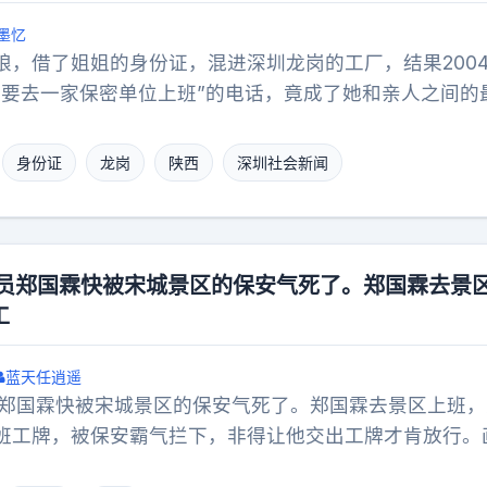
墨忆
娘，借了姐姐的身份证，混进深圳龙岗的工厂，结果2004
我要去一家保密单位上班”的电话，竟成了她和亲人之间的
，尚雅文像被人间抹掉了一样，整整22年，活不见人。20
流水线的轰鸣声不分昼夜。尚雅文揣着姐姐的身份证，混
身份证
龙岗
陕西
深圳社会新闻
满16岁。按2002年施行的《禁止使用童工规定》，不满
龙岗65%的工厂都在招未成年工，核查身份证只是走个过
那年当地正鼓励劳务输出，5万青年涌向沿海。家里条件
点挣钱补贴家用。工厂管吃管住，每月工资600块，比法
演员郑国霖快被宋城景区的保安气死了。郑国霖去景
每天工作12小时，没有社保，加班是常态，工友们大多是和
工
文很节俭，每月只留50块零花钱，其余全寄回家。电话里
放心，没提过工作的辛苦。2004年7月的那个傍晚，她突
蓝天任逍遥
着兴奋，说要跳槽去一家“保密单位”，工资更高，就是以
员郑国霖快被宋城景区的保安气死了。郑国霖去景区上班，
，只叮嘱她注意安全。谁也没想到，这竟是他们听到的最
班工牌，被保安霸气拦下，非得让他交出工牌才肯放行。​​
个月，家里打不通她的电话，工厂说她已经离职，没人知
古装扮相，头饰与全套戏服穿戴整齐，情绪激动，张大嘴