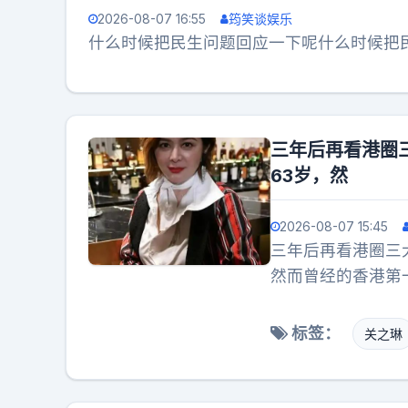
点。有人说得对，
2026-08-07 16:55
筠笑谈娱乐
同胞的善意挑三拣
什么时候把民生问题回应一下呢什么时候把
人嫌钱脏，大家只
三年后再看港圈
63岁，然
2026-08-07 15:45
三年后再看港圈三
然而曾经的香港第
亿，更令人意外的
败美人，然而同辈
标签：
关之琳
事业也做得风生水
实打实的片场助力
家鼎，两人曾想生