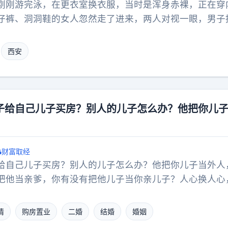
刚刚游完泳，在更衣室换衣服，当时是浑身赤裸，正在穿
仔裤、洞洞鞋的女人忽然走了进来，两人对视一眼，男子
，女人说自己走错了，就离开了。之后，男人吹头发的时
女人，可那个女人就像没看见他一样，没有理会他，更没
西安
男更衣室，把他看光是完全没发生过的一样。男子感觉很
这件事发到了网上，希望得到女人的道歉。事情传开之后
人被看了，就被看了呗，这有什么的，完全没必要斤斤计
点。而那个女人可能也是一时害羞、紧张，所以没有道歉
子给自己儿子买房？别人的儿子怎么办？他把你儿
是女人进男更衣室，看光了男人，那么多人都喊算了，没
男人进了女更衣室，把女人看光了呢？怕是道歉还不够，
网暴！会有很多人怀疑，是不是早就别有居心，是个变态
财富取经
判几年！可同样的事情放到女人身上就可以轻飘飘揭过。
给自己儿子买房？别人的儿子怎么办？他把你儿子当外人
！不知道大家认同哪种看法呢？欢迎留言讨论！
把他当亲爹，你有没有把他儿子当你亲儿子？人心换人心
了！何况给8万已经很不错了。后爹最多有抚养义务，但
购房义务的。文中“她收入不高”，说明男人已经帮她抚养
情
购房置业
二婚
结婚
婚姻
点贪心不足，还想把男人儿子的婚房也拿走。这个男人算