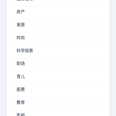
看
房产
2026-
08-
家居
07
06:06
时尚
海
林
科学探索
的
小
职场
百
科
育儿
B
B
股票
A
降
教育
价
标
影视
卖