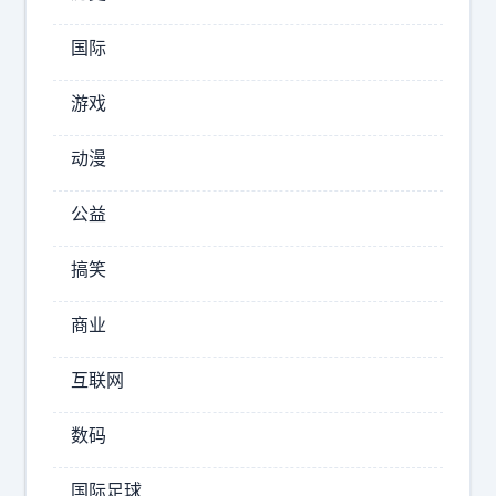
大
家
国际
好
，
游戏
我
是
动漫
海
林
公益
小
百
搞笑
科
，
商业
今
天
互联网
我
们
数码
来
看
国际足球