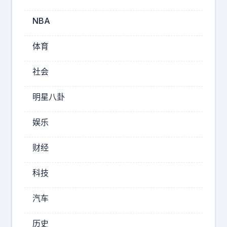
B
A
NBA
降
价
体育
卖
不
社会
动
，
明星八卦
经
销
娱乐
商
爆
财经
雷
亲
科技
爱
的
汽车
朋
友
历史
们