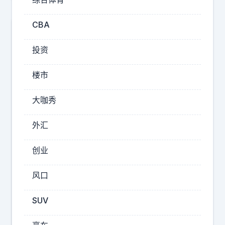
好
CBA
，
我
投资
是
海
楼市
林
小
大咖秀
百
外汇
科
，
比
创业
今
亚
迪
天
风口
全
我
系
们
SUV
车
来
主
看