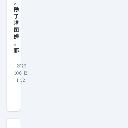
，
除
了
塔
图
姆
，
都
2026-
06-12
11:52
美
媒
报
道
，
凯