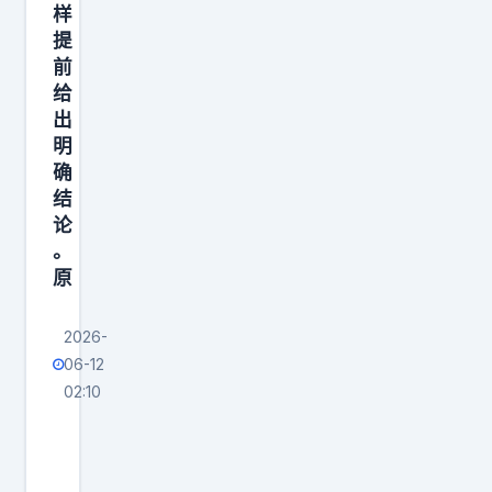
样
提
前
给
出
明
确
结
论
。
原
2026-
06-12
02:10
因
为
今