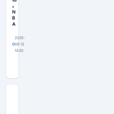
。
B
N
A
B
A
2026-
06-12
14:30
老
队
友
再
聚
首
，
2