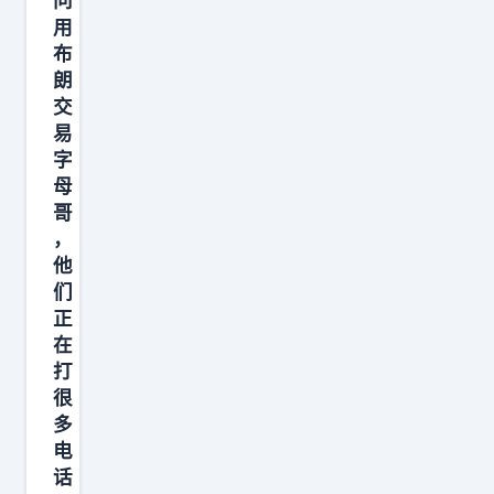
问
用
布
朗
交
易
字
母
哥
，
他
们
正
在
打
很
多
电
话