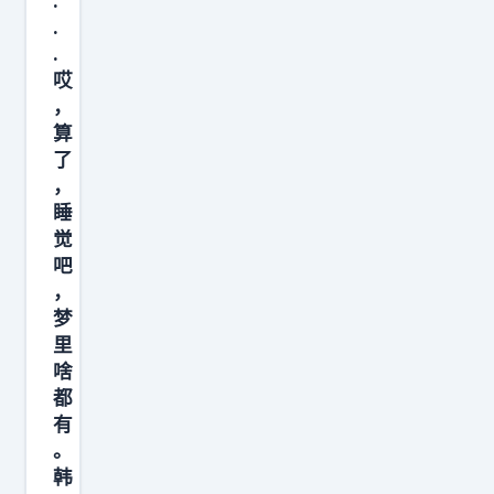
.
刺
.
.
生
哎
死
，
战
算
主
了
场
，
如
睡
觉
客
吧
场
，
了
梦
N
里
B
啥
A
都
有
。
韩