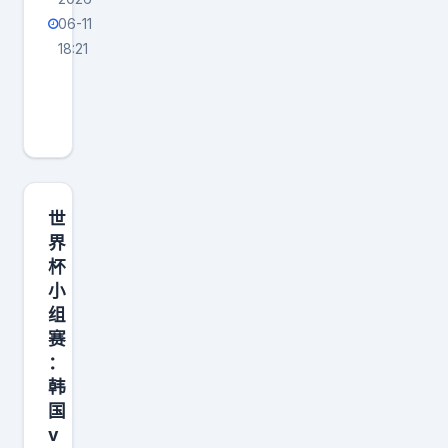
06-11
18:21
今
日
赛
后
3
-
世
1
界
杯
，
小
意
组
料
赛
之
：
中
韩
N
国
v
B