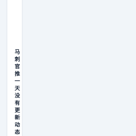
咱
们
要
是
也
.
马
.
刺
.
官
哎
推
，
一
算
天
了
没
有
，
更
睡
新
觉
动
吧
态