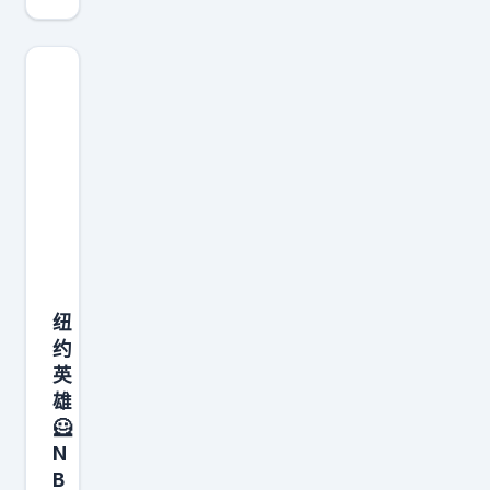
晚
墨
西
哥
v
s
南
非
这
场
纽
世
约
界
英
杯
雄
揭
🦸
幕
N
战
B