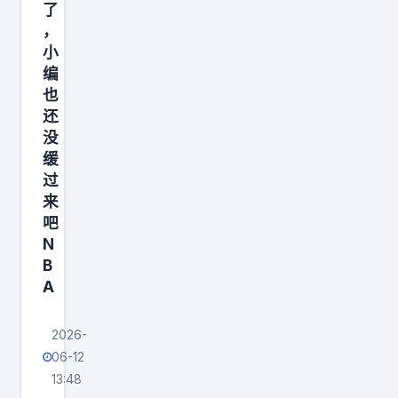
，
了
梦
，
小
里
编
啥
也
都
还
有
没
。
缓
韩
过
来
国
吧
2
N
比
B
1
A
捷
克
2026-
06-12
13:48