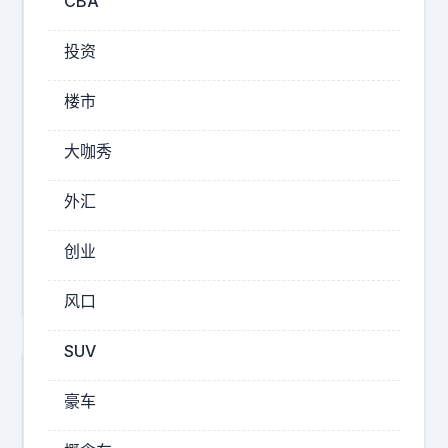
CBA
错
，
投资
他
们
楼市
的
大咖秀
2026-
06-12
外汇
14:30
世
创业
界
级
风口
球
员
SUV
的
豪车
冠
军