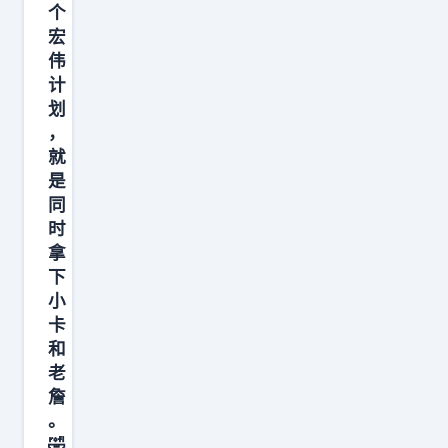
也
个
还
宏
没
伟
计
缓
划
过
，
来
就
吧
是
N
同
B
时
拿
A
下
小
卡
和
老
詹
。
🤣