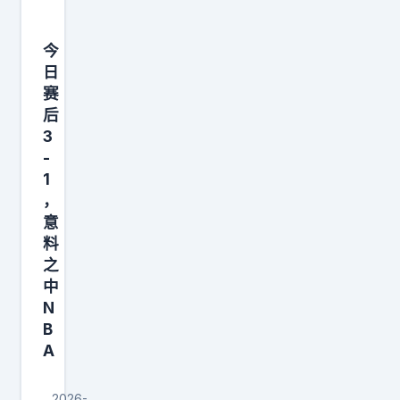
确
结
今
论
日
。
赛
后
原
3
-
1
，
意
料
之
中
N
B
A
2026-