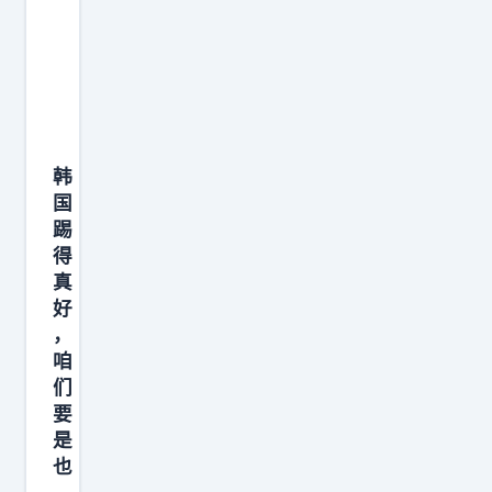
门
票
都
被
纽
韩
约
国
和
踢
新
得
泽
真
西
好
人
，
咱
买
们
走
要
了
是
，
也
马