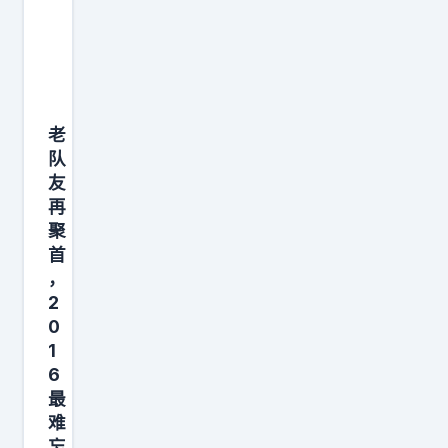
，
就
是
同
老
时
队
拿
友
下
再
小
聚
卡
首
和
，
2
老
0
詹
1
。
6
🤣
最
🤣
难
N
忘