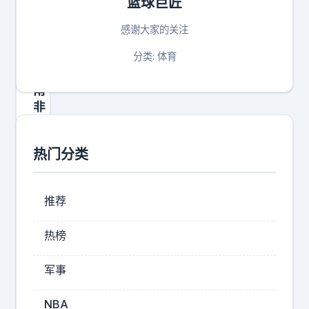
篮球巨匠
西
哥
感谢大家的关注
2
-
分类: 体育
0
南
非
这
场
热门分类
比
赛
，
推荐
让
预
热榜
测
从
军事
玄
学
NBA
变