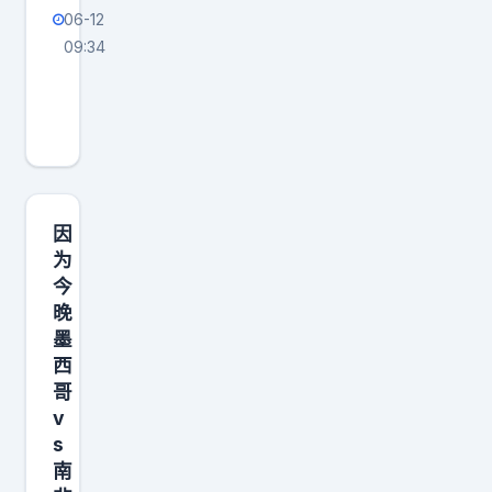
06-12
，
09:34
他
兄
们
弟
正
们
在
早
打
。
很
N
因
多
B
为
电
今
A
话
晚
，
墨
西
除
哥
了
v
塔
s
图
南
姆