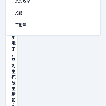
恋爱攻略
亚
约
和
马
婚姻
新
尔
泽
为
正能量
西
你
人
揭
买
晓
走
了
答
，
案
马
。
刺
没
生
错
死
，
战
主
他
场
们
如
的
客