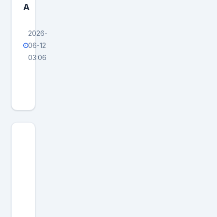
A
，
我
2026-
没
06-12
有
03:06
选
纽
择
约
像
英
平
雄
时
🦸
一
N
样
B
提
A
前
给
出
明