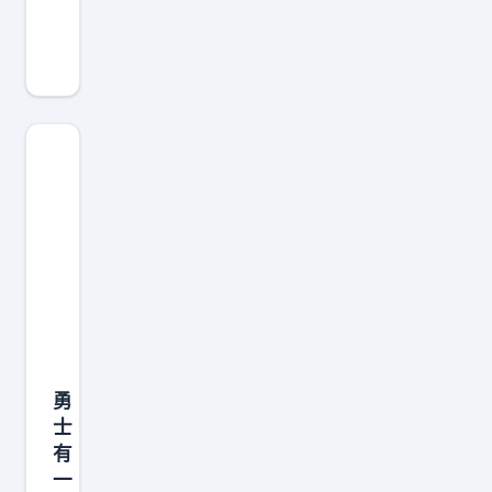
马
刺
官
推
一
天
没
有
更
新
动
态
了
勇
，
士
小
有
编
一