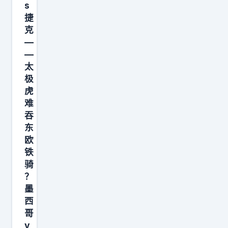
s
A
捷
克
—
—
太
极
虎
难
吞
东
欧
铁
骑
？
墨
西
哥
v