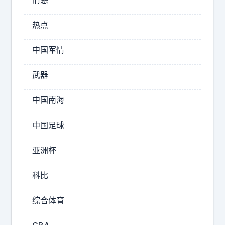
让
本
梅
场
热点
西
的
、
中国军情
比
姆
巴
分
佩
武器
、
、
红
亚
中国南海
牌
马
、
尔
中国足球
进
为
你
球
亚洲杯
揭
节
晓
科比
奏
答
案
综合体育
。
没