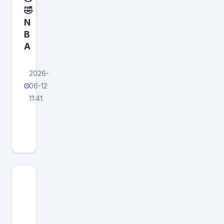
🤣
N
B
A
2026-
06-12
11:41
勇
士
有
一
个
宏
伟
计
划