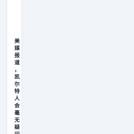
0
1
6
最
难
美
忘
媒
。
报
N
道
B
，
A
凯
尔
特
人
会
毫
无
疑