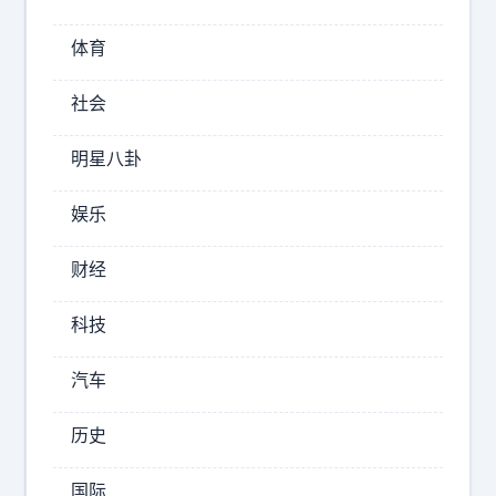
成
了
体育
数
据
社会
科
学
明星八卦
。
本
娱乐
场
的
财经
比
分
科技
、
红
汽车
牌
、
历史
进
球
国际