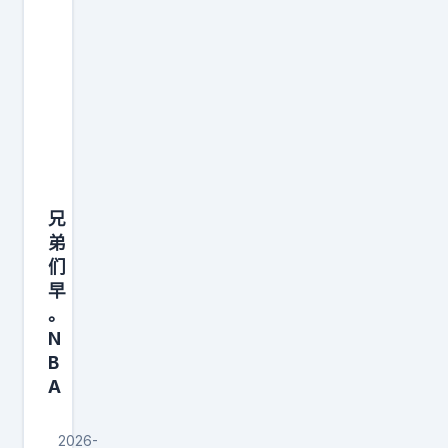
尔
特
人
会
毫
无
疑
兄
问
弟
用
们
布
早
朗
。
交
N
易
B
A
字
母
2026-
哥