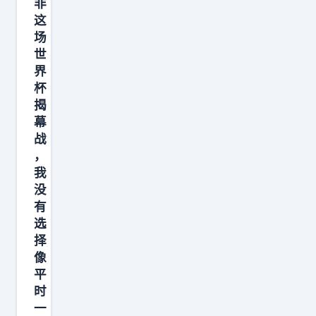
非
，
这
场
都
世
界
杯
揭
幕
战
，
我
没
有
选
择
像
平
时
一