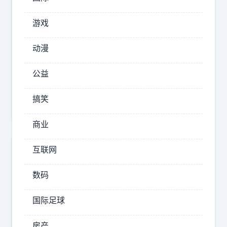
节
奏
游戏
2026-
动漫
06-12
15:37
公益
墨
西
搞笑
哥
2
商业
-
互联网
0
南
数码
非
这
国际足球
场
比
房产