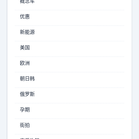
概念车
秘
密
优惠
原
来
新能源
都
总
美国
一
决
样
赛
欧洲
，
G
让
5
朝日韩
梅
的
西
一
俄罗斯
半
、
门
姆
孕期
票
巴
都
街拍
佩
被
、
纽