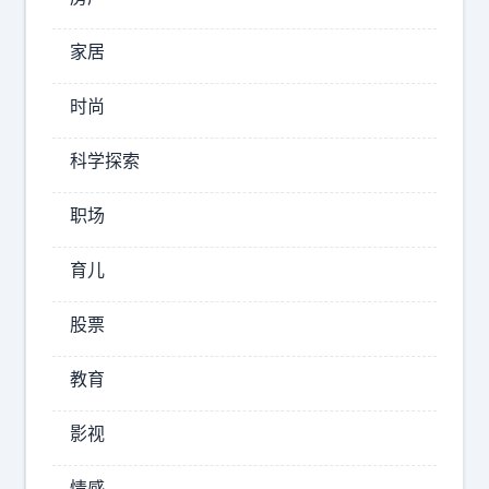
赛
，
家居
世
让
界
时尚
预
级
测
球
科学探索
从
员
玄
的
职场
学
冠
军
变
育儿
秘
成
密
了
股票
原
数
来
教育
据
都
科
一
影视
样
学
，
。
情感