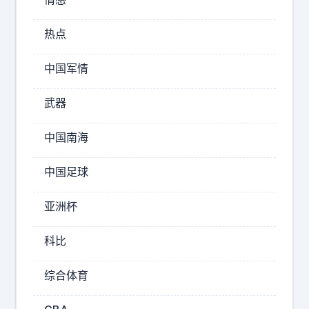
期
了
了
！
热点
，
韩
今
中国军情
天
国
到
专
大
武器
家
厅
说
办
中国南海
，
理
看
续
中国足球
约
在
。
亚洲杯
这
营
业
科比
员
告
综合体育
诉
我