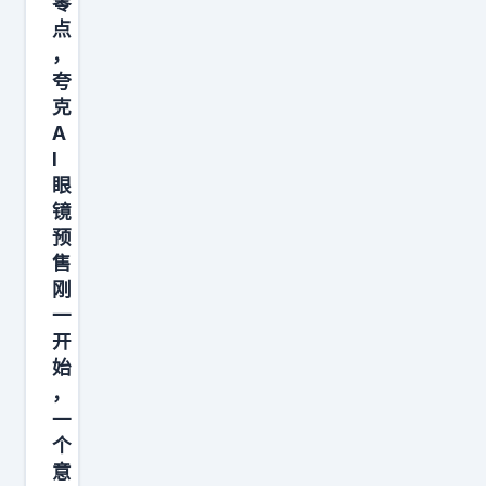
是
零
点
良
，
心
夸
发
克
现
A
了
I
吗
眼
镜
？
预
1
售
8
刚
年
一
的
开
老
始
，
用
一
户
个
了
意