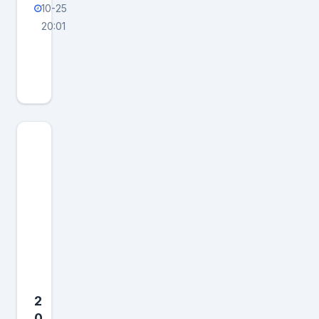
10-25
20:01
垂
直
大
门
升
起
，
神
舟
二
十
一
号
2
就
0