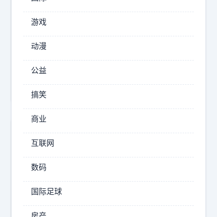
这
游戏
2025-
10-25
动漫
20:19
韩
公益
专
家
搞笑
：
东
商业
大
互联网
低
估
数码
了
稀
国际足球
土
牌
房产