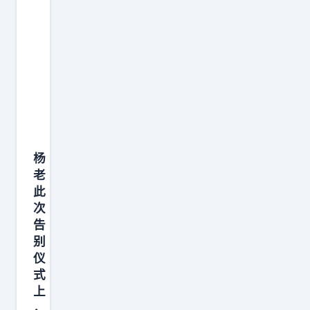
着
骂
名
，
极
力
反
对
杨
花
老
2
此
0
次
0
告
0
别
亿
仪
式
建
上
大
，