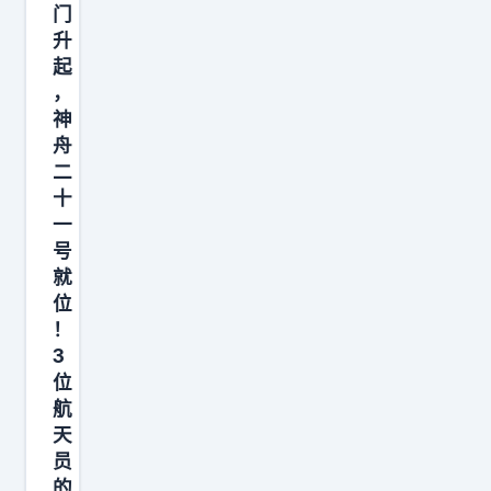
预
门
售
升
刚
起
一
，
神
开
舟
始
二
，
十
一
一
个
号
意
就
位
想
！
不
3
到
位
的
航
地
天
方
员
的