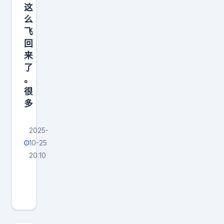
这
么
飞
回
来
了
。
很
多
2025-
10-25
20:10
咱
家
的
C