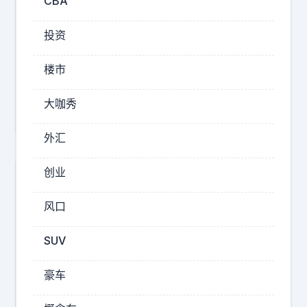
CBA
2025-
投资
10-25
20:19
楼市
携
号
大咖秀
转
外汇
网
后
创业
悔
死
风口
了
。
SUV
我
的
豪车
移