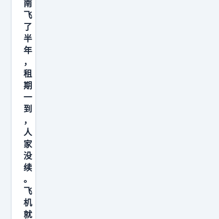
南
乎
飞
做
了
不
半
年
到
，
的
租
，
期
那
一
就
到
是
，
人
国
家
旗
没
覆
续
盖
。
。
飞
机
就