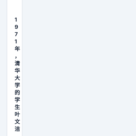
巍
回
1
应
9
来
7
了
1
，
年
说
，
馆
清
华
方
大
有
学
点
的
傻
学
。
生
[
叶
文
我
洁
想