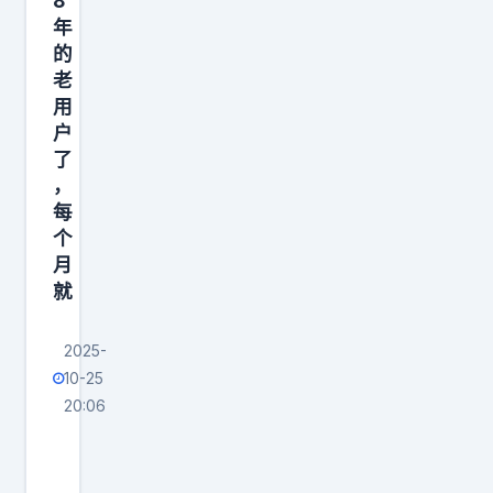
很
8
年
多
的
老
用
户
了
，
每
个
月
就
2025-
10-25
20:06
中
国