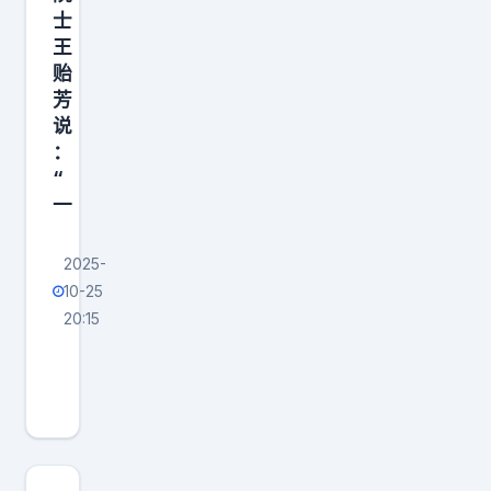
士
王
贻
芳
说
：
“
一
2025-
10-25
20:15
杨
振
宁
曾
顶