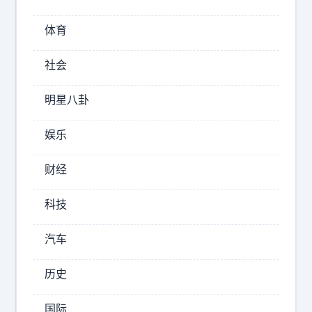
牌
，
体育
美
国
社会
好
像
明星八卦
玩
砸
娱乐
了
！
财经
韩
国
科技
专
家
汽车
说
，
历史
看
在
国际