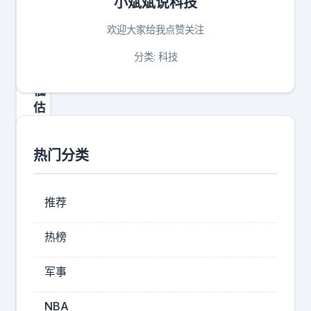
小斌斌说科技
专
家
欢迎大家给我点赞关注
：
东
分类: 科技
大
低
估
了
稀
热门分类
土
牌
，
推荐
美
国
热榜
高
估
军事
了
芯
NBA
片