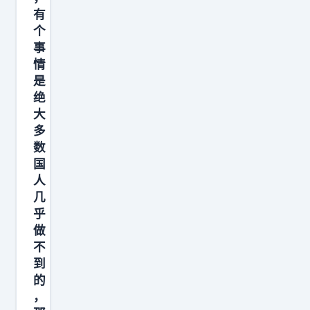
型
有
粒
个
子
事
对
情
是
撞
绝
机
大
，
多
中
数
科
国
院
人
几
院
乎
士
做
王
不
贻
到
芳
的
说
，