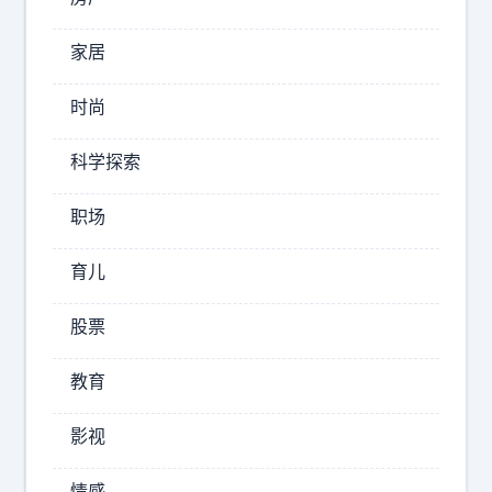
，
携
家居
美
号
国
转
时尚
高
网
估
后
科学探索
了
悔
芯
死
职场
了
片
。
牌
育儿
我
，
的
股票
美
移
国
动
教育
好
套
餐
像
影视
快
玩
到
砸
情感