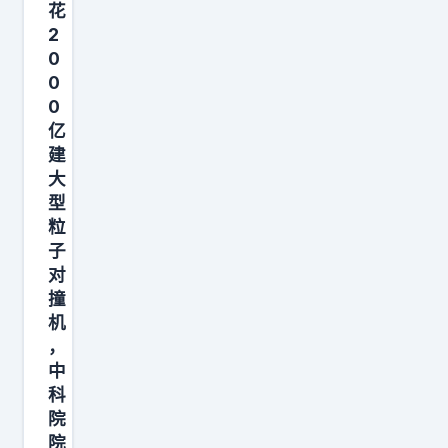
宙
花
2
深
0
处
0
发
0
射
亿
了
建
一
大
型
组
粒
电
子
波
对
信
撞
号
机
，
，
中
八
科
年
院
后
院