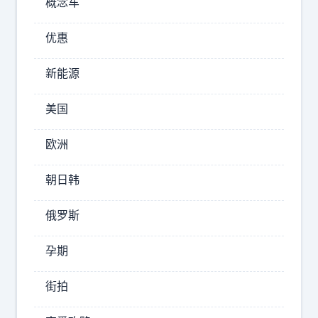
概念车
动
“
套
优惠
履
餐
薄
快
临
新能源
到
探
期
”
美国
了
事
件
，
欧洲
后
今
，
朝日韩
天
沈
到
巍
俄罗斯
大
回
厅
应
孕期
来
办
了
理
街拍
，
续
说