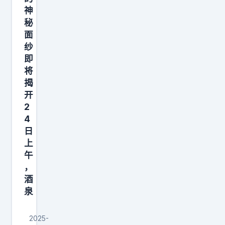
被
神
瞬
秘
间
面
“
纱
攻
即
陷
将
揭
”
开
—
2
—
4
日
上
午
，
酒
泉
2025-