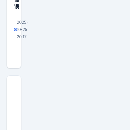
误
2025-
10-25
20:17
“
履
薄
临
探
”
事
件
后
，
沈