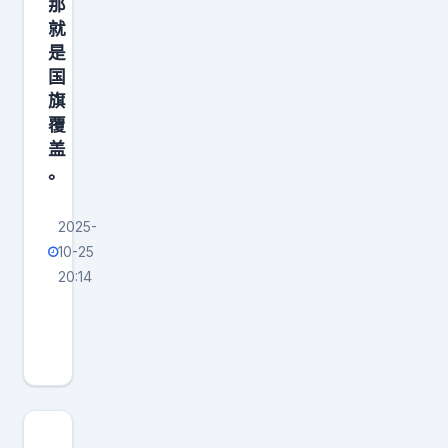
那
：
就
“
是
一
国
旗
覆
盖
。
2025-
10-25
20:14
杨
老
此
次
告
别