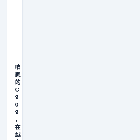
仪
式
上
，
有
个
事
咱
情
家
是
的
绝
C
大
9
多
0
数
9
，
国
在
人
越
几