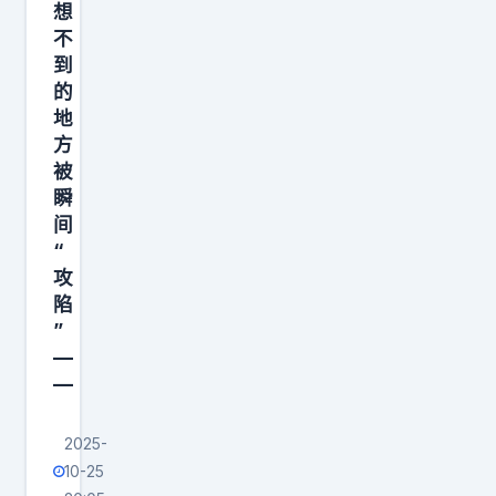
，
想
每
不
个
到
的
月
地
就
方
被
瞬
间
“
攻
陷
”
—
—
2025-
10-25