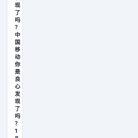
，
现
人
了
家
吗
没
？
续
中
国
。
移
飞
动
机
你
就
是
这
良
么
心
发
飞
现
回
了
来
吗
了
？
。
1