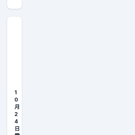
移
动
你
是
良
心
发
现
了
吗
？
1
中
0
国
月
移
2
动
4
你
日