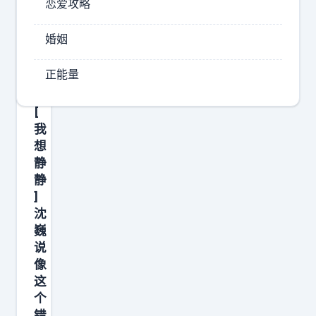
恋爱攻略
约
馆
。
方
婚姻
营
有
点
业
正能量
傻
员
。
告
[
诉
我
我
想
静
静
]
沈
巍
说
像
这
个
错