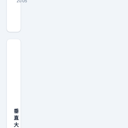
20:05
1
0
月
2
4
日
零
点
，
夸
克
A
I
垂
眼
直
镜
大