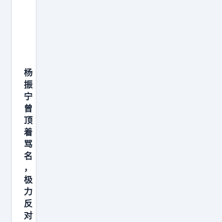
大
学
的
学
生
杨
叶
振
文
宁
洁
曾
，
顶
未
着
经
骂
名
允
，
许
极
便
力
向
反
宇
对