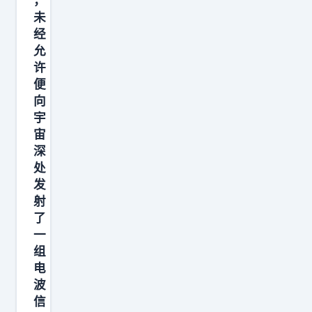
，
静
未
静
经
]
允
沈
许
便
巍
向
说
宇
像
宙
这
深
个
处
错
发
射
误
了
一
组
电
波
信