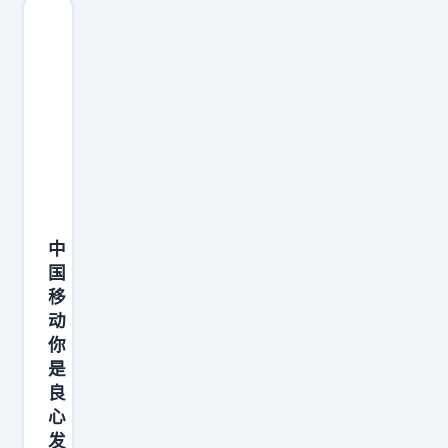
9
0
9
，
在
越
南
飞
了
中
半
国
年
移
，
动
租
你
期
是
一
良
心
到
发