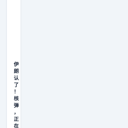
伊
朗
认
了
！
核
弹
，
正
在