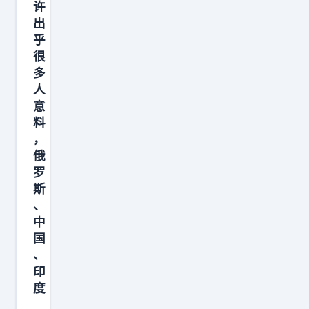
许
出
乎
很
多
人
意
料
，
俄
罗
斯
、
中
国
、
印
度