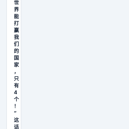
世
界
能
打
赢
我
们
的
国
家
，
只
有
4
个
！
”
这
话