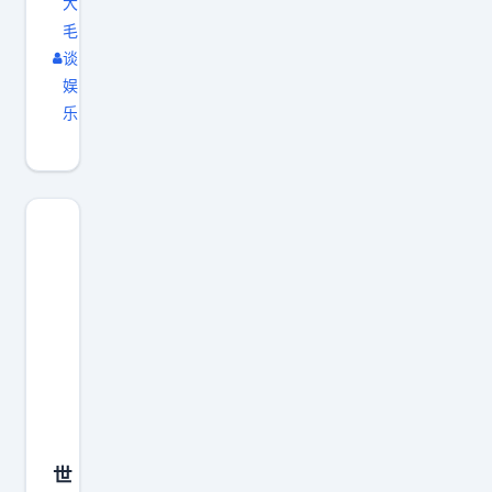
大
毛
谈
娱
乐
世