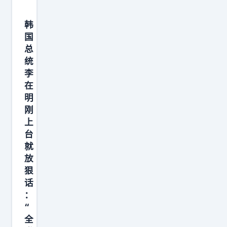
韩
国
总
统
李
在
明
刚
上
台
就
放
狠
话
：
“
全