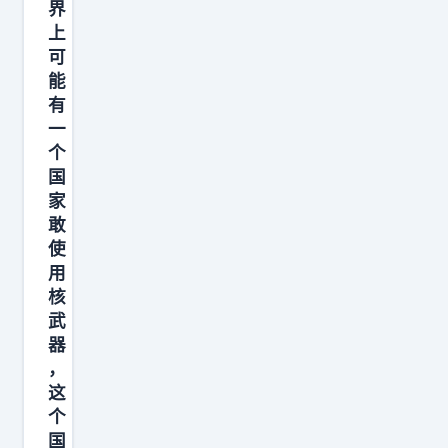
界
上
可
能
有
一
个
国
家
敢
使
用
核
武
器
，
这
个
国