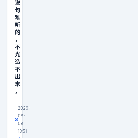
说
句
难
听
的
，
不
光
造
不
出
来
，
2026-
08-
08
13:51