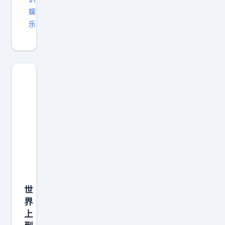
娱
乐
世
界
上