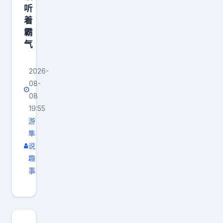
听
着
霸
气
2026-
08-
08
19:55
游
隼
说
趣
事