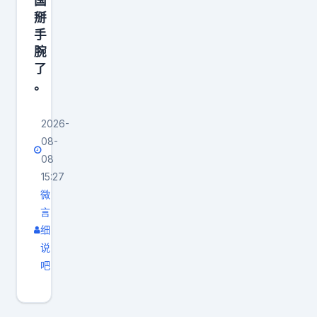
国
掰
手
腕
了
。
2026-
08-
08
15:27
微
言
细
说
吧