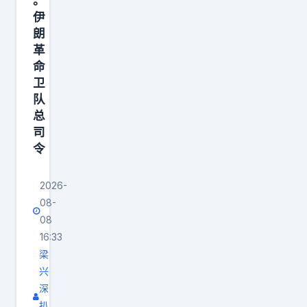
。
伊
朗
革
命
卫
队
总
司
令
2026-
08-
08
16:33
梁
兴
深
扒