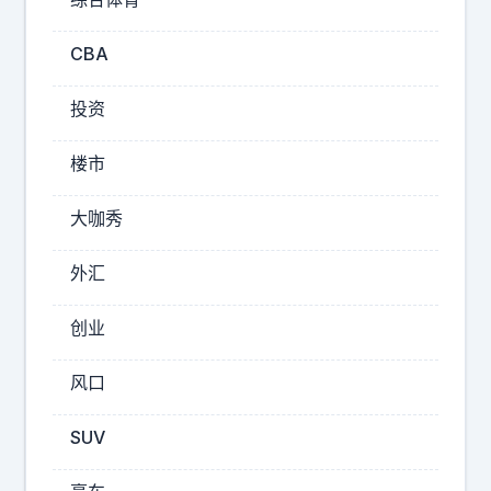
本
的
态
CBA
度
还
投资
算
是
楼市
能
够
大咖秀
接
受
外汇
！
8
创业
月
6
风口
日
，
SUV
根
据