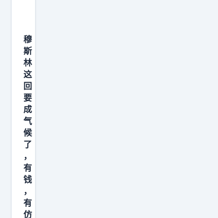
穆
斯
林
这
回
要
成
气
候
了
，
有
钱
，
有
仿