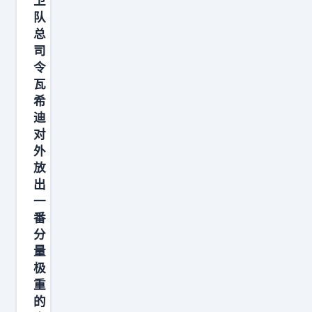
卫
队
总
司
令
瓦
希
迪
对
外
放
出
一
番
分
量
极
重
的