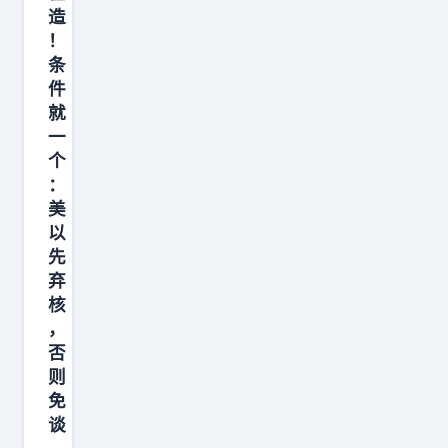
造
！
条
件
就
一
个
：
美
以
先
弃
核
，
否
则
免
谈