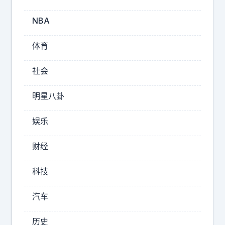
9
9
NBA
0
年
体育
，
4
社会
9
岁
明星八卦
的
核
娱乐
武
器
财经
研
发
科技
专
家
汽车
魏
世
历史
杰