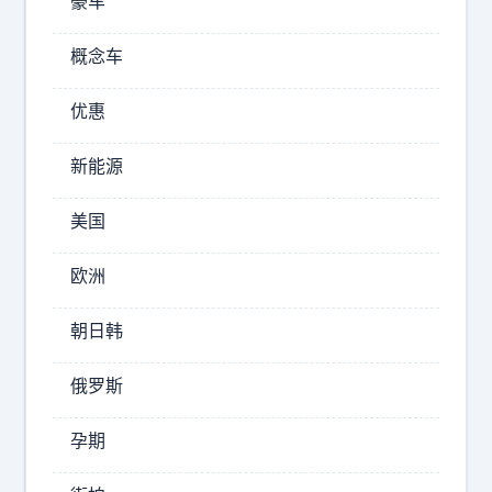
豪车
俄
罗
概念车
斯
卫
优惠
星
通
新能源
讯
社
美国
2026-
欧洲
08-
08
朝日韩
22:01
发
俄罗斯
煌
聊
孕期
历
史