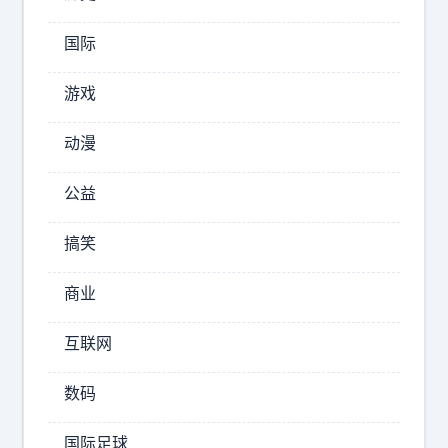
结
束
国际
戈
壁
游戏
保
密
动漫
科
研
公益
生
涯
搞笑
，
并
商业
携
家
互联网
眷
回
数码
到
故
国际足球