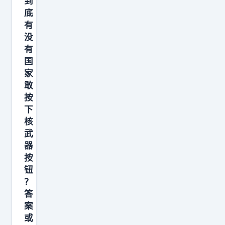
到
底
有
没
有
国
家
敢
按
下
核
武
器
按
钮
？
答
案
或