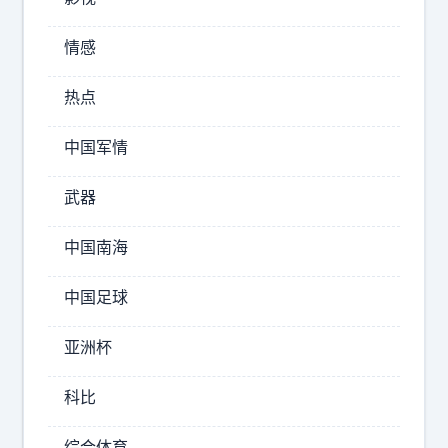
情感
热点
高
中国军情
市
早
武器
苗
作
中国南海
出
表
中国足球
态
，
亚洲杯
这
一
科比
次
日
综合体育