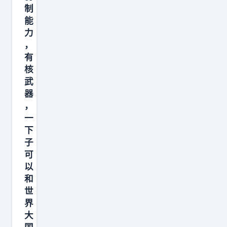
制
能
力
，
有
核
武
器
，
一
下
子
可
以
和
世
界
大