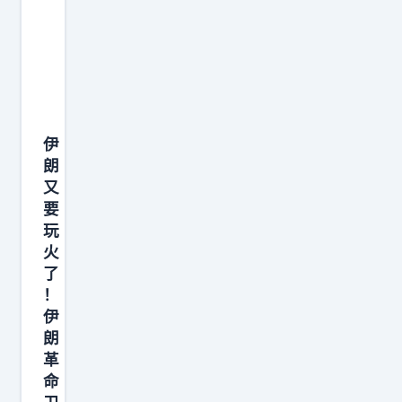
伊
朗
又
要
玩
火
了
！
伊
朗
革
命