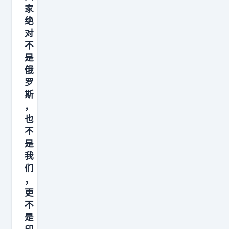
家
绝
对
不
是
俄
罗
斯
，
也
不
是
我
们
，
更
不
是