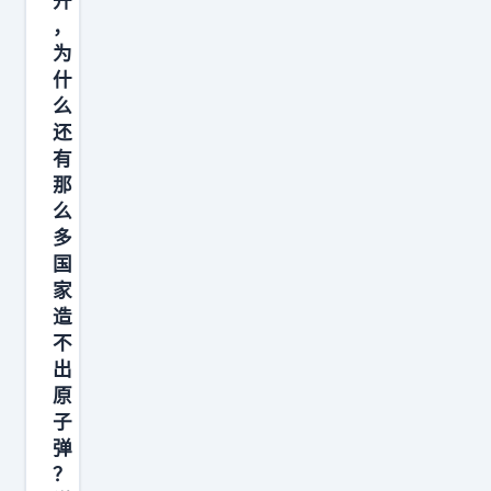
开
，
为
什
么
还
有
那
么
多
国
家
造
不
出
原
子
弹
？