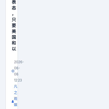
表
态
，
只
要
美
国
和
以
2026-
08-
08
12:23
凡
之
观
娱