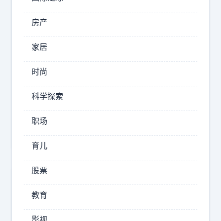
里
，
房产
2026-
家居
08-
09
时尚
12:36
史
科学探索
太
郎
职场
呀
育儿
股票
教育
影视