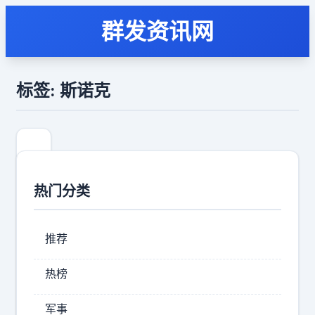
群发资讯网
标签: 斯诺克
热门分类
推荐
热榜
桑
军事