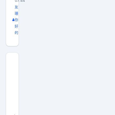
07:44
友
珊
你
好
的