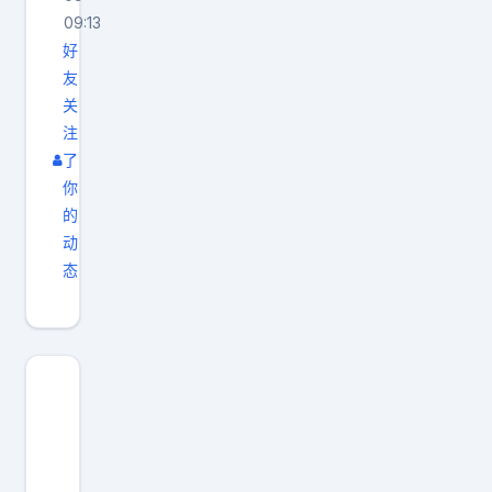
09:13
好
友
关
注
了
你
的
动
态