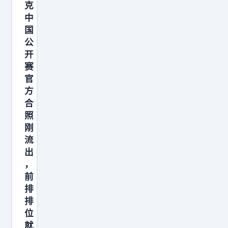
克
中
国
公
开
赛
官
方
合
照
刚
流
出
，
前
排
排
位
就