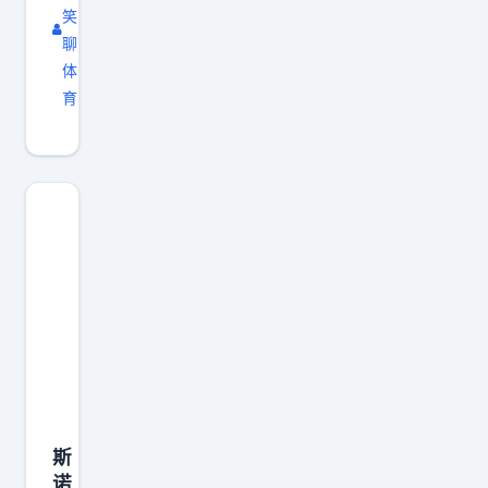
笑
聊
体
育
斯
诺