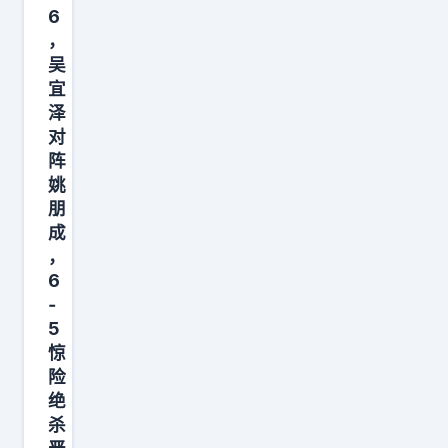
6
，
吴
宜
泽
对
阵
姚
朋
成
，
6
‑
5
惊
险
绝
杀