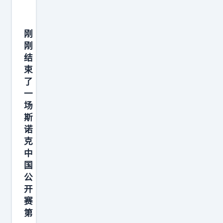
刚
刚
结
束
了
一
场
斯
诺
克
中
国
公
开
赛
第