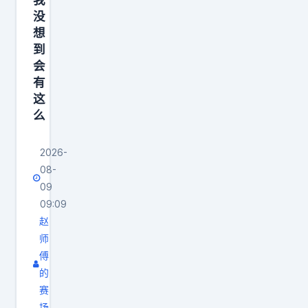
没
想
到
会
有
这
么
2026-
08-
09
09:09
赵
师
傅
的
赛
场