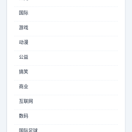
大
冷
国际
门
，
游戏
排
名
动漫
四
十
公益
开
外
搞笑
的
泰
商业
国
二
互联网
哥
桑
数码
砍
姆
国际足球