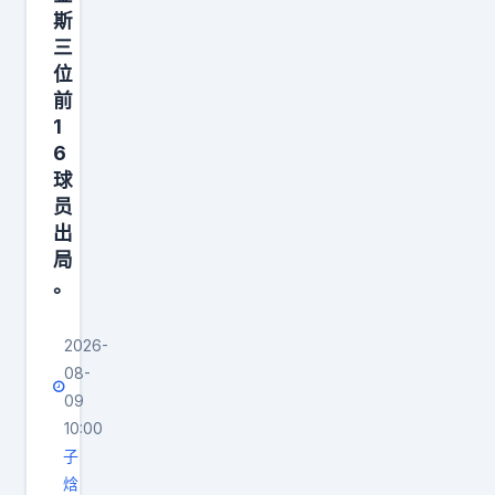
斯
三
位
前
1
6
球
员
出
局
。
2026-
08-
09
10:00
子
焓