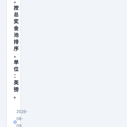
，
按
总
奖
金
池
排
序
，
单
位
：
英
镑
。
2026-
08-
09