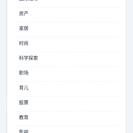
以
房产
2026-
08-
家居
09
18:31
时尚
东
展
科学探索
细
说
职场
体
育
育儿
股票
教育
影视