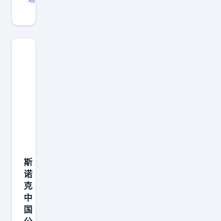
斯
诺
克
中
国