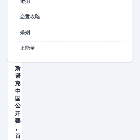
街拍
恋爱攻略
婚姻
正能量
斯
诺
克
中
国
公
开
赛
，
首