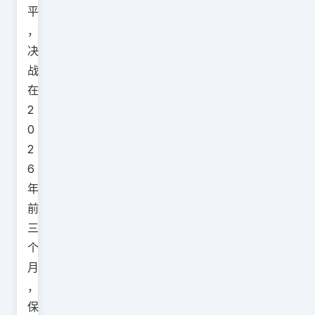
平
，
决
战
在
2
0
2
6
年
前
三
个
月
，
保