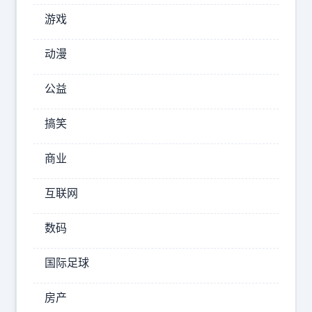
尔
游戏
西，
曼
动漫
联，
公益
曼
城。
搞笑
阿
森
商业
纳
互联网
2025-
数码
10-04
12:46:33
国际足球
情
房产
感