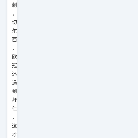
刺
，
切
尔
西
，
欧
冠
还
遇
到
拜
仁
，
这
才