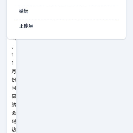
先
婚姻
3
分
正能量
左
右
。
1
1
月
份
阿
森
纳
会
踢
热