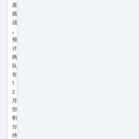
是
挑
战
。
预
计
两
队
在
1
2
月
份
积
分
持