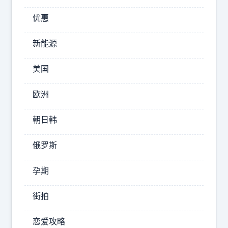
一
优惠
个
强
新能源
队
。
美国
正
常
欧洲
剧
朝日韩
本
阿
俄罗斯
森
纳
孕期
反
超
街拍
，
恋爱攻略
领