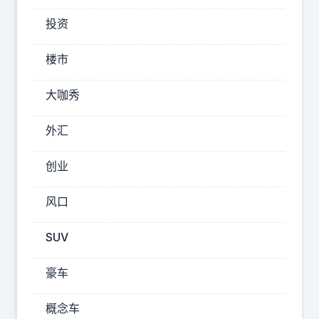
西
投资
，
曼
楼市
联
，
大咖秀
曼
外汇
城
。
创业
阿
森
风口
纳
只
SUV
有
水
豪车
晶
概念车
宫