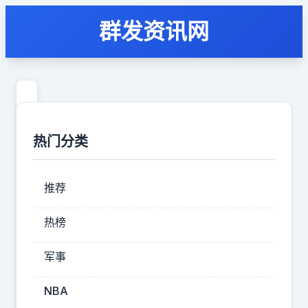
群发资讯网
从
现
热门分类
在
开
推荐
始，
英
热榜
超
军事
冠
军
NBA
之