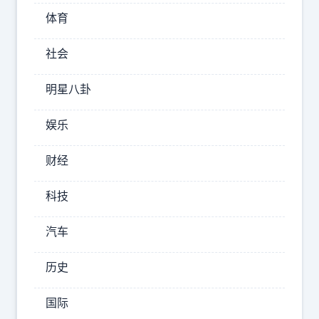
争
体育
进
社会
入
白
明星八卦
热
化。
娱乐
利
财经
物
浦
科技
接
汽车
下
来
历史
踢
切
国际