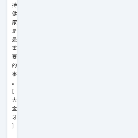
持
健
康
是
最
重
要
的
事
。
[
大
金
牙
]