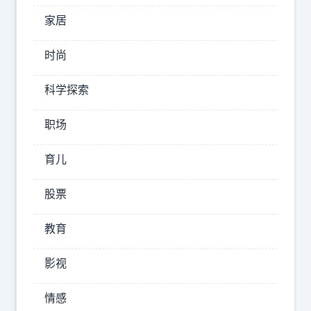
密
家居
码
解
析
时尚
科学探索
从
职场
现
在
育儿
开
始
股票
，
英
教育
超
影视
冠
军
情感
之