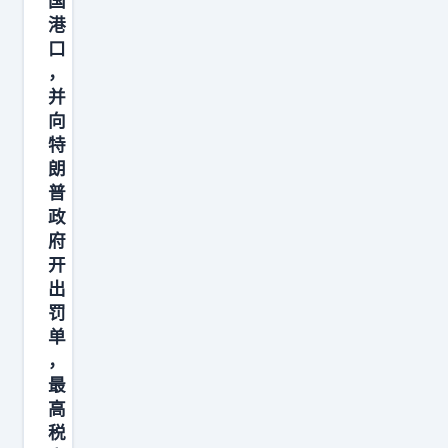
国
造
港
成
口
了
，
极
并
向
大
特
的
朗
震
普
撼
政
，
府
很
开
出
多
罚
人
单
误
，
以
最
为
高
准
税