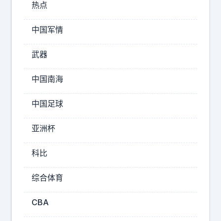
是
热点
是
它
皖
的
中国军情
北
本
工
土
武器
安
农
全
红
中国南海
。
军
当
中国足球
副
华
总
盛
亚洲杯
指
顿
将
挥
科比
“
，
堤
这
综合体育
丰
”
CBA
导
弹