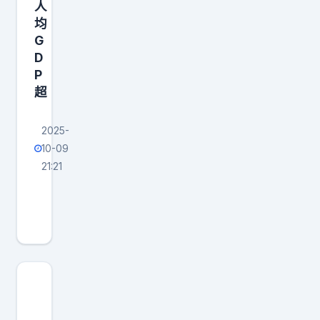
人
均
G
D
P
超
2025-
10-09
21:21
一
个
国
家
能
愚
蠢