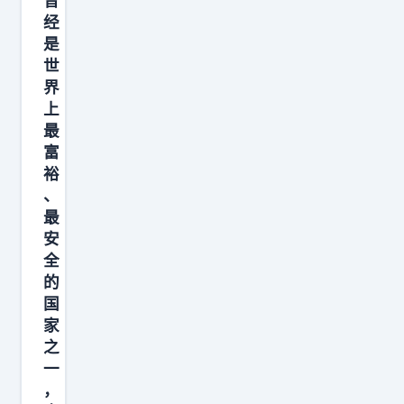
曾
一
经
幕
是
整
世
懵
界
了
上
最
！
富
蒙
裕
古
、
手
最
里
安
攥
全
的
着
国
奥
家
之
一
，