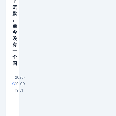
了
沉
默
，
至
今
没
有
一
个
国
2025-
10-09
19:51
菲
律
宾