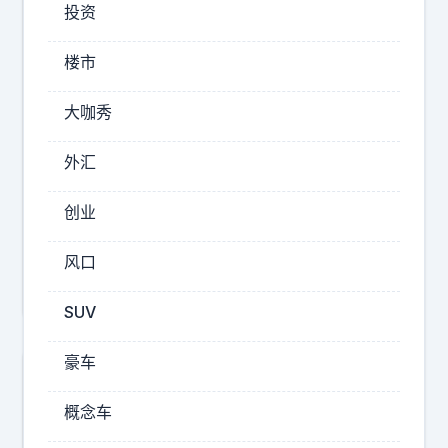
投资
系
统
运
楼市
抵
日
大咖秀
外汇
2025-
10-10
创业
10:37
美
风口
国
有
SUV
一
个
豪车
命
门
概念车
，