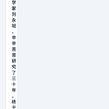
裕
学
、
家
刘
最
永
安
坦
全
，
的
辛
国
辛
家
苦
苦
之
研
一
究
，
了
人
三
均
十
G
年
，
D
终
P
于