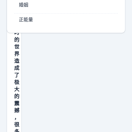
当
族
婚姻
，
华
对
正能量
盛
当
顿
时
将
的
“
世
堤
界
造
丰
成
”
了
导
极
弹
大
系
的
统
震
撼
运
，
抵
很
日
多