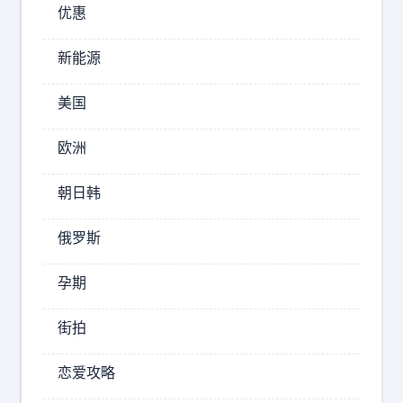
优惠
碰
之
新能源
必
死
美国
—
乾
—
欧洲
隆
那
灭
就
朝日韩
掉
是
准
俄罗斯
它
噶
的
尔
孕期
，
本
屠
土
街拍
尽
安
男
全
恋爱攻略
丁
。
灭