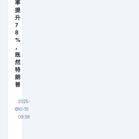
率
噶
提
尔
升
是
7
8
%
，
既
然
特
朗
普
2025-
10-10
09:39
中
国