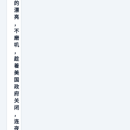
政
的
漂
府
亮
开
，
出
不
罚
磨
单
叽
，
，
趁
最
着
高
美
税
国
率
政
提
府
升
关
闭
7
，
8
连
%
夜