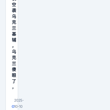
，
空
既
袭
然
乌
克
特
兰
朗
基
普
辅
，
乌
克
兰
傻
眼
了
，
2025-
10-10