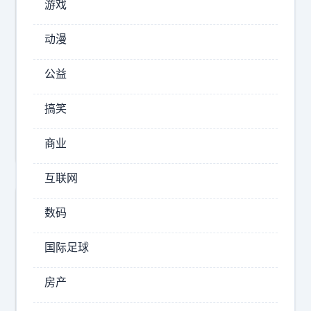
，
游戏
这
动漫
2025-
公益
10-10
11:28
搞笑
谁
能
商业
想
到
互联网
大
名
数码
鼎
鼎
国际足球
的
房产
国
军