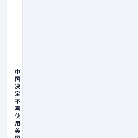
噶
尔
，
屠
尽
男
丁
灭
中
族
国
，
决
对
定
当
不
时
再
的
使
用
世
美
界