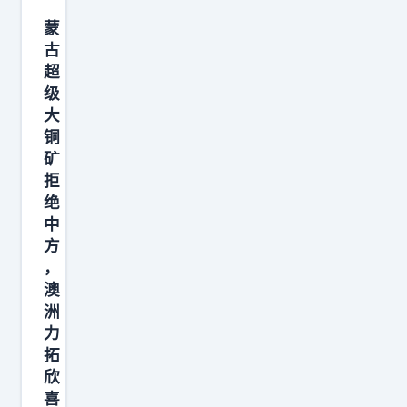
，
蒙
根
古
据
超
日
级
本
大
共
铜
同
矿
拒
社
绝
报
中
道
方
，
，
日
澳
媒
洲
力
援
拓
引
欣
多
喜