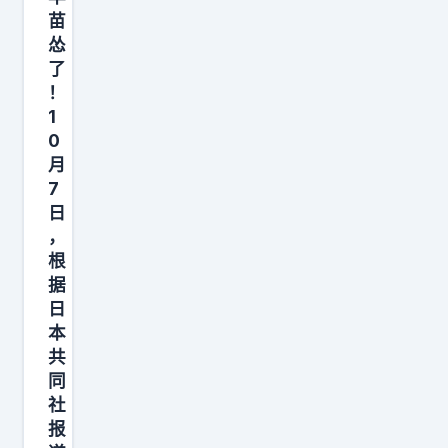
着
苗
美
怂
国
了
政
！
1
府
0
关
月
闭
7
，
日
连
，
夜
根
据
空
日
袭
本
乌
共
克
同
兰
社
基
报