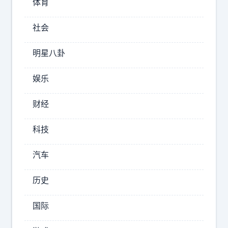
体育
弟
弟
社会
杜
聿
明星八卦
德
，
娱乐
竟
是
财经
皖
北
科技
工
农
汽车
红
军
历史
副
总
指
国际
挥