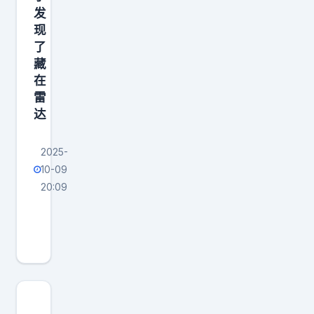
超
发
现
了
藏
在
雷
达
2025-
10-09
20:09
奖
金
高
达
8
0