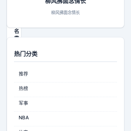
柳风拂面念情长
能
想
柳风拂面念情长
到
大
名
鼎
鼎
的
热门分类
国
军
高
推荐
官
杜
热榜
聿
明
军事
，
他
NBA
的
亲