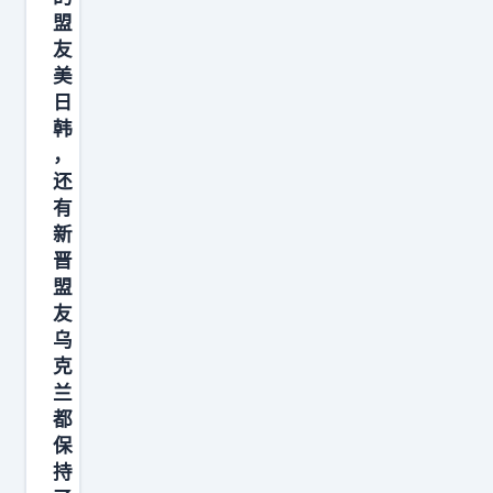
研
盟
究
友
了
美
日
三
韩
十
，
年
还
，
有
终
新
于
晋
盟
发
友
现
乌
了
克
藏
兰
在
都
雷
保
持
达