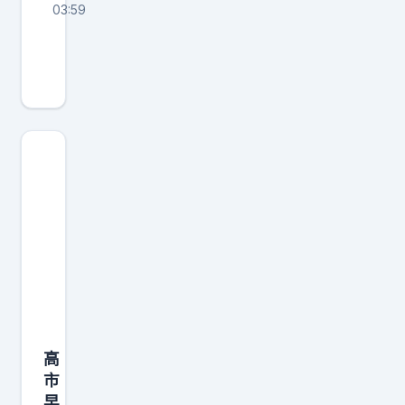
03:59
普
京
这
步
棋
走
的
漂
亮
，
不
磨
叽
高
，
市
趁
早