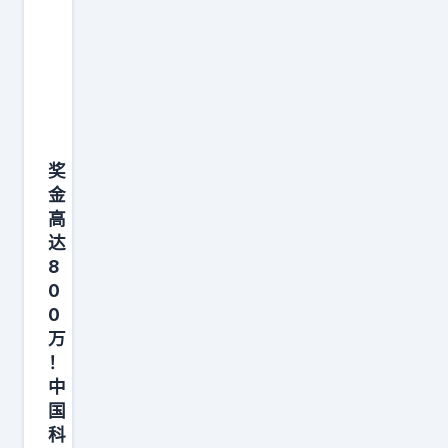
到
什
么
程
度
？
奖
这
金
里
高
曾
达
经
8
是
0
世
0
万
界
！
上
中
最
国
富
科