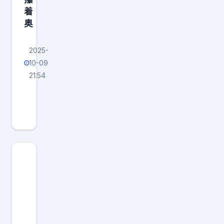
着
奥
2025-
10-09
21:54
蒙
古
超
级
大
铜
矿
拒
绝
中