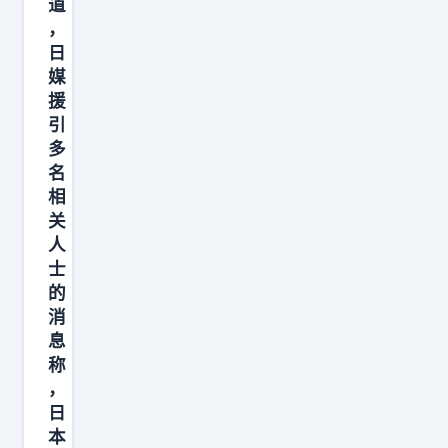
道
辅
，
，
日
乌
媒
克
援
兰
引
傻
多
名
眼
相
了
关
，
人
士
的
消
息
称
，
日
本