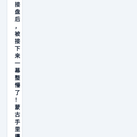
名
接
相
盘
关
后
，
人
被
士
接
的
下
消
来
息
一
称
幕
整
，
懵
日
了
本
！
蒙
古
手
里
攥