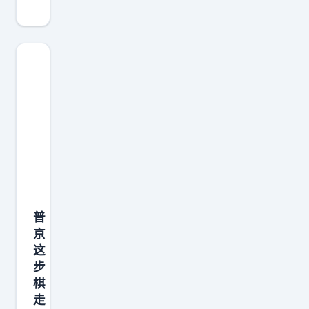
决
定
不
再
使
用
美
国
港
口
，
普
并
京
向
这
特
步
朗
棋
普
走