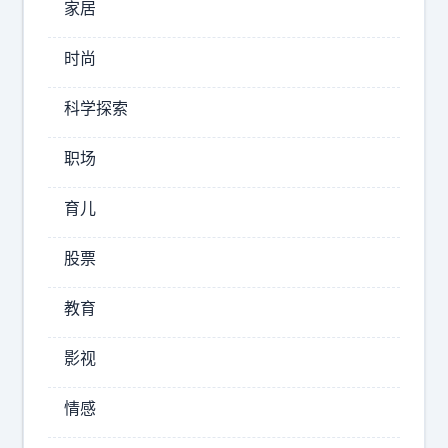
家居
高
官
时尚
美
杜
国
聿
科学探索
有
明
一
，
职场
个
他
命
育儿
的
门
，
亲
股票
碰
弟
之
弟
教育
必
杜
死
聿
—
影视
德
—
那
情感
，
就
竟