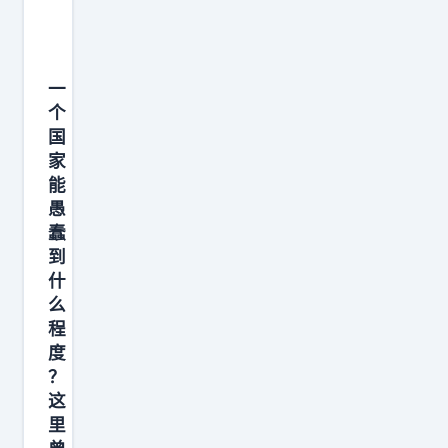
方
，
澳
一
洲
个
力
国
拓
家
欣
能
喜
愚
接
蠢
到
盘
什
后
么
，
程
被
度
接
？
下
这
里
来