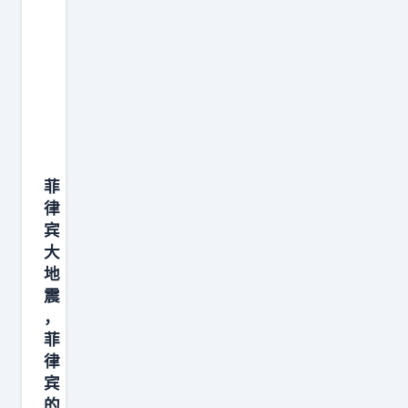
0
万
！
中
国
科
学
菲
家
律
刘
宾
永
大
坦
地
，
震
辛
，
菲
辛
律
苦
宾
苦
的