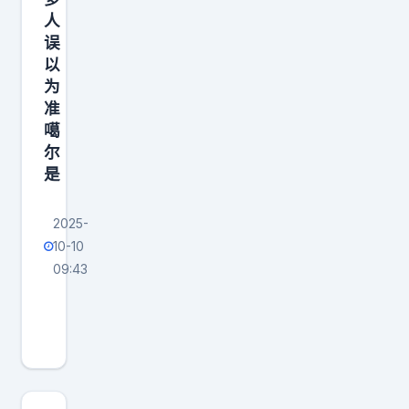
人
误
以
为
准
噶
尔
是
2025-
10-10
09:43
乾
隆
灭
掉
准