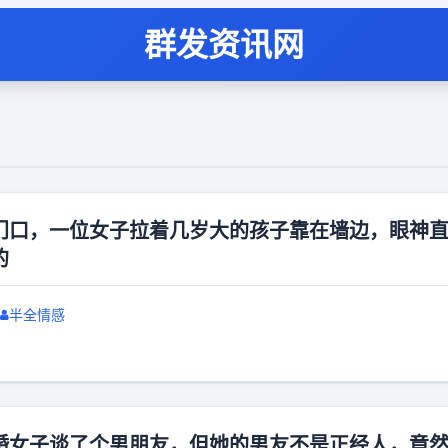
群发资讯网
门口，一位女子拉着几岁大的孩子靠在墙边，眼神
的
半全情感
婚女子谈了个男朋友，但她的男友不是正经人，竟