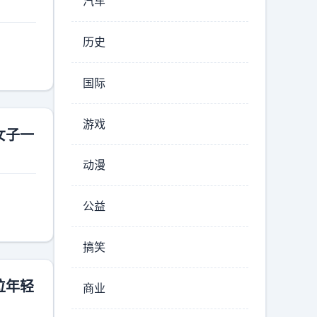
汽车
历史
国际
游戏
女子一
动漫
公益
搞笑
位年轻
商业