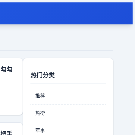
直勾勾
热门分类
推荐
热榜
军事
然把手