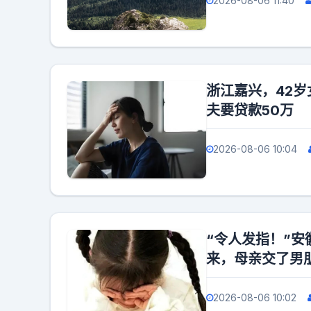
2026-08-06 11:40
浙江嘉兴，42
夫要贷款50万
2026-08-06 10:04
“令人发指！”
来，母亲交了男
2026-08-06 10:02