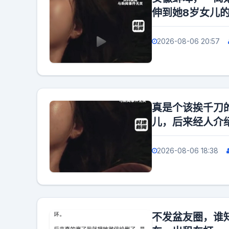
伸到她8岁女儿
2026-08-06 20:57
真是个该挨千刀
儿，后来经人介
2026-08-06 18:38
不发盆友圈，谁