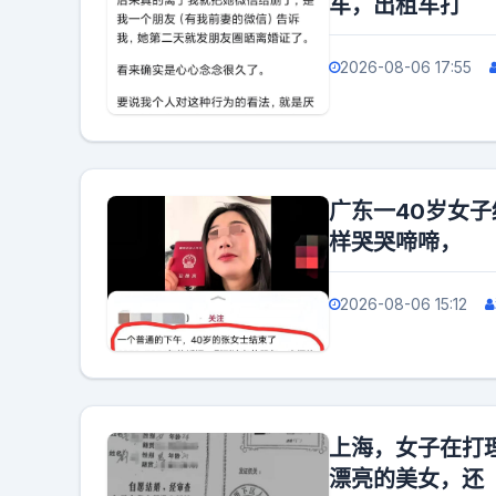
车，出租车打
2026-08-06 17:55
广东一40岁女
样哭哭啼啼，
2026-08-06 15:12
上海，女子在打
漂亮的美女，还