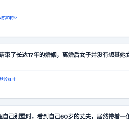
财富取经
子结束了长达17年的婚姻，离婚后女子并没有想其她
秋岭红叶
理自己别墅时，看到自己60岁的丈夫，居然带着一