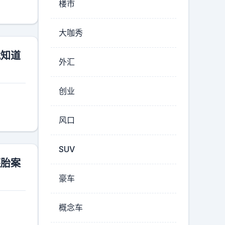
楼市
大咖秀
就知道
外汇
创业
风口
SUV
胚胎案
豪车
概念车