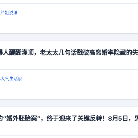
芹姐说法
得人醍醐灌顶，老太太几句话戳破高离婚率隐藏的
大气生活家
的“婚外胚胎案”，终于迎来了关键反转！8月5日，