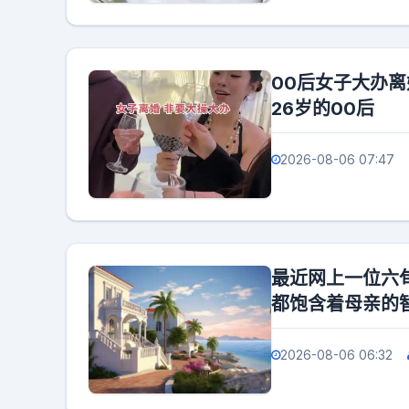
00后女子大办
26岁的00后
2026-08-06 07:47
最近网上一位六
都饱含着母亲的
2026-08-06 06:32