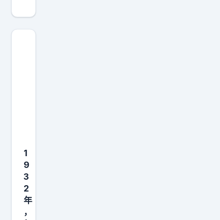
1
9
3
2
年
，