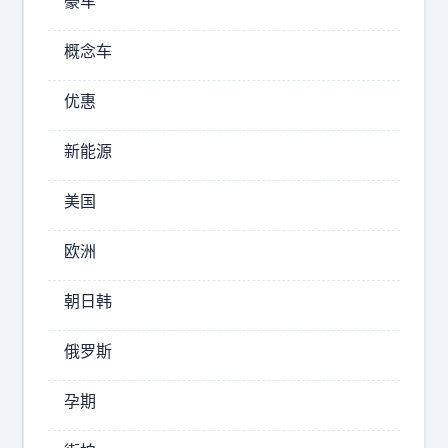
豪车
9
7
概念车
3
年
优惠
，
一
新能源
头
神
美国
秘
野
欧洲
兽
进
朝日韩
入
部
俄罗斯
队
捕
孕期
食
，