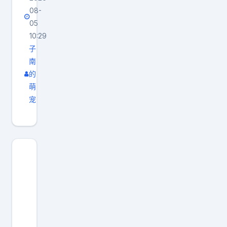
08-
05
10:29
子
南
的
萌
宠