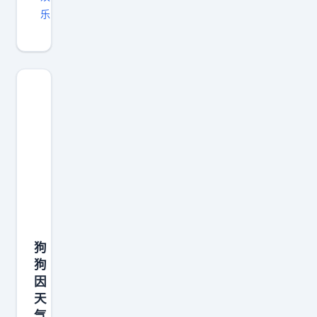
乐
狗
狗
因
天
气