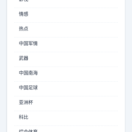
情感
这
热点
只
猪
中国军情
的
作
武器
用
居
中国南海
然
是
中国足球
2026-
亚洲杯
08-
07
科比
14:26
小
综合体育