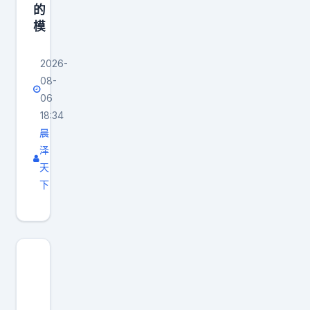
的
模
2026-
08-
06
18:34
晨
泽
天
下