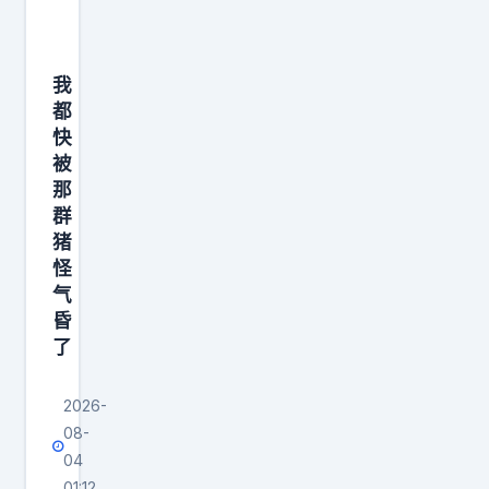
我
都
快
被
那
群
猪
怪
气
昏
了
2026-
08-
04
01:12