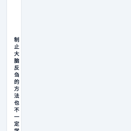
制
止
大
脑
反
刍
的
方
法
也
不
一
定
学