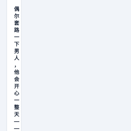
偶
尔
套
路
一
下
男
人
，
他
会
开
心
一
整
天
—
—