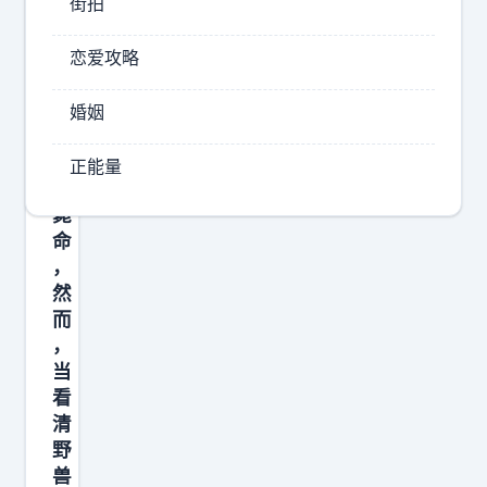
街拍
哨
兵
情
恋爱攻略
急
之
婚姻
下
一
正能量
枪
毙
命
，
然
而
，
当
看
清
野
兽