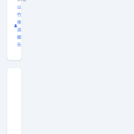
以
竹
夜
谈
娱
乐