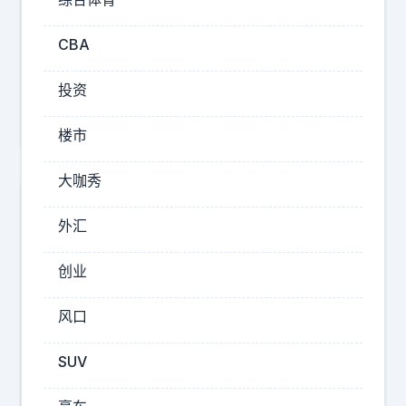
鸟
笑
CBA
谈
娱
投资
乐
楼市
大咖秀
外汇
创业
风口
SUV
1