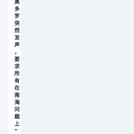
奥
海
多
空
罗
联
突
合
然
发
科
声
目
，
。
要
舰
求
艇
所
、
有
在
预
南
警
海
机
问
、
题
轰
上
炸
“