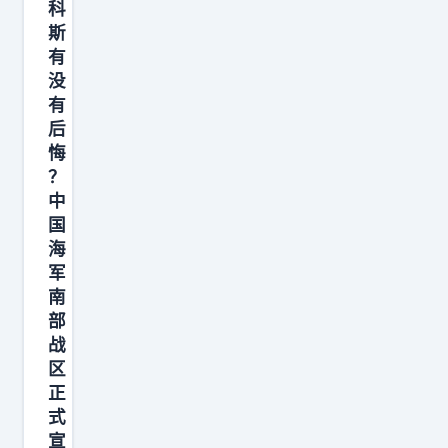
科
斯
有
没
有
后
悔
？
中
国
海
军
南
部
战
区
正
式
宣