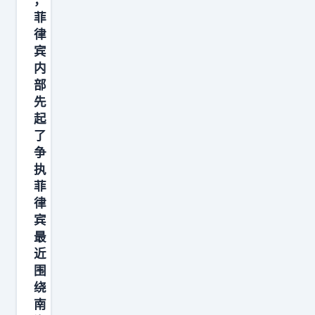
，
图
菲
纸
律
，
宾
内
试
部
图
先
炒
起
作
了
领
争
土
执
菲
诉
律
求
宾
，
最
还
近
开
围
放
绕
南
基