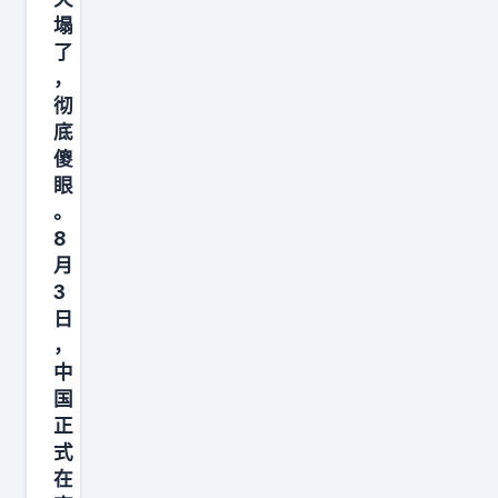
后
塌
悔
了
？
，
彻
中
底
国
傻
海
眼
军
。
南
8
部
月
3
战
日
区
，
正
中
式
国
宣
正
布
式
在
，