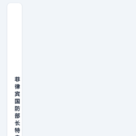
演
习
不
只
是
简
单
实
弹
菲
射
律
击
宾
，
国
是
防
完
部
长
整
特
的