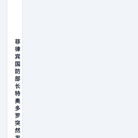
权
衡
摇
摆
，
菲
并
律
非
宾
国
铁
防
板
部
一
长
块
特
，
奥
不
多
罗
会
突
简
然
单
发