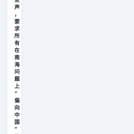
因
声
为
，
一
要
求
场
所
演
有
习
在
就
南
彻
海
底
问
题
屈
上
服
“
，
偏
也
向
不
中
会
国
”
不