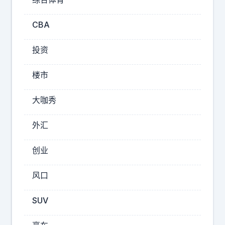
！
国
防
CBA
部
长
投资
特
奥
楼市
多
罗
大咖秀
公
开
外汇
放
话
创业
：
所
风口
有
在
SUV
南
海