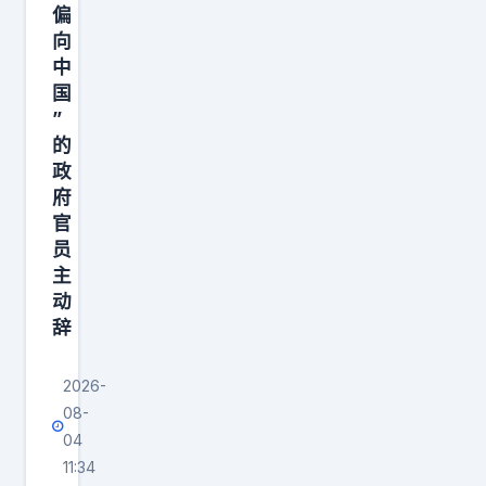
偏
机
向
、
中
反
国
潜
”
力
的
量
政
府
协
官
同
员
，
主
演
动
练
辞
态
势
2026-
感
08-
知
04
11:34
、