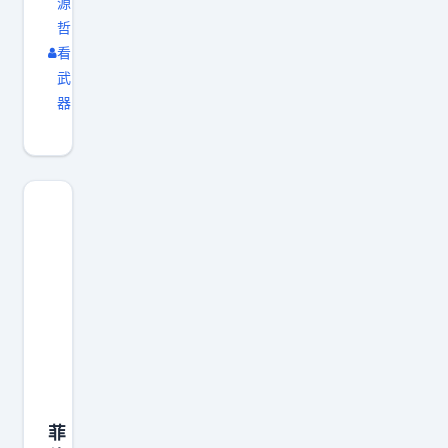
源
不
哲
断
看
拱
武
热
器
南
海
局
势
。
很
多
网
友
说
“
菲
求