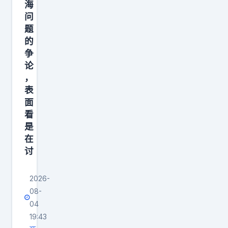
海
地
问
给
题
美
的
军
争
使
论
，
用
表
，
面
允
看
许
是
外
在
部
讨
力
量
2026-
08-
进
04
驻
19:43
，