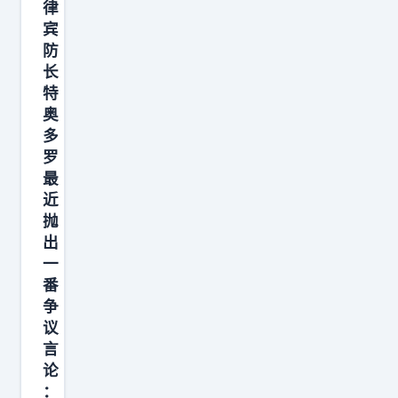
律
锤
宾
得
防
锤
长
”
特
，
奥
多
指
罗
的
最
就
近
是
抛
挑
出
衅
一
番
之
争
后
议
，
言
就
论
要
：