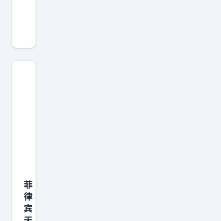
求
锤
得
锤
了
吧
！
不
知
道
马
科
斯
菲
有
律
没
宾
有
天