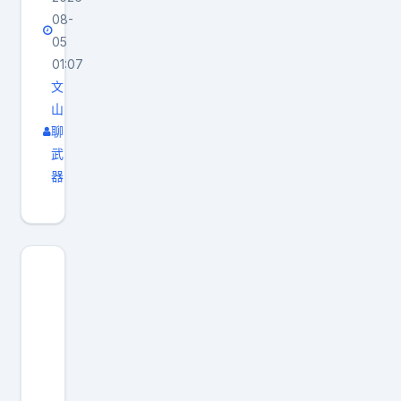
演
08-
习
05
，
01:07
每
文
山
天
聊
的
武
禁
器
航
时
间
从
凌
晨
五
点
持