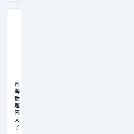
在
南
海
采
取
动
作
，
向
联
南
合
海
国
话
提
题
闹
交
大
相
了
关