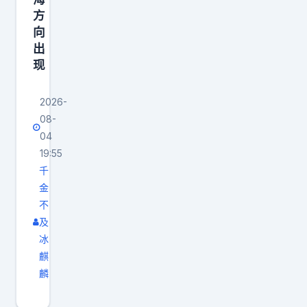
突
方
，
向
而
出
现
是
以
2026-
武
08-
止
04
戈
19:55
。
千
菲
金
律
不
宾
及
近
冰
麒
期
麟
不
断