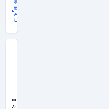
烟
海
雨
上
评
管
社
控
、
联
合
驱
离
等
实
战
科
目
，
中
检
方