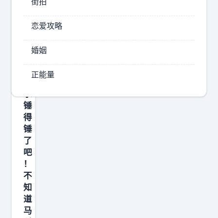
街拍
恋爱攻略
婚姻
正能量
求
锤
得
锤
了
吧
！
不
知
道
马