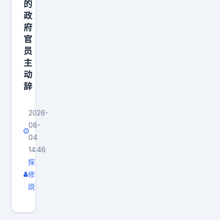
的
顾
政
一
府
切
官
直
员
接
主
动
升
辞
级
对
2026-
抗
08-
。
04
要
14:46
知
探
道
修
，
説
这
次