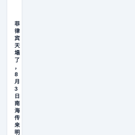
续
到
二
菲
十
律
四
宾
天
点
塌
，
了
一
，
直
8
延
月
续
3
日
到
南
8
海
月
传
7
来
日
明