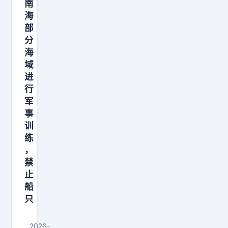
南
8
海
月
部
3
分
日
海
起
域
进
在
行
南
军
海
事
进
训
行
练
海
，
禁
空
止
联
船
合
只
军
事
2026-