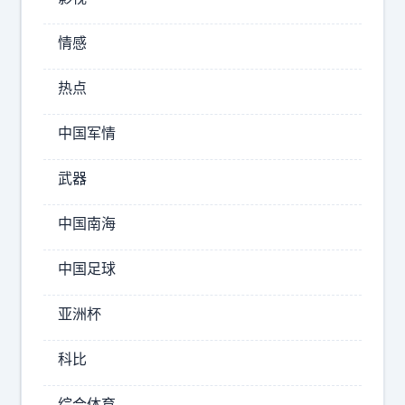
情感
菲
热点
律
宾
中国军情
政
坛
武器
突
然
中国南海
刮
起
中国足球
"
清
亚洲杯
算
风
科比
暴
"
综合体育