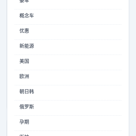
豪车
问
题
概念车
上
"
优惠
2026-
新能源
08-
05
美国
17:35
大
欧洲
双
桉
朝日韩
闻
俄罗斯
孕期