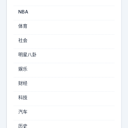
拉
出
NBA
声
硬
体育
刚
防
社会
长
！
明星八卦
2
娱乐
0
2
财经
6
年
科技
8
月
汽车
6
日
历史
，