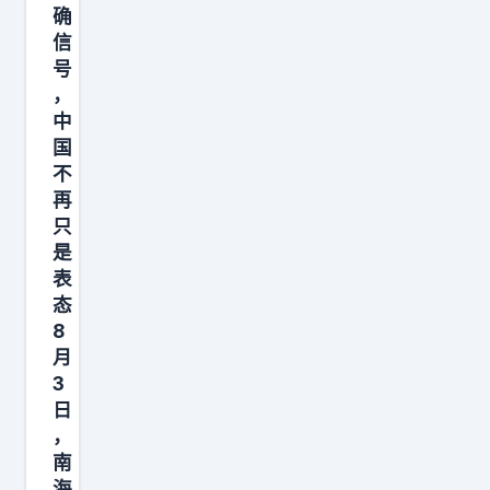
。
确
信
说
号
白
，
了
中
，
国
军
不
演
再
只
不
是
是
表
为
态
了
8
主
月
动
3
日
挑
，
起
南
冲
海