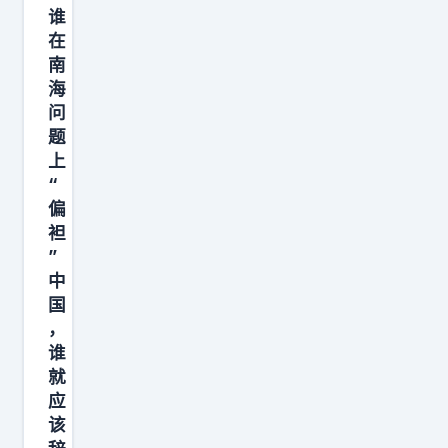
直
谁
在
面
南
我
海
方
问
实
题
实
上
在
“
偏
在
袒
的
”
军
中
事
国
威
，
慑
谁
就
。
应
但
该
也