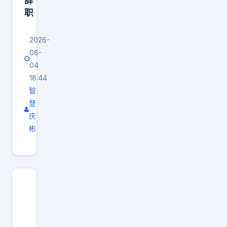
辞
要
职
看
清
2026-
，
08-
马
04
科
18:44
智
斯
慧
政
庆
府
彬
内
部
本
身
也
存
在