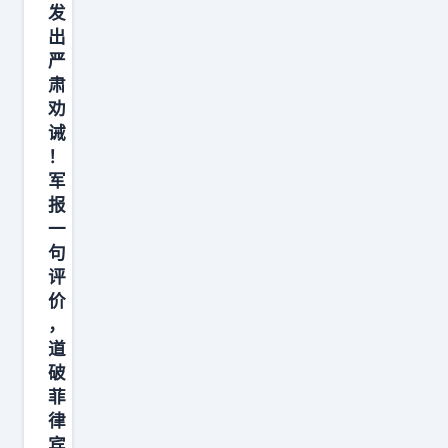
发
验
出
体
严
系
肃
化
劝
作
诫
战
！
军
能
报
力
一
。
句
每
评
日
价
长
，
道
达
破
1
菲
9
律
小
宾