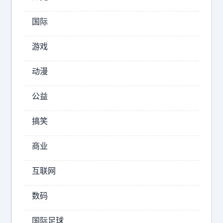
菲
律
国际
宾
副
游戏
总
统
动漫
莎
拉
公益
·
杜
搞笑
特
尔
商业
特
干
互联网
了
一
数码
件
让
国际足球