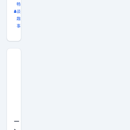
畅
谈
趣
事
一
、