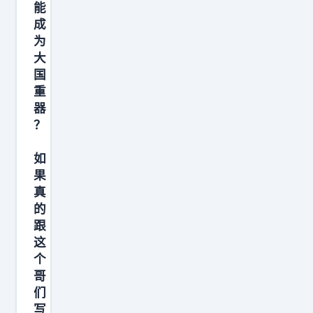
能
成
为
大
国
重
器
？
如
果
真
的
跟
这
个
哥
们
写