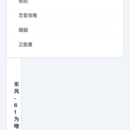
街拍
恋爱攻略
婚姻
正能量
东
风
-
6
1
为
啥