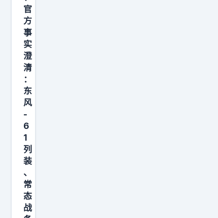
官
方
事
实
澄
清
：
东
风
-
6
1
列
装
、
常
态
战