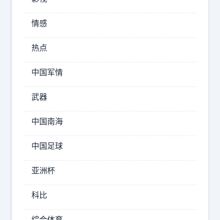
情感
热点
中国军情
东
风
武器
-
6
中国南海
1
为
中国足球
啥
能
亚洲杯
成
为
科比
大
国
综合体育