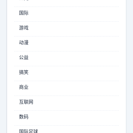
这
个
国际
哥
们
游戏
写
的
动漫
一
样
公益
，
那
搞笑
么
确
商业
实
战
互联网
略
震
数码
慑
力
国际足球