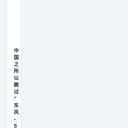
中
国
之
所
以
跳
过
“
东
风
-
5