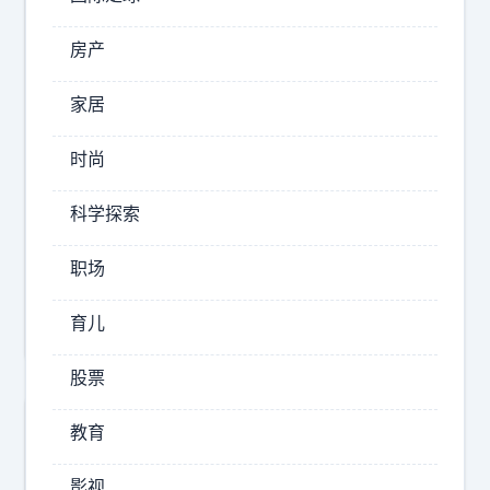
十
足
房产
2026-
家居
07-
28
时尚
15:21
史
科学探索
凝
眸
职场
历
史
育儿
股票
教育
影视