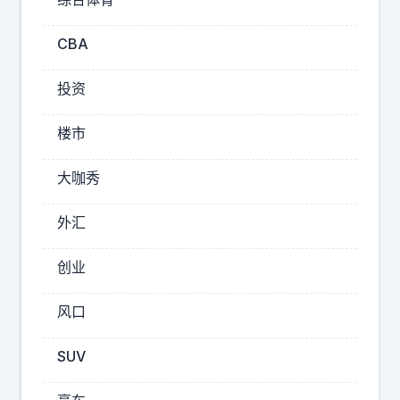
重
器
CBA
？
如
投资
果
真
楼市
的
跟
大咖秀
这
个
外汇
哥
们
创业
写
的
风口
一
样
SUV
，
那