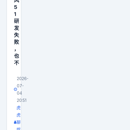
风
5
1
研
发
失
败
，
也
不
2026-
07-
04
20:51
虎
虎
聊
娱