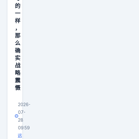
的
一
样
，
那
么
确
实
战
略
震
慑
2026-
07-
28
09:59
远