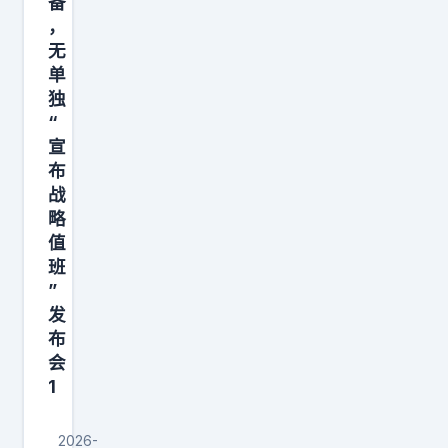
备
，
无
单
独
“
宣
布
战
略
值
班
”
发
布
会
1
2026-