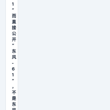
1
”
而
直
接
公
开
“
东
风
-
6
1
”
，
不
是
东