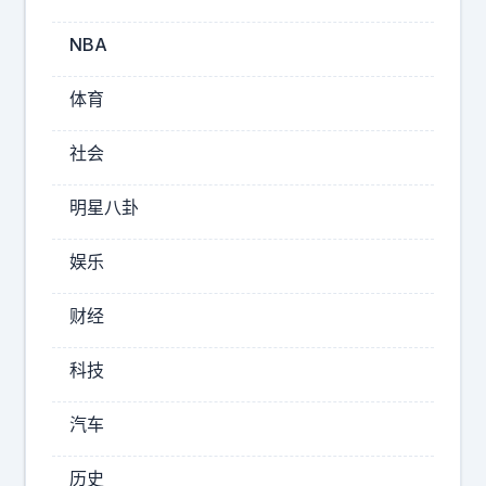
风
-
NBA
6
1
体育
为
啥
社会
能
成
明星八卦
为
大
娱乐
国
重
财经
器
？
科技
如
果
汽车
真
的
历史
跟