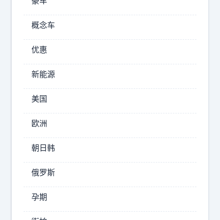
豪车
么
确
概念车
实
战
优惠
略
震
新能源
慑
美国
2026-
07-
欧洲
28
10:53
朝日韩
赫
兹
俄罗斯
室
实
孕期
验