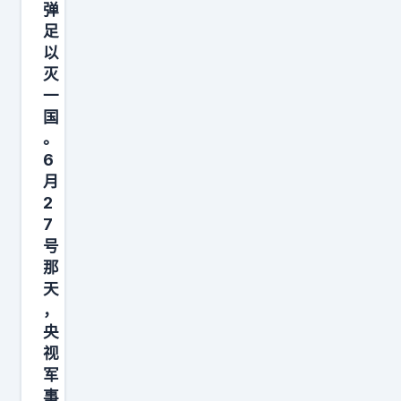
弹
足
以
灭
一
国
。
6
月
2
7
号
那
天
，
央
视
军
事