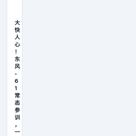
大
快
人
心
！
东
风
-
6
1
常
态
参
训
，
一