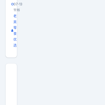
07-13
11:16
老
吴
零
食
优
选