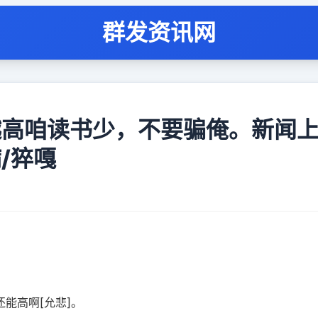
群发资讯网
越高咱读书少，不要骗俺。新闻
/猝嘎
[允悲]。 ​​​