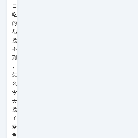
口
吃
的
都
找
不
到
，
怎
么
今
天
找
了
条
鱼