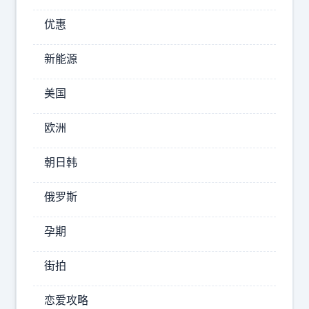
天
优惠
给
她
新能源
叼
来
美国
一
欧洲
条
鱼
朝日韩
，
女
俄罗斯
子
被
孕期
眼
前
街拍
的
恋爱攻略
一