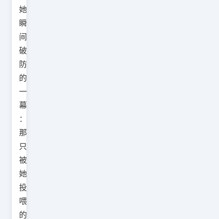
她
瞬
间
破
防
的
一
幕
：
那
只
被
她
投
喂
的