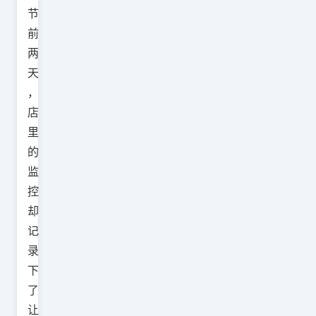
节
前
两
天
，
店
里
的
监
控
却
记
录
下
了
让