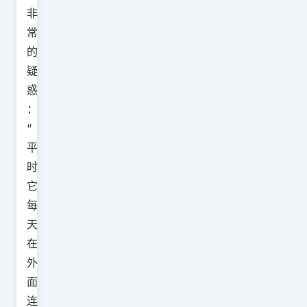
非
常
的
疑
惑
：
“
平
时
它
每
天
在
外
面
连