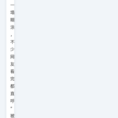
一
塌
糊
涂
，
不
少
网
友
看
完
都
直
呼
“
被