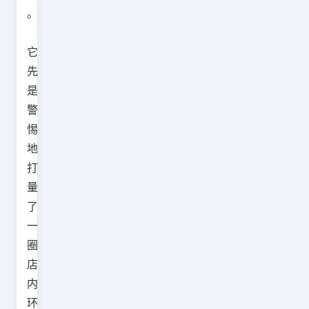
。
它
先
是
警
惕
地
打
量
了
一
圈
店
内
环