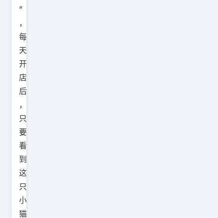
”
，
每
天
开
店
后
，
只
要
看
到
这
只
小
猫