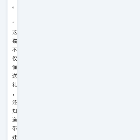
。
“
这
猫
不
仅
懂
送
礼
，
还
知
道
带
娃