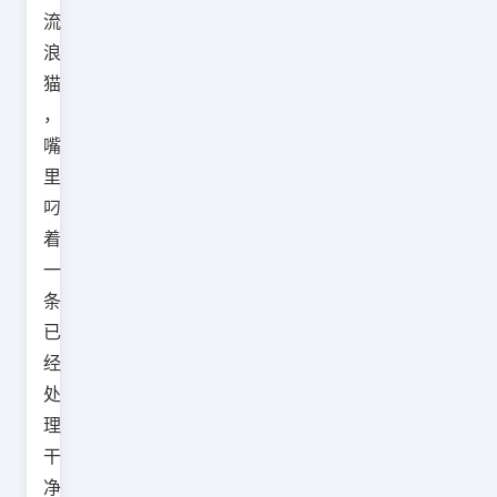
流
浪
猫
，
嘴
里
叼
着
一
条
已
经
处
理
干
净