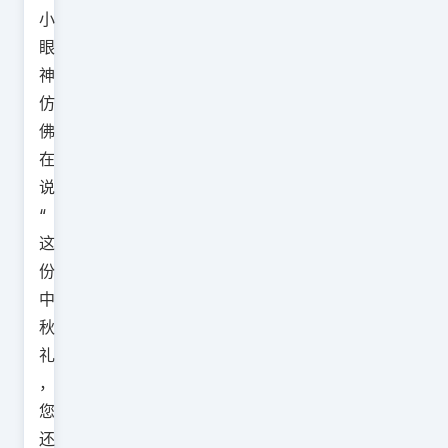
小
眼
神
仿
佛
在
说
“
这
份
中
秋
礼
，
您
还