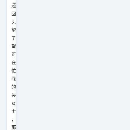
还
回
头
望
了
望
正
在
忙
碌
的
吴
女
士
，
那