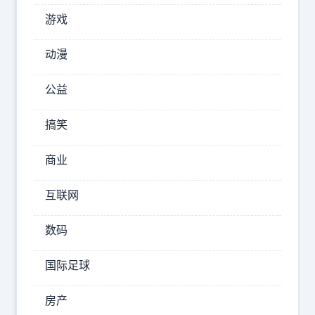
是，
游戏
这
只
动漫
小
公益
猫
在
搞笑
中
秋
商业
节
互联网
的
数码
2025-
10-09
国际足球
02:49:53
房产
小