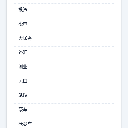
想
投资
到
的
楼市
是
，
大咖秀
这
外汇
只
小
创业
猫
在
风口
中
秋
SUV
节
的
豪车
前
概念车
两