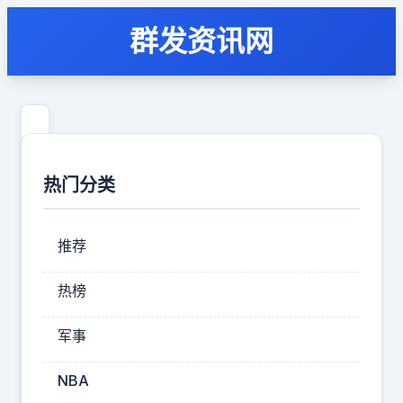
群发资讯网
“万
万
热门分类
没
想
推荐
到！”
江
热榜
苏，
军事
店
主
NBA
经