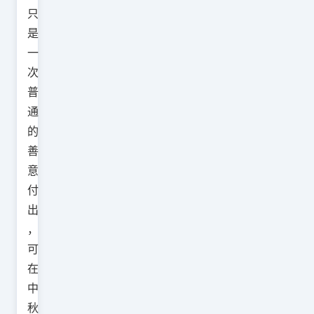
只
是
一
次
普
通
的
善
意
付
出
，
可
在
中
秋