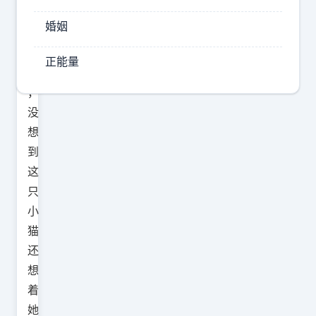
幕
婚姻
感
动
正能量
了
，
没
想
到
这
只
小
猫
还
想
着
她