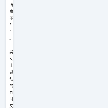
满
意
不
？
”
。
吴
女
士
感
动
的
同
时
又