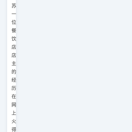
苏
一
位
餐
饮
店
店
主
的
经
历
在
网
上
火
得