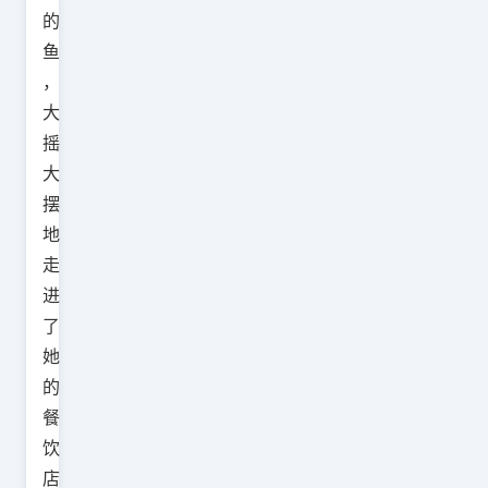
的
鱼
，
大
摇
大
摆
地
走
进
了
她
的
餐
饮
店