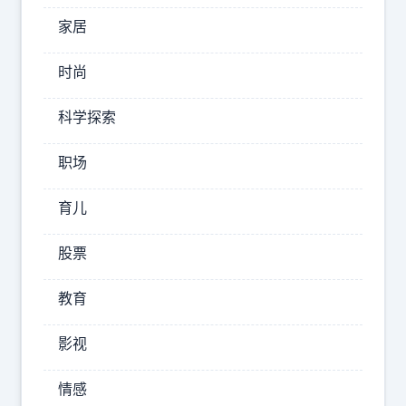
张
家居
主
张
时尚
社
会
科学探索
职场
“
万
育儿
万
没
股票
想
到
教育
！
影视
”
江
情感
苏