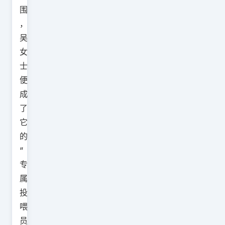
围
，
吴
女
士
便
成
了
它
的
“
专
属
投
喂
员