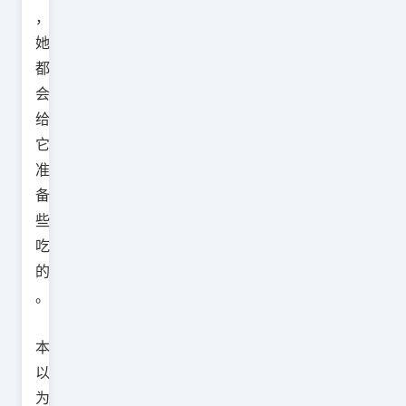
，
她
都
会
给
它
准
备
些
吃
的
。
本
以
为