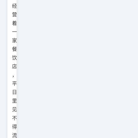
经
营
着
一
家
餐
饮
店
，
平
日
里
见
不
得
流