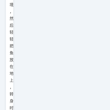
境
，
然
后
轻
轻
把
鱼
放
在
地
上
，
转
身
时