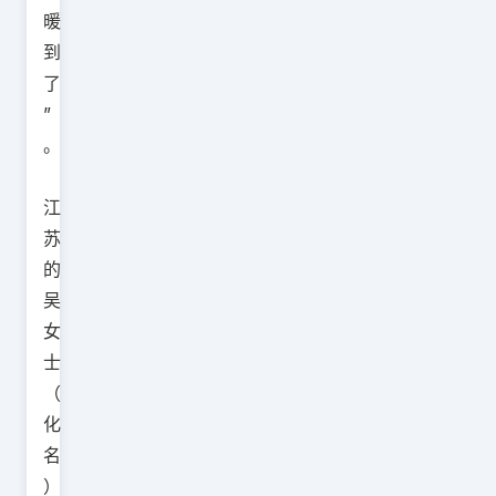
暖
到
了
”
。
江
苏
的
吴
女
士
（
化
名
）