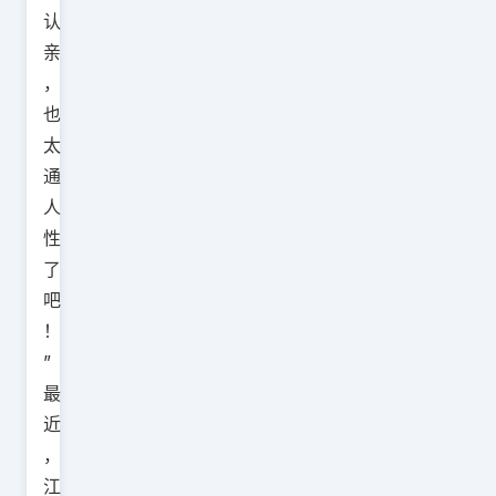
认
亲
，
也
太
通
人
性
了
吧
！
”
最
近
，
江