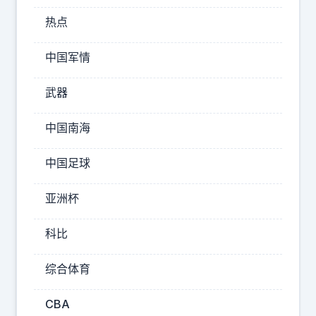
，
热点
店
主
中国军情
经
常
武器
投
中国南海
喂
一
中国足球
只
流
亚洲杯
浪
猫
科比
，
综合体育
让
她
CBA
没