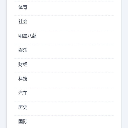
常
体育
投
社会
喂
一
明星八卦
只
流
娱乐
浪
财经
猫，
让
科技
她
汽车
没
想
历史
到
的
国际