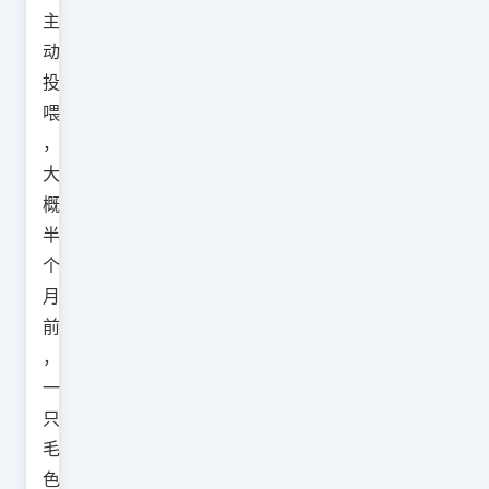
主
动
投
喂
，
大
概
半
个
月
前
，
一
只
毛
色