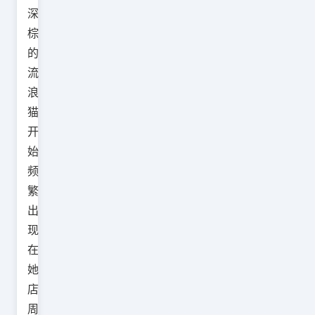
深
棕
的
流
浪
猫
开
始
频
繁
出
现
在
她
店
周