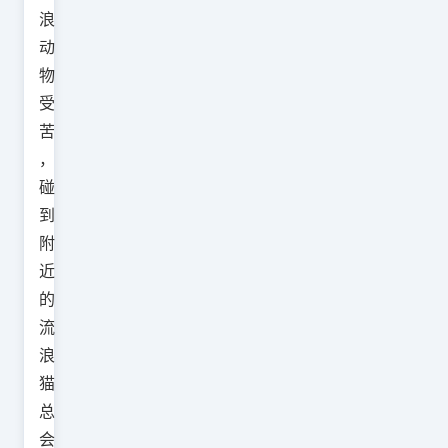
浪
动
物
受
苦
，
碰
到
附
近
的
流
浪
猫
总
会