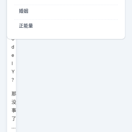
特
婚姻
斯
拉
正能量
M
o
d
e
l
Y
？
那
没
事
了
…