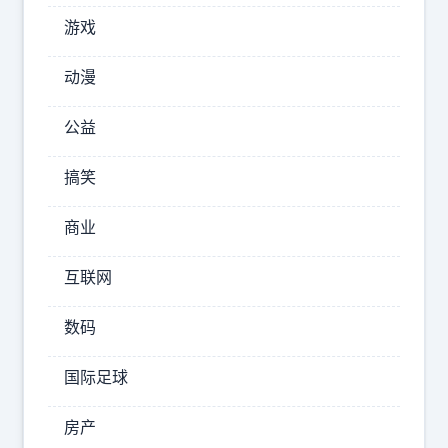
上
游戏
使
用
动漫
了
公益
这
样
搞笑
的
杯
商业
架，
互联网
你
们
数码
会
国际足球
怎
房产
2025-