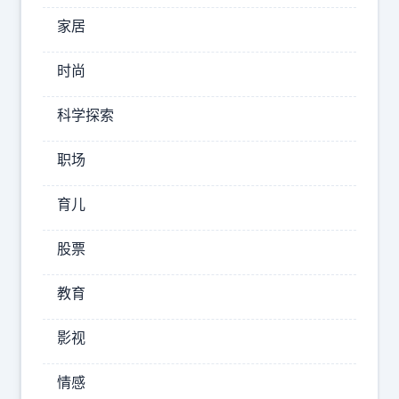
10-08
家居
15:46:33
时尚
鹅
毛
科学探索
聊
车
职场
汽
车
育儿
股票
试
想
教育
一
下
影视
，
如
情感