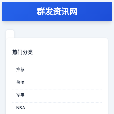
群发资讯网
试
想
热门分类
一
下，
推荐
如
果
热榜
有
军事
一
家
NBA
国