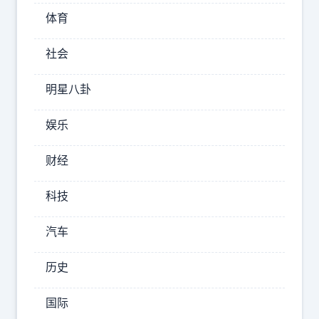
内
体育
新
社会
势
力
明星八卦
厂
商
娱乐
在
财经
20
万
科技
左
汽车
右
的
历史
车
型
国际