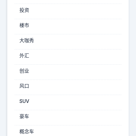
右
的
投资
车
楼市
型
上
大咖秀
使
用
外汇
了
这
创业
样
的
风口
杯
SUV
架
，
豪车
你
们
概念车