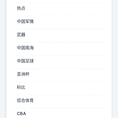
果
有
热点
一
中国军情
家
国
武器
内
新
中国南海
势
力
中国足球
厂
商
亚洲杯
在
科比
2
0
综合体育
万
左
CBA