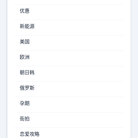
会
怎
优惠
么
评
新能源
价
美国
？
欧洲
哦
豁
朝日韩
，
原
俄罗斯
来
这
孕期
是
廉
街拍
价
恋爱攻略
版