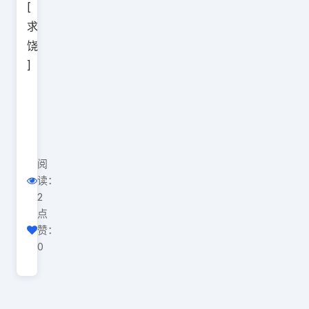
[
求
饶
]
阅
读：
2
点
赞：
0