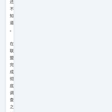
还
不
知
道
。
在
联
盟
完
成
彻
底
调
查
之