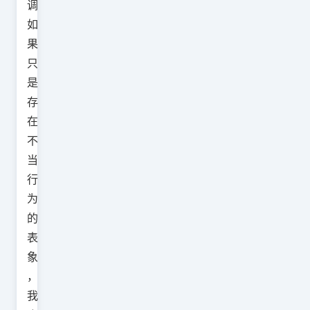
调
如
果
只
是
存
在
不
当
行
为
的
表
象
，
我