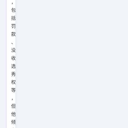
，
包
括
罚
款
、
没
收
选
秀
权
等
，
但
他
倾