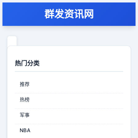
群发资讯网
肖
华
热门分类
不
装
推荐
了！
NBA
热榜
总
军事
裁
肖
NBA
华