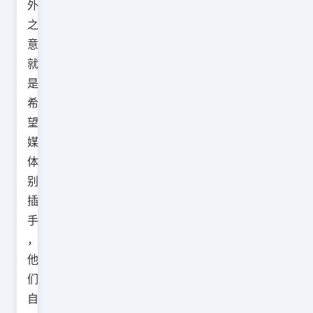
外
之
意
就
是
希
望
媒
体
别
插
手
，
他
们
自