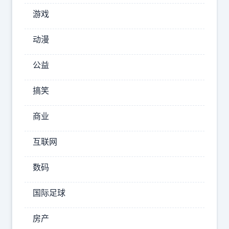
体
游戏
采
访
动漫
时
公益
说
道："如
搞笑
商业
2025-
09-11
09:41:38
互联网
极
数码
致
篮
国际足球
坛
房产
体