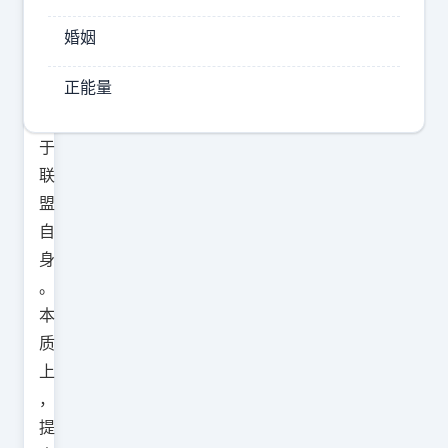
举
证
婚姻
责
正能量
任
在
于
联
盟
自
身
。
本
质
上
，
提