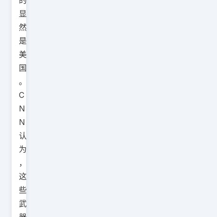
的
显
然
是
美
国
。
C
N
N
认
为
，
这
些
武