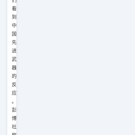
们
看
到
中
国
先
进
武
器
的
反
应
。
彭
博
社