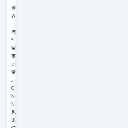
“
世
界
一
流
”
军
事
力
量
。
C
N
N
也
迅