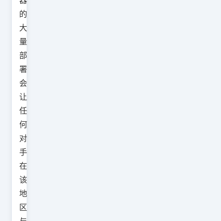
器
的
大
量
部
署
会
让
任
何
对
手
在
该
地
区