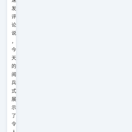
速
发
评
论
说
，
今
天
的
阅
兵
式
展
示
了
令