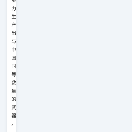
能
力
生
产
出
与
中
国
同
等
数
量
的
武
器
。