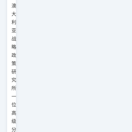
澳
大
利
亚
战
略
政
策
研
究
所
一
位
高
级
分