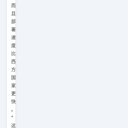
而
且
部
署
速
度
比
西
方
国
家
更
快
。
“
这