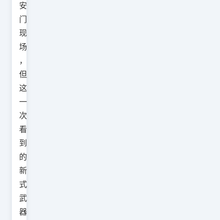
安
门
现
场
，
但
这
一
次
看
到
的
新
式
武
器