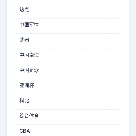
场
热点
9
3
中国军情
大
阅
武器
兵
在
中国南海
西
中国足球
方
产
亚洲杯
生
强
科比
烈
反
综合体育
响
，
CBA