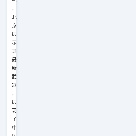
称
，
北
京
展
示
其
最
新
武
器
，
展
现
了
中