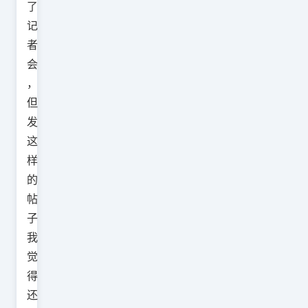
了
记
者
会
，
但
发
这
样
的
帖
子
我
觉
得
还