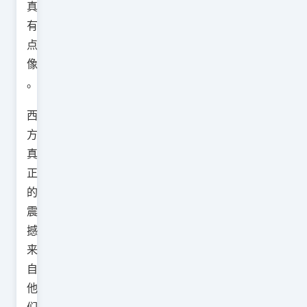
真
有
点
像
。
西
方
真
正
的
震
撼
来
自
他