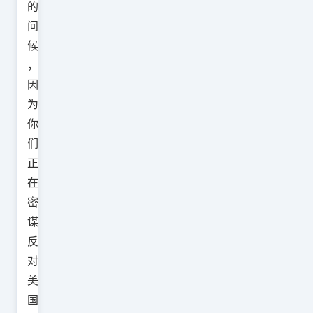
的
问
候
，
因
为
你
们
正
在
密
谋
反
对
美
国