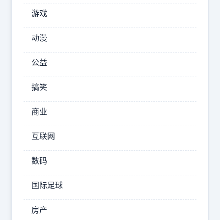
阅
游戏
兵
开
动漫
始
公益
时
因
搞笑
为
严
商业
重
互联网
的
妒
数码
忌
国际足球
和
失
房产