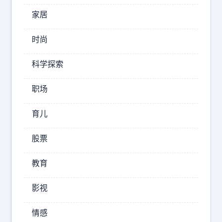
家居
2025-
09-03
17:43:43
时尚
胡
科学探索
锡
进
职场
社
会
育儿
股票
北
京
教育
天
安
影视
门
广
情感