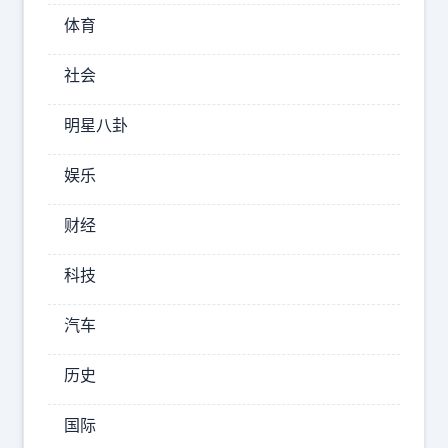
兵
体育
在
社会
西
方
明星八卦
产
生
娱乐
强
财经
烈
反
科技
响，
汽车
特
朗
历史
普
在
国际