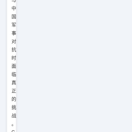
与
中
国
军
事
对
抗
时
面
临
真
正
的
挑
战
。