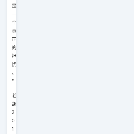
是
一
个
真
正
的
担
忧
。
”
老
胡
2
0
1