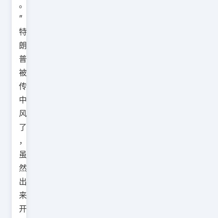
。
”
特
朗
普
被
传
中
风
了
，
虽
然
出
来
开