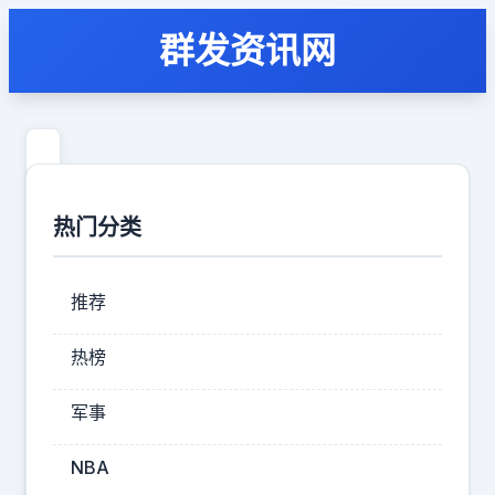
群发资讯网
北
京
热门分类
天
安
推荐
门
广
热榜
场
军事
93
大
NBA
阅