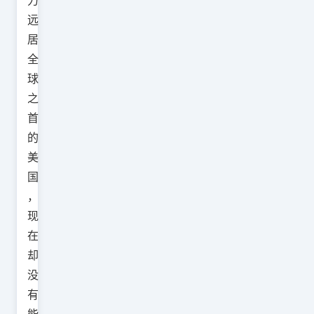
力
远
居
全
球
之
首
的
美
国
，
现
在
却
没
有