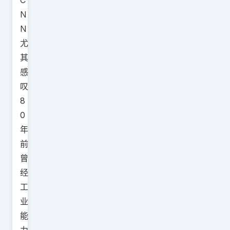
C
N
N
尤
其
感
叹
8
0
年
前
曾
经
工
业
能