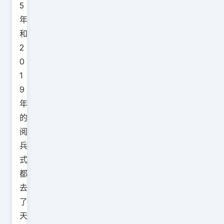
5
年
和
2
0
1
9
年
的
阅
兵
式
都
去
了
天