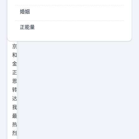
：
“
婚姻
请
正能量
向
普
京
和
金
正
恩
转
达
我
最
热
烈