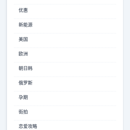
和
优惠
失
落
新能源
发
了
美国
个
有
欧洲
些
失
朝日韩
态
俄罗斯
的
帖
孕期
子
，
街拍
他
说
恋爱攻略