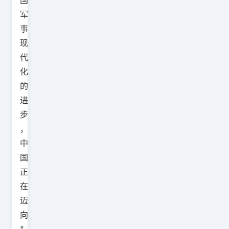
国
军
事
现
代
化
的
进
步
，
中
国
正
在
迈
向