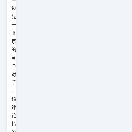
乎
领
先
于
北
京
的
竞
争
对
手
，
该
评
论
指