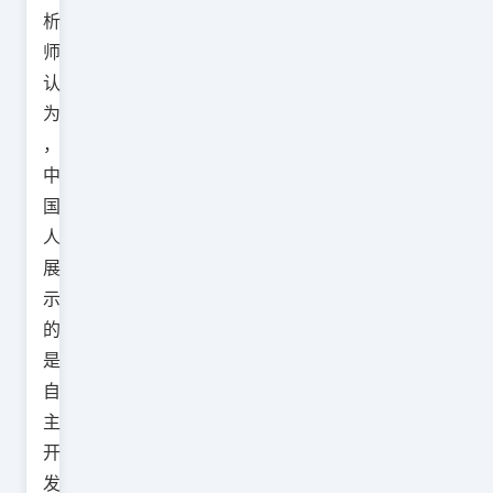
析
师
认
为
，
中
国
人
展
示
的
是
自
主
开
发