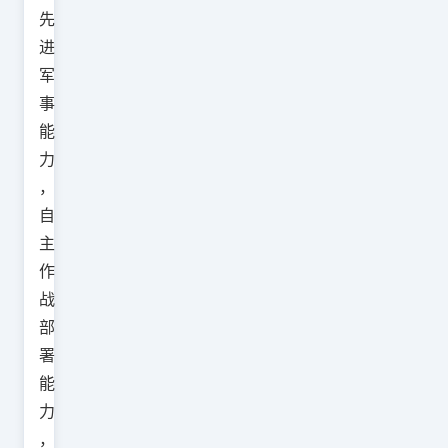
先
进
军
事
能
力
，
自
主
作
战
部
署
能
力
，