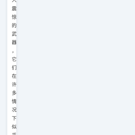
人
震
惊
的
武
器
，
它
们
在
许
多
情
况
下
似