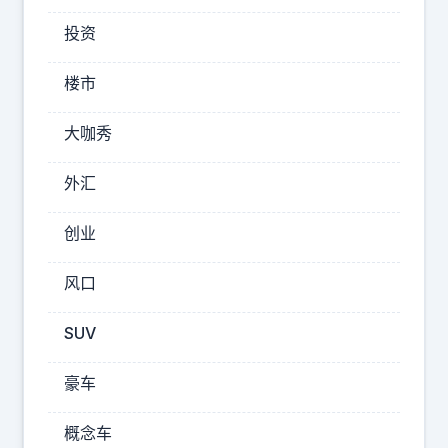
特
投资
朗
普
楼市
在
阅
大咖秀
兵
开
外汇
始
时
创业
因
风口
为
严
SUV
重
的
豪车
妒
忌
概念车